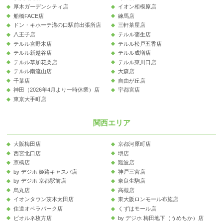
厚木ガーデンシティ店
イオン相模原店
船橋FACE店
練馬店
ドン・キホーテ溝の口駅前出張所店
三軒茶屋店
八王子店
テルル蒲生店
テルル宮野木店
テルル松戸五香店
テルル新越谷店
テルル成増店
テルル草加花栗店
テルル東川口店
テルル南流山店
大森店
千葉店
自由が丘店
神田（2026年4月より一時休業）店
宇都宮店
東京大手町店
関西エリア
大阪梅田店
京都河原町店
西宮北口店
堺店
京橋店
難波店
by デジホ 姫路キャスパ店
神戸三宮店
by デジホ 京都駅前店
奈良生駒店
烏丸店
高槻店
イオンタウン茨木太田店
東大阪ロンモール布施店
住道オペラパーク店
くずはモール店
ビオルネ枚方店
by デジホ 梅田地下（うめちか）店