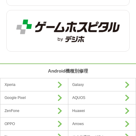
Android機種別修理
Xperia
Galaxy
Google Pixel
AQUOS
ZenFone
Huawei
OPPO
Arrows