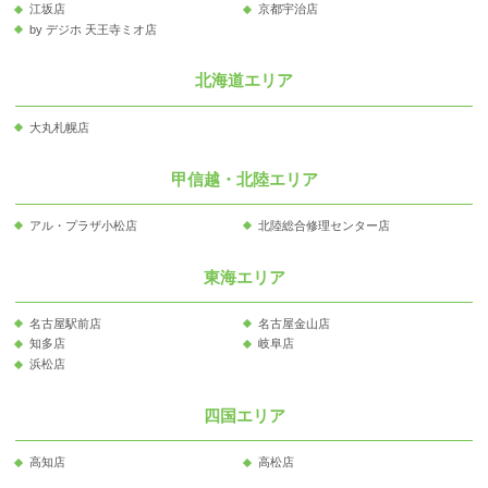
江坂店
京都宇治店
by デジホ 天王寺ミオ店
北海道エリア
大丸札幌店
甲信越・北陸エリア
アル・プラザ小松店
北陸総合修理センター店
東海エリア
名古屋駅前店
名古屋金山店
知多店
岐阜店
浜松店
四国エリア
高知店
高松店