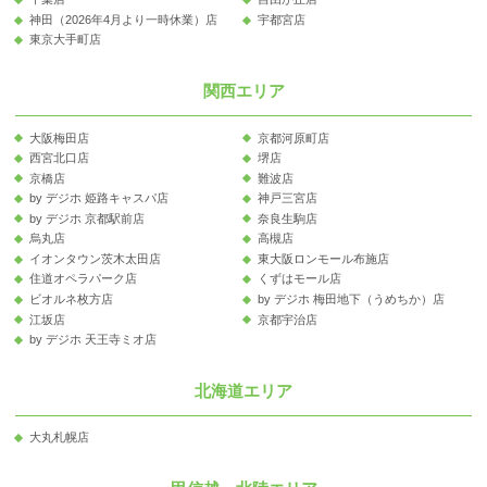
神田（2026年4月より一時休業）店
宇都宮店
東京大手町店
関西エリア
大阪梅田店
京都河原町店
西宮北口店
堺店
京橋店
難波店
by デジホ 姫路キャスパ店
神戸三宮店
by デジホ 京都駅前店
奈良生駒店
烏丸店
高槻店
イオンタウン茨木太田店
東大阪ロンモール布施店
住道オペラパーク店
くずはモール店
ビオルネ枚方店
by デジホ 梅田地下（うめちか）店
江坂店
京都宇治店
by デジホ 天王寺ミオ店
北海道エリア
大丸札幌店