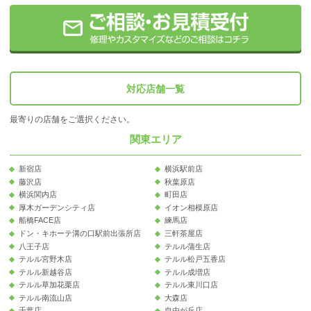
対応店舗一覧
最寄りの店舗をご選択ください。
関東エリア
新宿店
横浜駅前店
藤沢店
秋葉原店
横浜関内店
町田店
厚木ガーデンシティ店
イオン相模原店
船橋FACE店
練馬店
ドン・キホーテ溝の口駅前出張所店
三軒茶屋店
八王子店
テルル蒲生店
テルル宮野木店
テルル松戸五香店
テルル新越谷店
テルル成増店
テルル草加花栗店
テルル東川口店
テルル南流山店
大森店
千葉店
自由が丘店