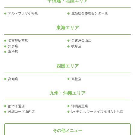
甲信越・北陸エリア
アル・プラザ小松店
北陸総合修理センター店
東海エリア
名古屋駅前店
名古屋金山店
知多店
岐阜店
浜松店
四国エリア
高知店
高松店
九州・沖縄エリア
熊本下通店
沖縄美里店
沖縄コープ山内店
by デジホ マークイズ福岡ももち店
その他メニュー