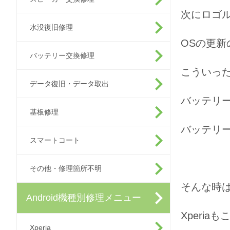
次にロゴ
水没復旧修理
OSの更
バッテリー交換修理
こういっ
データ復旧・データ取出
バッテリ
基板修理
バッテリ
スマートコート
その他・修理箇所不明
そんな時
Android機種別修理メニュー
Xperi
Xperia