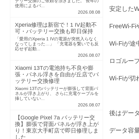
テリー交換のご依頼を頂きました。 長年の
使用によるバ...
安定したW
2026.08.08
Xperia修理は新宿で！1 IV起動不
FreeWi
可・バッテリー交換も即日保持
「愛用のXperia 1 IVの電源が突然入らなく
Wi-Fi
なってしまった…」 「充電器を繋いでも反
応せず起動...
2026.08.07
ロゴルー
Xiaomi 13Tの電池持ち不良や膨
張・パネル浮きを自由が丘店でバ
Wi-Fi
ッテリー交換修理
Xiaomi 13Tのバッテリーが膨張して背面パ
ネルが浮き上がり、 さらに充電ケーブルを
挿していない...
2026.08.07
後はデー
【Google Pixel 7a バッテリー交
換】膨張で背面パネルが浮き上が
データ容
り！東京大手町店で即日修理しま
した