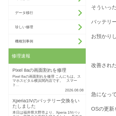
そういっ
データ移行
バッテリ
珍しい修理
お預かり
機種別事例
修理速報
改善され
Pixel 8aの画面割れを修理
Pixel 8aの画面割れを修理 こんにちは。ス
マホスピタル横浜関内店です。 スマー
ト...
2026.08.08
急になっ
Xperia1IVのバッテリー交換をい
たしました
OSの更
本日は福井県大野市より、Xperia 1IVバッ