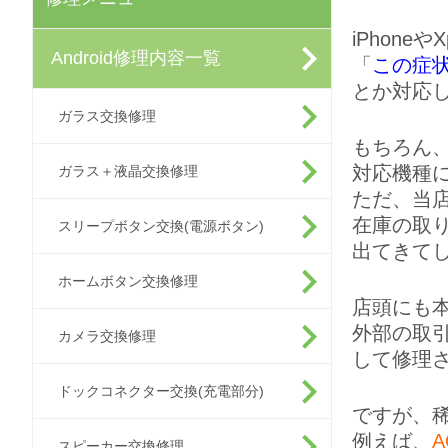
iPhoneや
Android修理内容一覧
「
この症
とか対応
ガラス交換修理
もちろん
対応機種に
ガラス＋液晶交換修理
ただ、当
在庫の取
スリープボタン交換(電源ボタン)
出てきて
ホームボタン交換修理
店頭にも
外部の取
カメラ交換修理
して修理
ドックコネクター交換(充電部分)
ですが、
例えば、
A
スピーカー交換修理