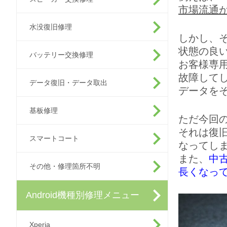
市場流通
水没復旧修理
しかし、
状態の良
バッテリー交換修理
お客様専
故障して
データ復旧・データ取出
データを
基板修理
ただ今回
それは復
スマートコート
なってし
また、
中
その他・修理箇所不明
長くなっ
Android機種別修理メニュー
Xperia