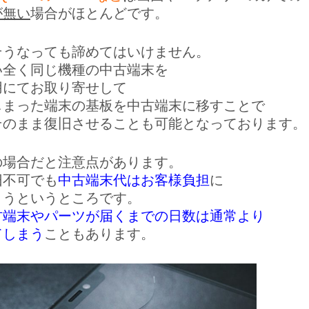
が無い
場合がほとんどです。
そうなっても諦めてはいけません。
い全く同じ機種の中古端末を
用にてお取り寄せして
しまった端末の基板を中古端末に移すことで
そのまま復旧させることも可能となっております。
の場合だと注意点があります。
旧不可でも
中古端末代はお客様負担
に
まうというところです。
古端末やパーツが届くまでの日数は通常より
てしまう
こともあります。