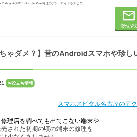
axy AQUOS Google Pixel修理のアンドロイドホスピタル
ちゃダメ？】昔のAndroidスマホや珍
21
お役立ち情報
スマホスピタル名古屋のアク
て
修理店を調べても出てこない
端末
や
発売された
初期の頃の端末
の修理を
方は少なくありません。