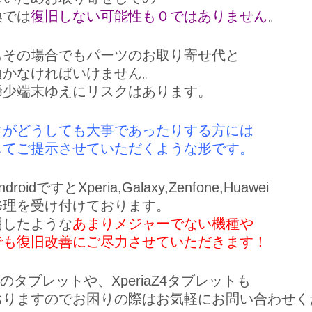
換では
復旧しない可能性も０ではありません
。
もその場合でもパーツのお取り寄せ代と
頂かなければいけません。
稀少端末ゆえにリスクはあります。
タがどうしても大事であったりする方には
してご提示させていただくような形です。
oidですとXperia,Galaxy,Zenfone,Huawei
修理を受け付けております。
明したような
あまりメジャーでない機種や
でも復旧改善にご尽力させていただきます！
どのタブレットや、XperiaZ4タブレットも
おりますのでお困りの際はお気軽にお問い合わせく