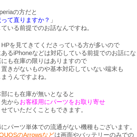
Xperiaの方だと
状って直りますか？
」
している前提でのお話なんですね。
、HPを見てきてくださっている方が多いので
あるiPhoneなどは対応している前提でのお話に
店にも在庫の限りはありますので
り置きがないものや基本対応していない端末も
しまうんですよね。
本部にも在庫が無いとなると
引先から
お客様用にパーツをお取り寄せ
させていただくこともできます。
稀にパーツ単体での流通がない機種もございます。
QUOSのArrowsなど
は画面やバッテリーのみでの