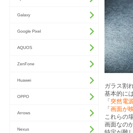
Galaxy
Google Pixel
AQUOS
ZenFone
Huawei
ガラス割
基本的に
OPPO
「
突然電
「
画面が
Arrows
これらの
画面なの
Nexus
特定が難