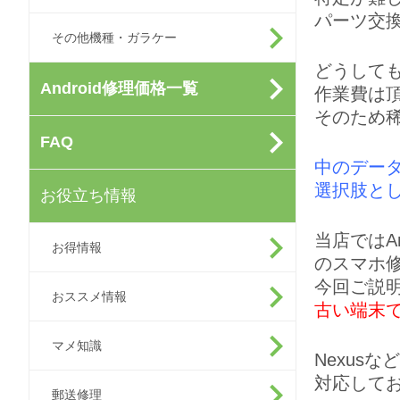
パーツ交
その他機種・ガラケー
どうして
Android修理価格一覧
作業費は
そのため
FAQ
中のデー
選択肢と
お役立ち情報
当店ではAndr
お得情報
のスマホ
今回ご説
おススメ情報
古い端末
マメ知識
Nexusな
対応して
郵送修理