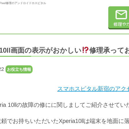
gle Pixel修理のアンドロイドホスピタル
ia10ll画面の表示がおかしい
修理承って
22
お役立ち情報
スマホスピタル新宿のアクセ
eria 10llの故障の修にに関しましてご紹介させて
頼でお持ちいただいたXperia10llは端末を地面