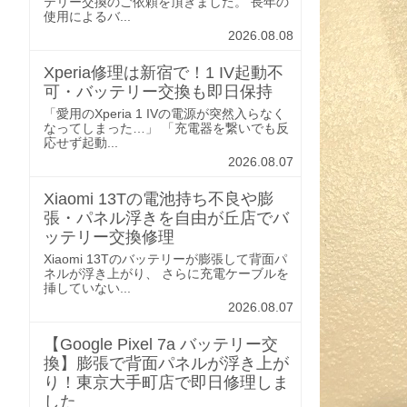
テリー交換のご依頼を頂きました。 長年の
使用によるバ...
2026.08.08
Xperia修理は新宿で！1 IV起動不
可・バッテリー交換も即日保持
「愛用のXperia 1 IVの電源が突然入らなく
なってしまった…」 「充電器を繋いでも反
応せず起動...
2026.08.07
Xiaomi 13Tの電池持ち不良や膨
張・パネル浮きを自由が丘店でバ
ッテリー交換修理
Xiaomi 13Tのバッテリーが膨張して背面パ
ネルが浮き上がり、 さらに充電ケーブルを
挿していない...
2026.08.07
【Google Pixel 7a バッテリー交
換】膨張で背面パネルが浮き上が
り！東京大手町店で即日修理しま
した