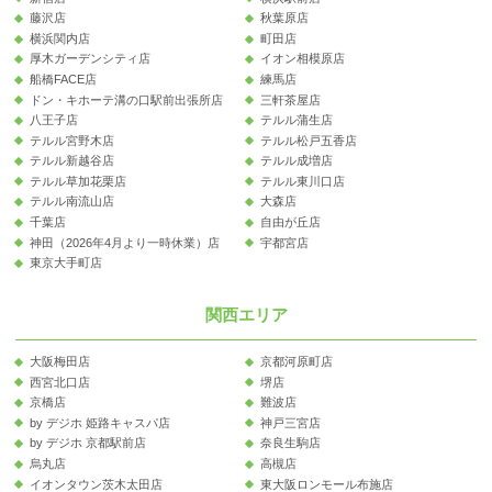
藤沢店
秋葉原店
横浜関内店
町田店
厚木ガーデンシティ店
イオン相模原店
船橋FACE店
練馬店
ドン・キホーテ溝の口駅前出張所店
三軒茶屋店
八王子店
テルル蒲生店
テルル宮野木店
テルル松戸五香店
テルル新越谷店
テルル成増店
テルル草加花栗店
テルル東川口店
テルル南流山店
大森店
千葉店
自由が丘店
神田（2026年4月より一時休業）店
宇都宮店
東京大手町店
関西エリア
大阪梅田店
京都河原町店
西宮北口店
堺店
京橋店
難波店
by デジホ 姫路キャスパ店
神戸三宮店
by デジホ 京都駅前店
奈良生駒店
烏丸店
高槻店
イオンタウン茨木太田店
東大阪ロンモール布施店