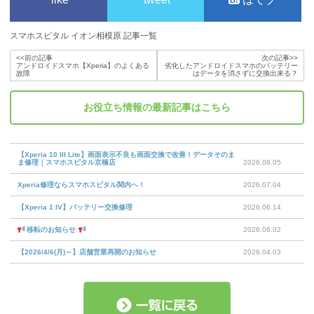
スマホスピタル イオン相模原 記事一覧
<<前の記事
次の記事>>
アンドロイドスマホ【Xperia】のよくある
劣化したアンドロイドスマホのバッテリー
故障
はデータを消さずに交換出来る？
お役立ち情報
の最新記事はこちら
【Xperia 10 III Lite】画面表示不良も画面交換で改善！データそのま
ま修理｜スマホスピタル京橋店
2026.08.05
Xperia修理ならスマホスピタル関内へ！
2026.07.04
【Xperia 1 IV】バッテリー交換修理
2026.06.14
移転のお知らせ
2026.06.02
【2026/4/6(月)～】店舗営業再開のお知らせ
2026.04.03