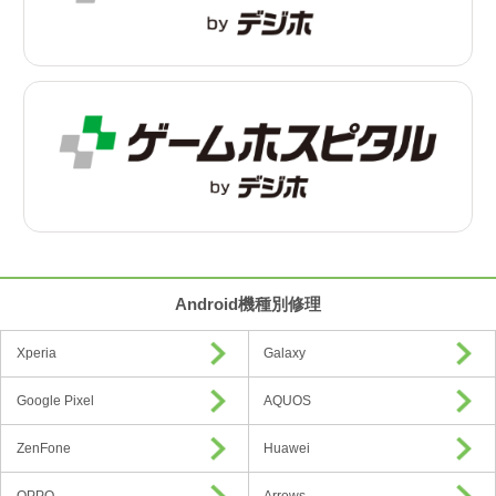
Android機種別修理
Xperia
Galaxy
Google Pixel
AQUOS
ZenFone
Huawei
OPPO
Arrows