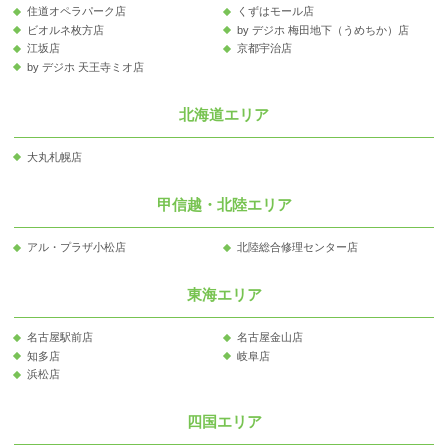
住道オペラパーク店
くずはモール店
ビオルネ枚方店
by デジホ 梅田地下（うめちか）店
江坂店
京都宇治店
by デジホ 天王寺ミオ店
北海道エリア
大丸札幌店
甲信越・北陸エリア
アル・プラザ小松店
北陸総合修理センター店
東海エリア
名古屋駅前店
名古屋金山店
知多店
岐阜店
浜松店
四国エリア