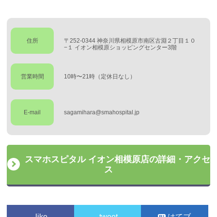
住所
〒252-0344 神奈川県相模原市南区古淵２丁目１０
−１ イオン相模原ショッピングセンター3階
営業時間
10時〜21時（定休日なし）
E-mail
sagamihara@smahospital.jp
スマホスピタル イオン相模原店の詳細・アクセ
ス
like
tweet
はてブ