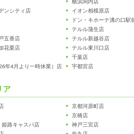
横浜関内店
デンシティ店
イオン相模原店
ドン・キホーテ溝の口駅
テルル蒲生店
戸五香店
テルル新越谷店
加花栗店
テルル東川口店
千葉店
026年4月より一時休業）店
宇都宮店
リア
店
京都河原町店
京橋店
ホ 姫路キャスパ店
神戸三宮店