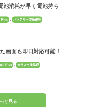
plusの電池消耗が早く電池持ち
,
 Plus
バッテリー交換修理
の割れた画面も即日対応可能！
,
e4 Plus
ガラス交換修理
っと見る