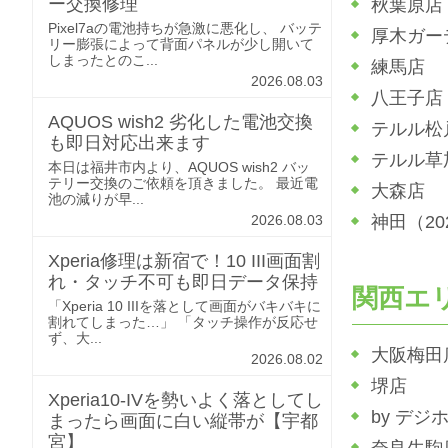
ー交換修理
秋葉原店
Pixel7aの電池持ちが急激に悪化し、 バッテ
厚木ガー
リー膨張によって背面パネルが少し開いて
しまったとのこ...
練馬店
2026.08.03
八王子店
AQUOS wish2 劣化した電池交換
テルル松
も即日対応出来ます
テルル草
本日は福井市内より、AQUOS wish2 バッ
テリー交換のご依頼を頂きました。 最近電
大森店
池の減りが早...
2026.08.03
神田（2
Xperia修理は新宿で！10 III画面割
れ・タッチ不可も即日データ保持
関西エ
「Xperia 10 IIIを落として画面がバキバキに
割れてしまった…」 「タッチ操作が反応せ
ず、大...
大阪梅田
2026.08.02
堺店
Xperia10-IVを勢いよく落としてし
by デジ
まったら画面に白い縦帯が【宇都
宮】