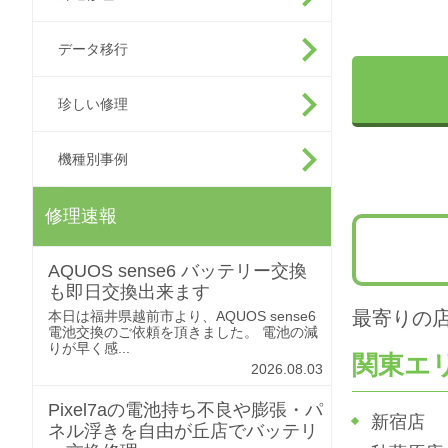
データ移行
珍しい修理
機種別事例
修理速報
AQUOS sense6 バッテリー交換
も即日交換出来ます
最寄りの
本日は福井県越前市より、AQUOS sense6
電池交換のご依頼を頂きました。 電池の減
りが早く感...
関東エ
2026.08.03
Pixel7aの電池持ち不良や膨張・パ
新宿店
ネル浮きを自由が丘店でバッテリ