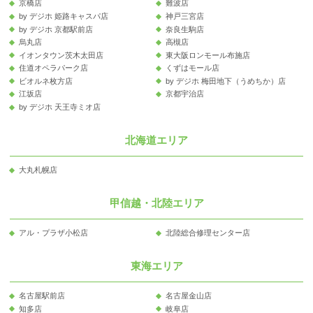
京橋店
難波店
by デジホ 姫路キャスパ店
神戸三宮店
by デジホ 京都駅前店
奈良生駒店
烏丸店
高槻店
イオンタウン茨木太田店
東大阪ロンモール布施店
住道オペラパーク店
くずはモール店
ビオルネ枚方店
by デジホ 梅田地下（うめちか）店
江坂店
京都宇治店
by デジホ 天王寺ミオ店
北海道エリア
大丸札幌店
甲信越・北陸エリア
アル・プラザ小松店
北陸総合修理センター店
東海エリア
名古屋駅前店
名古屋金山店
知多店
岐阜店