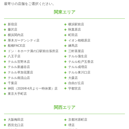
最寄りの店舗をご選択ください。
関東エリア
新宿店
横浜駅前店
藤沢店
秋葉原店
横浜関内店
町田店
厚木ガーデンシティ店
イオン相模原店
船橋FACE店
練馬店
ドン・キホーテ溝の口駅前出張所店
三軒茶屋店
八王子店
テルル蒲生店
テルル宮野木店
テルル松戸五香店
テルル新越谷店
テルル成増店
テルル草加花栗店
テルル東川口店
テルル南流山店
大森店
千葉店
自由が丘店
神田（2026年4月より一時休業）店
宇都宮店
東京大手町店
関西エリア
大阪梅田店
京都河原町店
西宮北口店
堺店