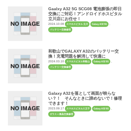
Gaalxy A32 5G SCG08 電池膨張の即日
交換にご対応！アンドロイドホスピタル
立川店にお任せ！
2024.10.08
,
スマホスピタル 立川
Galaxy A32 5G
バッテリー交換修理
和歌山でGALAXY A32のバッテリー交
換！充電問題を解消して快適に
2024.03.10
,
スマホスピタル和歌山
Galaxy A32 5G
バッテリー交換修理
Galaxy A32を落として画面が映らな
い？！ そんなときに諦めないで！修理
できます！
2023.09.17
,
スマホスピタル八王子
Galaxy A32 5G
ガラス＋液晶交換修理