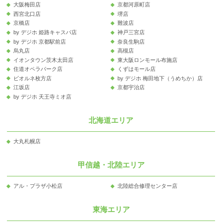
大阪梅田店
京都河原町店
西宮北口店
堺店
京橋店
難波店
by デジホ 姫路キャスパ店
神戸三宮店
by デジホ 京都駅前店
奈良生駒店
烏丸店
高槻店
イオンタウン茨木太田店
東大阪ロンモール布施店
住道オペラパーク店
くずはモール店
ビオルネ枚方店
by デジホ 梅田地下（うめちか）店
江坂店
京都宇治店
by デジホ 天王寺ミオ店
北海道エリア
大丸札幌店
甲信越・北陸エリア
アル・プラザ小松店
北陸総合修理センター店
東海エリア