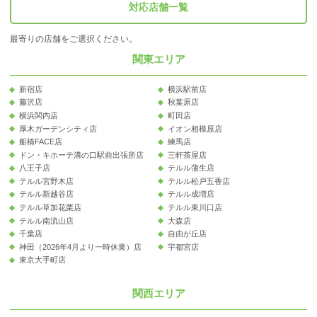
対応店舗一覧
最寄りの店舗をご選択ください。
関東エリア
新宿店
横浜駅前店
藤沢店
秋葉原店
横浜関内店
町田店
厚木ガーデンシティ店
イオン相模原店
船橋FACE店
練馬店
ドン・キホーテ溝の口駅前出張所店
三軒茶屋店
八王子店
テルル蒲生店
テルル宮野木店
テルル松戸五香店
テルル新越谷店
テルル成増店
テルル草加花栗店
テルル東川口店
テルル南流山店
大森店
千葉店
自由が丘店
神田（2026年4月より一時休業）店
宇都宮店
東京大手町店
関西エリア