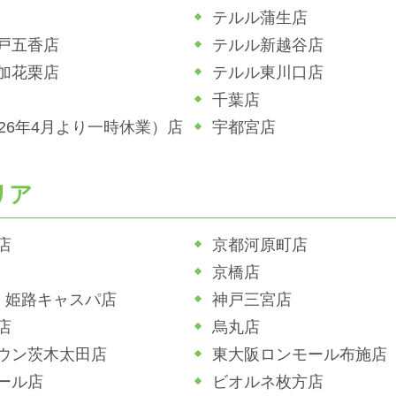
テルル蒲生店
戸五香店
テルル新越谷店
加花栗店
テルル東川口店
千葉店
026年4月より一時休業）店
宇都宮店
リア
店
京都河原町店
京橋店
ホ 姫路キャスパ店
神戸三宮店
店
烏丸店
ウン茨木太田店
東大阪ロンモール布施店
ール店
ビオルネ枚方店