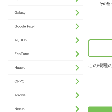
その他
Galaxy
Google Pixel
AQUOS
ZenFone
この機種
Huawei
OPPO
Arrows
Nexus