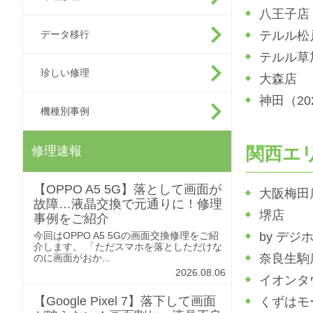
八王子店
データ移行
テルル松
テルル草
珍しい修理
大森店
神田（2
機種別事例
関西エ
修理速報
【OPPO A5 5G】落として画面が
大阪梅田
故障…液晶交換で元通りに！修理
堺店
事例をご紹介
今回はOPPO A5 5Gの画面交換修理をご紹
by デジ
介します。 「ただスマホを落としただけな
奈良生駒
のに画面がおか...
2026.08.06
イオンタ
【Google Pixel 7】落下して画面
くずはモ