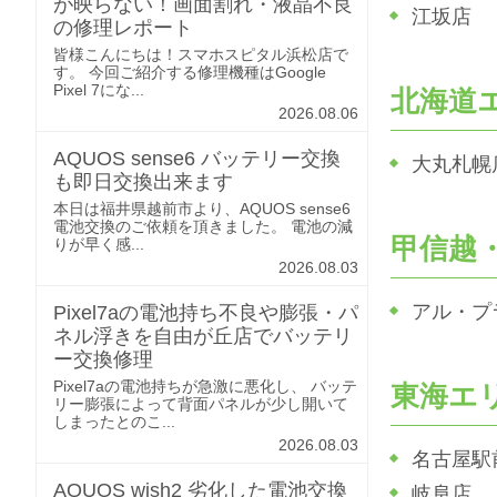
が映らない！画面割れ・液晶不良
江坂店
の修理レポート
皆様こんにちは！スマホスピタル浜松店で
す。 今回ご紹介する修理機種はGoogle
Pixel 7にな...
北海道
2026.08.06
AQUOS sense6 バッテリー交換
大丸札幌
も即日交換出来ます
本日は福井県越前市より、AQUOS sense6
電池交換のご依頼を頂きました。 電池の減
甲信越
りが早く感...
2026.08.03
アル・プ
Pixel7aの電池持ち不良や膨張・パ
ネル浮きを自由が丘店でバッテリ
ー交換修理
Pixel7aの電池持ちが急激に悪化し、 バッテ
東海エ
リー膨張によって背面パネルが少し開いて
しまったとのこ...
2026.08.03
名古屋駅
AQUOS wish2 劣化した電池交換
岐阜店