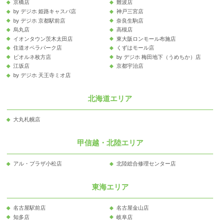
京橋店
難波店
by デジホ 姫路キャスパ店
神戸三宮店
by デジホ 京都駅前店
奈良生駒店
烏丸店
高槻店
イオンタウン茨木太田店
東大阪ロンモール布施店
住道オペラパーク店
くずはモール店
ビオルネ枚方店
by デジホ 梅田地下（うめちか）店
江坂店
京都宇治店
by デジホ 天王寺ミオ店
北海道エリア
大丸札幌店
甲信越・北陸エリア
アル・プラザ小松店
北陸総合修理センター店
東海エリア
名古屋駅前店
名古屋金山店
知多店
岐阜店