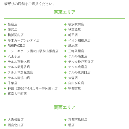
最寄りの店舗をご選択ください。
関東エリア
新宿店
横浜駅前店
藤沢店
秋葉原店
横浜関内店
町田店
厚木ガーデンシティ店
イオン相模原店
船橋FACE店
練馬店
ドン・キホーテ溝の口駅前出張所店
三軒茶屋店
八王子店
テルル蒲生店
テルル宮野木店
テルル松戸五香店
テルル新越谷店
テルル成増店
テルル草加花栗店
テルル東川口店
テルル南流山店
大森店
千葉店
自由が丘店
神田（2026年4月より一時休業）店
宇都宮店
東京大手町店
関西エリア
大阪梅田店
京都河原町店
西宮北口店
堺店