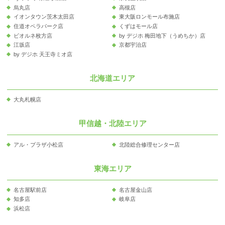
烏丸店
高槻店
イオンタウン茨木太田店
東大阪ロンモール布施店
住道オペラパーク店
くずはモール店
ビオルネ枚方店
by デジホ 梅田地下（うめちか）店
江坂店
京都宇治店
by デジホ 天王寺ミオ店
北海道エリア
大丸札幌店
甲信越・北陸エリア
アル・プラザ小松店
北陸総合修理センター店
東海エリア
名古屋駅前店
名古屋金山店
知多店
岐阜店
浜松店