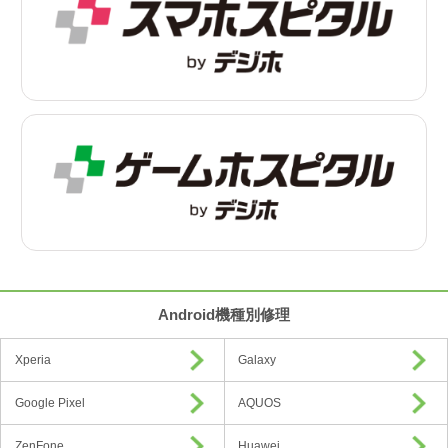
Android機種別修理
Xperia
Galaxy
Google Pixel
AQUOS
ZenFone
Huawei