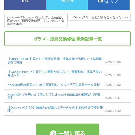
like
tweet
はてブ
<<
XperiaZ5compact落として、上画面反
GalaxyS５ 画面が映らなくなった！
>>
応がない「画面交換修理」｜スマホスピタ
ル渋谷本店
ガラス＋液晶交換修理
最新記事一覧
【OPPO A5 5G】落として画面が故障…液晶交換で元通りに！修理事
例をご紹介
2026.08.06
【Google Pixel 7】落下して画面が映らない！画面割れ・液晶不良の
修理レポート
2026.08.06
Xperia修理は新宿で！10 III画面割れ・タッチ不可も即日データ保持
2026.08.02
Xperia10-IVを勢いよく落としてしまったら画面に白い縦帯が【宇都
宮】
2026.07.31
【Galaxy A23 5G】画面のひび割れもデータそのまま約60分で即日修
理！
2026.07.30