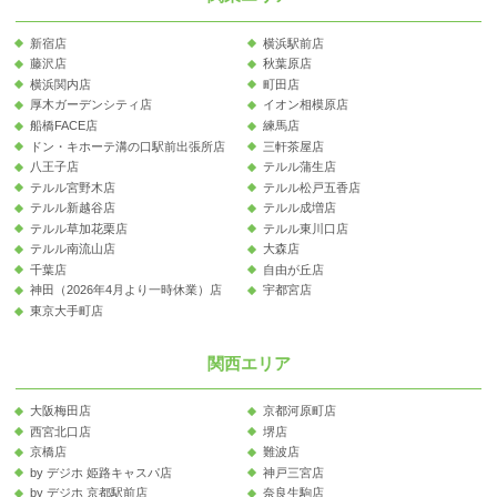
新宿店
横浜駅前店
藤沢店
秋葉原店
横浜関内店
町田店
厚木ガーデンシティ店
イオン相模原店
船橋FACE店
練馬店
ドン・キホーテ溝の口駅前出張所店
三軒茶屋店
八王子店
テルル蒲生店
テルル宮野木店
テルル松戸五香店
テルル新越谷店
テルル成増店
テルル草加花栗店
テルル東川口店
テルル南流山店
大森店
千葉店
自由が丘店
神田（2026年4月より一時休業）店
宇都宮店
東京大手町店
関西エリア
大阪梅田店
京都河原町店
西宮北口店
堺店
京橋店
難波店
by デジホ 姫路キャスパ店
神戸三宮店
by デジホ 京都駅前店
奈良生駒店