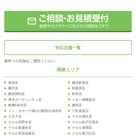
対応店舗一覧
最寄りの店舗をご選択ください。
関東エリア
新宿店
横浜駅前店
藤沢店
秋葉原店
横浜関内店
町田店
厚木ガーデンシティ店
イオン相模原店
船橋FACE店
練馬店
ドン・キホーテ溝の口駅前出張所店
三軒茶屋店
八王子店
テルル蒲生店
テルル宮野木店
テルル松戸五香店
テルル新越谷店
テルル成増店
テルル草加花栗店
テルル東川口店