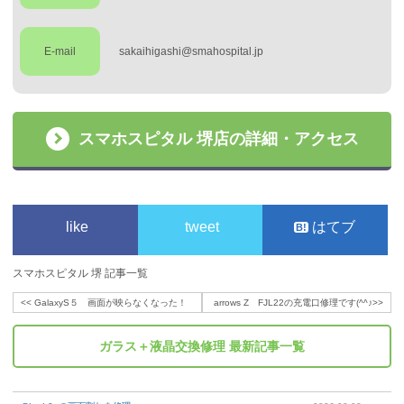
E-mail
sakaihigashi@smahospital.jp
スマホスピタル 堺店の詳細・アクセス
like
tweet
はてブ
スマホスピタル 堺 記事一覧
<<
GalaxyS５ 画面が映らなくなった！
arrows Z FJL22の充電口修理です(^^♪
>>
ガラス＋液晶交換修理
最新記事一覧