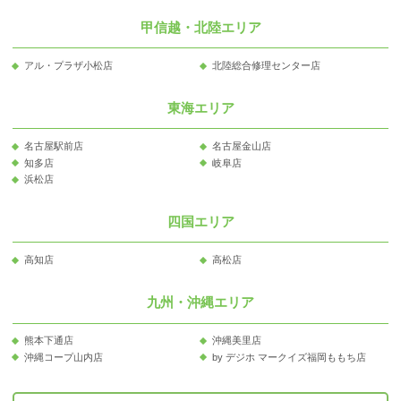
甲信越・北陸エリア
アル・プラザ小松店
北陸総合修理センター店
東海エリア
名古屋駅前店
名古屋金山店
知多店
岐阜店
浜松店
四国エリア
高知店
高松店
九州・沖縄エリア
熊本下通店
沖縄美里店
沖縄コープ山内店
by デジホ マークイズ福岡ももち店