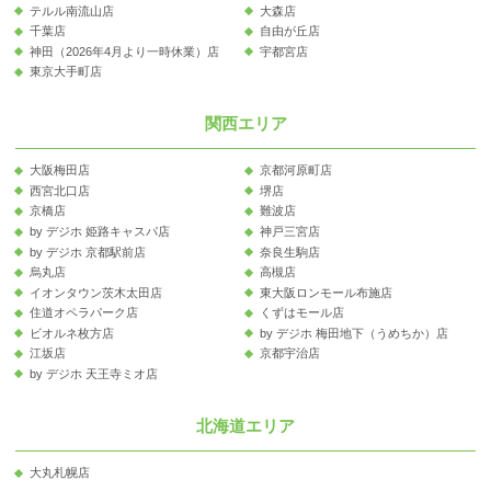
テルル南流山店
大森店
千葉店
自由が丘店
神田（2026年4月より一時休業）店
宇都宮店
東京大手町店
関西エリア
大阪梅田店
京都河原町店
西宮北口店
堺店
京橋店
難波店
by デジホ 姫路キャスパ店
神戸三宮店
by デジホ 京都駅前店
奈良生駒店
烏丸店
高槻店
イオンタウン茨木太田店
東大阪ロンモール布施店
住道オペラパーク店
くずはモール店
ビオルネ枚方店
by デジホ 梅田地下（うめちか）店
江坂店
京都宇治店
by デジホ 天王寺ミオ店
北海道エリア
大丸札幌店