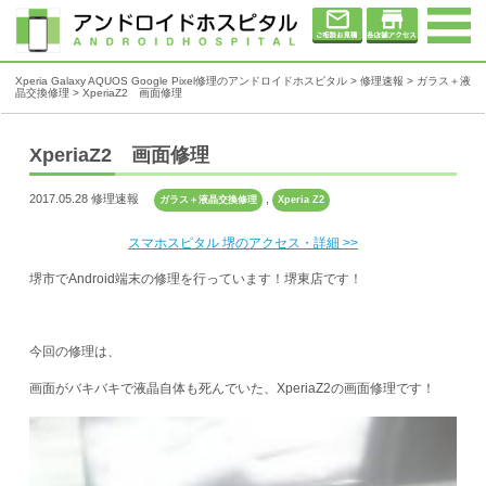
Xperia Galaxy AQUOS Google Pixel修理のアンドロイドホスピタル
>
修理速報
>
ガラス＋液
晶交換修理
>
XperiaZ2 画面修理
XperiaZ2 画面修理
2017.05.28 修理速報
,
ガラス＋液晶交換修理
Xperia Z2
スマホスピタル 堺のアクセス・詳細 >>
堺市でAndroid端末の修理を行っています！堺東店です！
今回の修理は、
画面がバキバキで液晶自体も死んでいた、XperiaZ2の画面修理です！