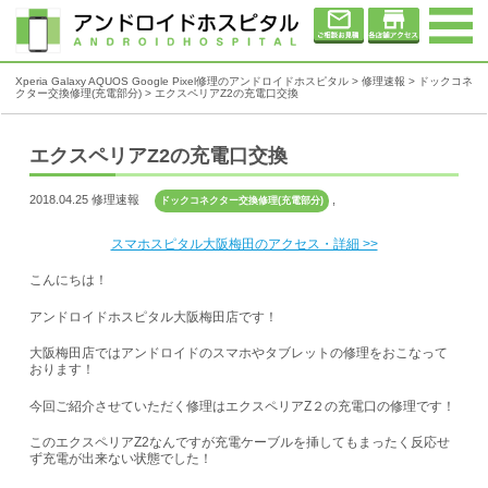
Xperia Galaxy AQUOS Google Pixel修理のアンドロイドホスピタル
>
修理速報
>
ドックコネ
クター交換修理(充電部分)
>
エクスペリアZ2の充電口交換
エクスペリアZ2の充電口交換
2018.04.25 修理速報
,
ドックコネクター交換修理(充電部分)
スマホスピタル大阪梅田のアクセス・詳細 >>
こんにちは！
アンドロイドホスピタル大阪梅田店です！
大阪梅田店ではアンドロイドのスマホやタブレットの修理をおこなって
おります！
今回ご紹介させていただく修理はエクスペリアZ２の充電口の修理です！
このエクスペリアZ2なんですが充電ケーブルを挿してもまったく反応せ
ず充電が出来ない状態でした！