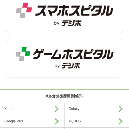
Android機種別修理
Xperia
Galaxy
Google Pixel
AQUOS