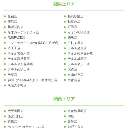
関東エリア
新宿店
横浜駅前店
藤沢店
秋葉原店
横浜関内店
町田店
厚木ガーデンシティ店
イオン相模原店
船橋FACE店
練馬店
ドン・キホーテ溝の口駅前出張所店
三軒茶屋店
八王子店
テルル蒲生店
テルル宮野木店
テルル松戸五香店
テルル新越谷店
テルル成増店
テルル草加花栗店
テルル東川口店
テルル南流山店
大森店
千葉店
自由が丘店
神田（2026年4月より一時休業）店
宇都宮店
東京大手町店
関西エリア
大阪梅田店
京都河原町店
西宮北口店
堺店
京橋店
難波店
by デジホ 姫路キャスパ店
神戸三宮店