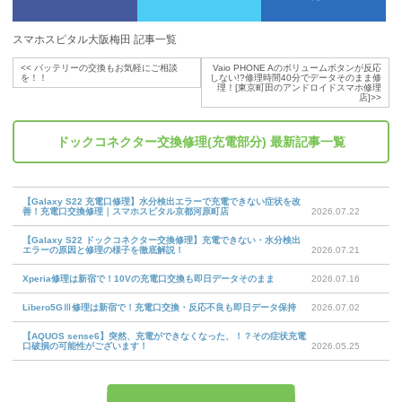
スマホスピタル大阪梅田 記事一覧
<<
バッテリーの交換もお気軽にご相談
Vaio PHONE Aのボリュームボタンが反応
を！！
しない!?修理時間40分でデータそのまま修
理！[東京町田のアンドロイドスマホ修理
店]
>>
ドックコネクター交換修理(充電部分)
最新記事一覧
【Galaxy S22 充電口修理】水分検出エラーで充電できない症状を改
善！充電口交換修理｜スマホスピタル京都河原町店
2026.07.22
【Galaxy S22 ドックコネクター交換修理】充電できない・水分検出
エラーの原因と修理の様子を徹底解説！
2026.07.21
Xperia修理は新宿で！10Vの充電口交換も即日データそのまま
2026.07.16
Libero5GⅢ修理は新宿で！充電口交換・反応不良も即日データ保持
2026.07.02
【AQUOS sense6】突然、充電ができなくなった、！？その症状充電
口破損の可能性がございます！
2026.05.25