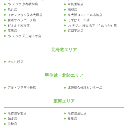
by デジホ 京都駅前店
奈良生駒店
烏丸店
高槻店
イオンタウン茨木太田店
東大阪ロンモール布施店
住道オペラパーク店
くずはモール店
ビオルネ枚方店
by デジホ 梅田地下（うめちか）店
江坂店
京都宇治店
by デジホ 天王寺ミオ店
北海道エリア
大丸札幌店
甲信越・北陸エリア
アル・プラザ小松店
北陸総合修理センター店
東海エリア
名古屋駅前店
名古屋金山店
知多店
岐阜店
浜松店