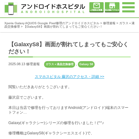
Xperia Galaxy AQUOS Google Pixel修理のアンドロイドホスピタル
>
修理速報
>
ガラス＋液
晶交換修理
>
【GalaxyS8】画面が割れてしまってもご安心ください！
【GalaxyS8】画面が割れてしまってもご安心く
ださい！
2025.08.13 修理速報
,
ガラス＋液晶交換修理
Galaxy S8
スマホスピタル 藤沢のアクセス・詳細 >>
閲覧いただきありがとうございます。
藤沢店でございます。
本日は当店で修理を行っておりますAndroid(アンドロイド)端末のスマー
トフォン…
Galaxy(ギャラクシー)シリーズの修理を行いました！(^^♪
修理機種はGalaxyS8(ギャラクシーエスエイト)で、