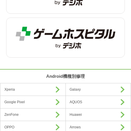
Android機種別修理
Xperia
Galaxy
Google Pixel
AQUOS
ZenFone
Huawei
OPPO
Arrows