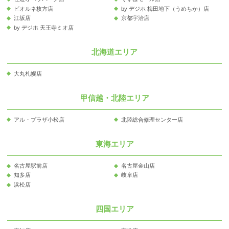
ビオルネ枚方店
by デジホ 梅田地下（うめちか）店
江坂店
京都宇治店
by デジホ 天王寺ミオ店
北海道エリア
大丸札幌店
甲信越・北陸エリア
アル・プラザ小松店
北陸総合修理センター店
東海エリア
名古屋駅前店
名古屋金山店
知多店
岐阜店
浜松店
四国エリア