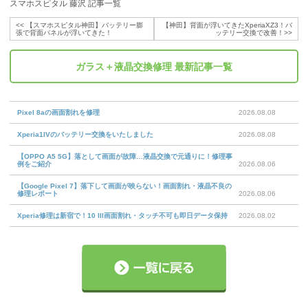
スマホスピタル 藤沢 記事一覧
<<
【スマホスピタル神田】バッテリー膨
【神田】背面が浮いてきたXperiaXZ3！バ
張で背面パネルが浮いてきた！
ッテリー交換で改善！
>>
ガラス＋液晶交換修理
最新記事一覧
Pixel 8aの画面割れを修理
2026.08.08
Xperia1IVのバッテリー交換をいたしました
2026.08.08
【OPPO A5 5G】落として画面が故障…液晶交換で元通りに！修理事
例をご紹介
2026.08.06
【Google Pixel 7】落下して画面が映らない！画面割れ・液晶不良の
修理レポート
2026.08.06
Xperia修理は新宿で！10 III画面割れ・タッチ不可も即日データ保持
2026.08.02