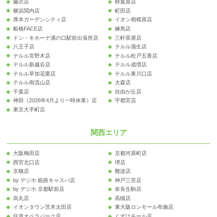
藤沢店
秋葉原店
横浜関内店
町田店
厚木ガーデンシティ店
イオン相模原店
船橋FACE店
練馬店
ドン・キホーテ溝の口駅前出張所店
三軒茶屋店
八王子店
テルル蒲生店
テルル宮野木店
テルル松戸五香店
テルル新越谷店
テルル成増店
テルル草加花栗店
テルル東川口店
テルル南流山店
大森店
千葉店
自由が丘店
神田（2026年4月より一時休業）店
宇都宮店
東京大手町店
関西エリア
大阪梅田店
京都河原町店
西宮北口店
堺店
京橋店
難波店
by デジホ 姫路キャスパ店
神戸三宮店
by デジホ 京都駅前店
奈良生駒店
烏丸店
高槻店
イオンタウン茨木太田店
東大阪ロンモール布施店
住道オペラパーク店
くずはモール店