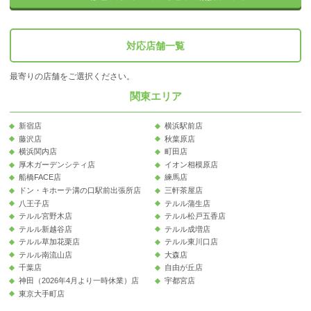
対応店舗一覧
最寄りの店舗をご選択ください。
関東エリア
新宿店
横浜駅前店
藤沢店
秋葉原店
横浜関内店
町田店
厚木ガーデンシティ店
イオン相模原店
船橋FACE店
練馬店
ドン・キホーテ溝の口駅前出張所店
三軒茶屋店
八王子店
テルル蒲生店
テルル宮野木店
テルル松戸五香店
テルル新越谷店
テルル成増店
テルル草加花栗店
テルル東川口店
テルル南流山店
大森店
千葉店
自由が丘店
神田（2026年4月より一時休業）店
宇都宮店
東京大手町店