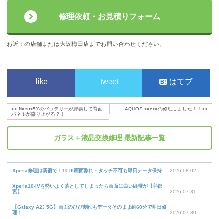
修理依頼・お見積りフォーム
お近くの店舗または大阪梅田店までお問い合わせください。
like
tweet
はてブ
<<
Nexus5Xのバッテリーが膨張して背面
AQUOS senseの修理しました！！
>>
パネルが盛り上がる？！
ガラス＋液晶交換修理
最新記事一覧
Xperia修理は新宿で！10 III画面割れ・タッチ不可も即日データ保持
2026.08.02
Xperia10-IVを勢いよく落としてしまったら画面に白い縦帯が【宇都
宮】
2026.07.31
【Galaxy A23 5G】画面のひび割れもデータそのまま約60分で即日修
理！
2026.07.30