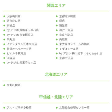
関西エリア
大阪梅田店
京都河原町店
西宮北口店
堺店
京橋店
難波店
by デジホ 姫路キャスパ店
神戸三宮店
by デジホ 京都駅前店
奈良生駒店
烏丸店
高槻店
イオンタウン茨木太田店
東大阪ロンモール布施店
住道オペラパーク店
くずはモール店
ビオルネ枚方店
by デジホ 梅田地下（うめちか）店
江坂店
京都宇治店
by デジホ 天王寺ミオ店
北海道エリア
大丸札幌店
甲信越・北陸エリア
アル・プラザ小松店
北陸総合修理センター店