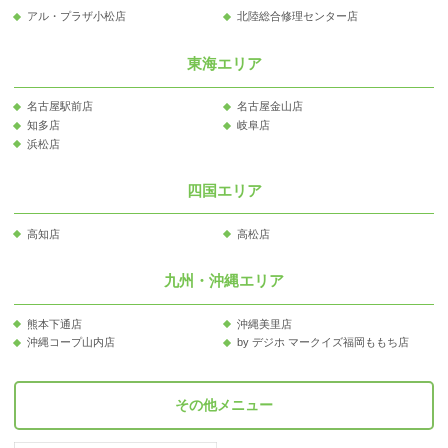
アル・プラザ小松店
北陸総合修理センター店
東海エリア
名古屋駅前店
名古屋金山店
知多店
岐阜店
浜松店
四国エリア
高知店
高松店
九州・沖縄エリア
熊本下通店
沖縄美里店
沖縄コープ山内店
by デジホ マークイズ福岡ももち店
その他メニュー