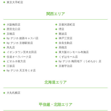
東京大手町店
関西エリア
大阪梅田店
京都河原町店
西宮北口店
堺店
京橋店
難波店
by デジホ 姫路キャスパ店
神戸三宮店
by デジホ 京都駅前店
奈良生駒店
烏丸店
高槻店
イオンタウン茨木太田店
東大阪ロンモール布施店
住道オペラパーク店
くずはモール店
ビオルネ枚方店
by デジホ 梅田地下（うめちか）店
江坂店
京都宇治店
by デジホ 天王寺ミオ店
北海道エリア
大丸札幌店
甲信越・北陸エリア