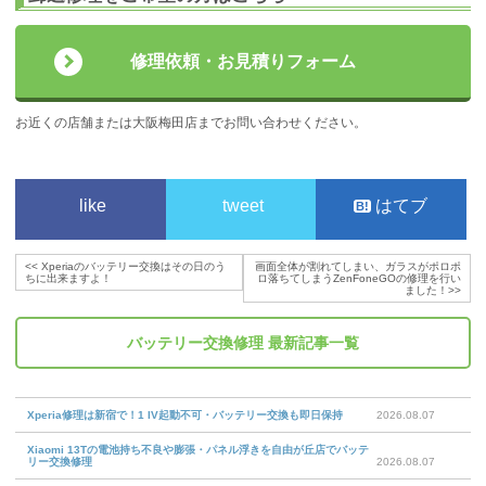
修理依頼・お見積りフォーム
お近くの店舗または大阪梅田店までお問い合わせください。
like
tweet
はてブ
<<
Xperiaのバッテリー交換はその日のう
画面全体が割れてしまい、ガラスがポロポ
ちに出来ますよ！
ロ落ちてしまうZenFoneGOの修理を行い
ました！
>>
バッテリー交換修理
最新記事一覧
Xperia修理は新宿で！1 IV起動不可・バッテリー交換も即日保持
2026.08.07
Xiaomi 13Tの電池持ち不良や膨張・パネル浮きを自由が丘店でバッテ
リー交換修理
2026.08.07