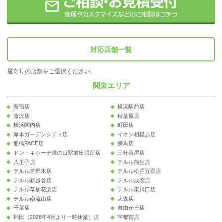
対応店舗一覧
最寄りの店舗をご選択ください。
関東エリア
新宿店
横浜駅前店
藤沢店
秋葉原店
横浜関内店
町田店
厚木ガーデンシティ店
イオン相模原店
船橋FACE店
練馬店
ドン・キホーテ溝の口駅前出張所店
三軒茶屋店
八王子店
テルル蒲生店
テルル宮野木店
テルル松戸五香店
テルル新越谷店
テルル成増店
テルル草加花栗店
テルル東川口店
テルル南流山店
大森店
千葉店
自由が丘店
神田（2026年4月より一時休業）店
宇都宮店