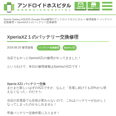
Xperia Galaxy AQUOS Google Pixel修理のアンドロイドホスピタル
>
修理速報
>
バッテリー
交換修理
>
XperiaXZ１のバッテリー交換修理
XperiaXZ１のバッテリー交換修理
2018.08.20 修理速報
,
バッテリー交換修理
Xperia XZ
当店でもやっとXperiaXZ1の修理がやってきました！
というわけで、本日の修理速報はXperiaのXZ1です！
Xperia XZ1 バッテリー交換
まだまだ新しいはずのXZ1ですが、なんと「充電し続けても20%から増
えなくなった」のだそう。
当店の充電器でも症状が変わらないので、これはバッテリーがおかしく
なってしまったのかもしれません！
早速バッテリー交換作業に入ります！