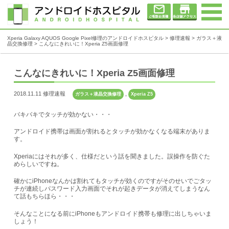
Xperia Galaxy AQUOS Google Pixel修理のアンドロイドホスピタル
>
修理速報
>
ガラス＋液
晶交換修理
>
こんなにきれいに！Xperia Z5画面修理
こんなにきれいに！Xperia Z5画面修理
2018.11.11 修理速報
,
ガラス＋液晶交換修理
Xperia Z5
バキバキでタッチが効かない・・・
アンドロイド携帯は画面が割れるとタッチが効かなくなる端末がありま
す。
Xperiaにはそれが多く、仕様だという話を聞きました。誤操作を防ぐた
めらしいですね。
確かにiPhoneなんかは割れてもタッチが効くのですがそのせいでごタッ
チが連続しパスワード入力画面でそれが起きデータが消えてしまうなん
て話もちらほら・・・
そんなことになる前にiPhoneもアンドロイド携帯も修理に出しちゃいま
しょう！