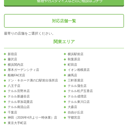
対応店舗一覧
最寄りの店舗をご選択ください。
関東エリア
新宿店
横浜駅前店
藤沢店
秋葉原店
横浜関内店
町田店
厚木ガーデンシティ店
イオン相模原店
船橋FACE店
練馬店
ドン・キホーテ溝の口駅前出張所店
三軒茶屋店
八王子店
テルル蒲生店
テルル宮野木店
テルル松戸五香店
テルル新越谷店
テルル成増店
テルル草加花栗店
テルル東川口店
テルル南流山店
大森店
千葉店
自由が丘店
神田（2026年4月より一時休業）店
宇都宮店
東京大手町店