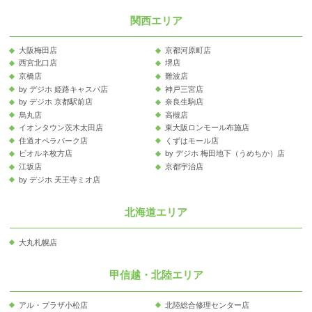
関西エリア
大阪梅田店
京都河原町店
西宮北口店
堺店
京橋店
難波店
by デジホ 姫路キャスパ店
神戸三宮店
by デジホ 京都駅前店
奈良生駒店
烏丸店
高槻店
イオンタウン茨木太田店
東大阪ロンモール布施店
住道オペラパーク店
くずはモール店
ビオルネ枚方店
by デジホ 梅田地下（うめちか）店
江坂店
京都宇治店
by デジホ 天王寺ミオ店
北海道エリア
大丸札幌店
甲信越・北陸エリア
アル・プラザ小松店
北陸総合修理センター店