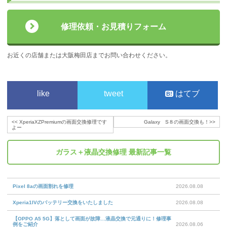
修理依頼・お見積りフォーム
お近くの店舗または大阪梅田店までお問い合わせください。
like
tweet
はてブ
<<
XperiaXZPremiumの画面交換修理です
Galaxy S８の画面交換も！
>>
よー
ガラス＋液晶交換修理
最新記事一覧
Pixel 8aの画面割れを修理
2026.08.08
Xperia1IVのバッテリー交換をいたしました
2026.08.08
【OPPO A5 5G】落として画面が故障…液晶交換で元通りに！修理事
例をご紹介
2026.08.06