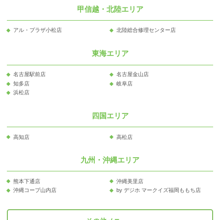
甲信越・北陸エリア
アル・プラザ小松店
北陸総合修理センター店
東海エリア
名古屋駅前店
名古屋金山店
知多店
岐阜店
浜松店
四国エリア
高知店
高松店
九州・沖縄エリア
熊本下通店
沖縄美里店
沖縄コープ山内店
by デジホ マークイズ福岡ももち店