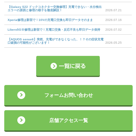
【Galaxy S22 ドックコネクター交換修理】充電できない・水分検出
エラーの原因と修理の様子を徹底解説！
2026.07.21
Xperia修理は新宿で！10Vの充電口交換も即日データそのまま
2026.07.16
Libero5GⅢ修理は新宿で！充電口交換・反応不良も即日データ保持
2026.07.02
【AQUOS sense6】突然、充電ができなくなった、！？その症状充電
口破損の可能性がございます！
2026.05.25
フォームお問い合わせ
店舗アクセス一覧