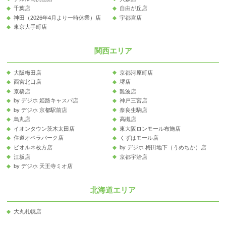
千葉店
自由が丘店
神田（2026年4月より一時休業）店
宇都宮店
東京大手町店
関西エリア
大阪梅田店
京都河原町店
西宮北口店
堺店
京橋店
難波店
by デジホ 姫路キャスパ店
神戸三宮店
by デジホ 京都駅前店
奈良生駒店
烏丸店
高槻店
イオンタウン茨木太田店
東大阪ロンモール布施店
住道オペラパーク店
くずはモール店
ビオルネ枚方店
by デジホ 梅田地下（うめちか）店
江坂店
京都宇治店
by デジホ 天王寺ミオ店
北海道エリア
大丸札幌店