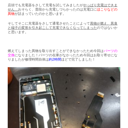
店頭でも充電器をさして充電を試してみましたが
やっぱり充電はできま
せん…
おそらく、普段から充電しづらかったのは充電口に
ほこりなどの
異物
が詰まっていたのかと思います。
そしてそこに充電器をさして通電させたことによって
異物が燃え、異臭
と端子の変形を引き起こして充電できなくなってしまった
のではないか
と思います。
燃えてしまった異物を取り出すことができなかったため今回は
パーツの
交換
になりました！パーツの在庫がなかったため今回はお取り寄せにな
りましたが修理時間自体は
約2時間
ほどで完了しました！