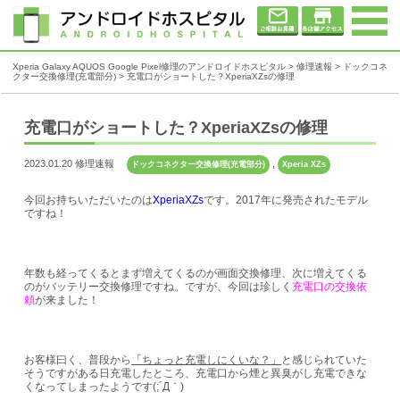
Xperia Galaxy AQUOS Google Pixel修理のアンドロイドホスピタル
>
修理速報
>
ドックコネ
クター交換修理(充電部分)
>
充電口がショートした？XperiaXZsの修理
充電口がショートした？XperiaXZsの修理
2023.01.20 修理速報
,
ドックコネクター交換修理(充電部分)
Xperia XZs
今回お持ちいただいたのは
XperiaXZs
です。2017年に発売されたモデル
ですね！
年数も経ってくるとまず増えてくるのが画面交換修理、次に増えてくる
のがバッテリー交換修理ですね。ですが、今回は珍しく
充電口の交換依
頼
が来ました！
お客様曰く、普段から
「ちょっと充電しにくいな？」
と感じられていた
そうですがある日充電したところ、充電口から煙と異臭がし充電できな
くなってしまったようです(;´Д｀)