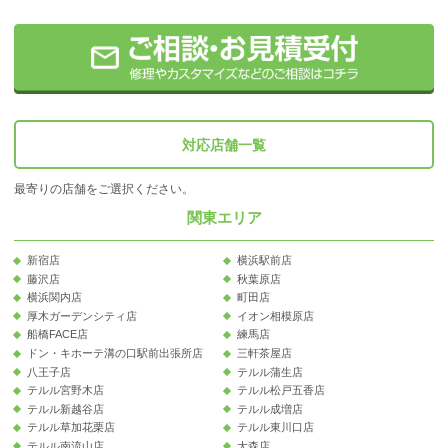
対応店舗一覧
最寄りの店舗をご選択ください。
関東エリア
新宿店
横浜駅前店
藤沢店
秋葉原店
横浜関内店
町田店
厚木ガーデンシティ店
イオン相模原店
船橋FACE店
練馬店
ドン・キホーテ溝の口駅前出張所店
三軒茶屋店
八王子店
テルル蒲生店
テルル宮野木店
テルル松戸五香店
テルル新越谷店
テルル成増店
テルル草加花栗店
テルル東川口店
テルル南流山店
大森店