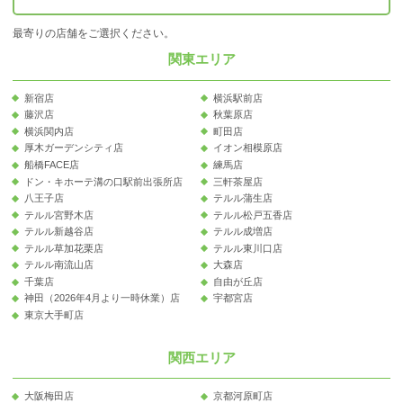
最寄りの店舗をご選択ください。
関東エリア
新宿店
横浜駅前店
藤沢店
秋葉原店
横浜関内店
町田店
厚木ガーデンシティ店
イオン相模原店
船橋FACE店
練馬店
ドン・キホーテ溝の口駅前出張所店
三軒茶屋店
八王子店
テルル蒲生店
テルル宮野木店
テルル松戸五香店
テルル新越谷店
テルル成増店
テルル草加花栗店
テルル東川口店
テルル南流山店
大森店
千葉店
自由が丘店
神田（2026年4月より一時休業）店
宇都宮店
東京大手町店
関西エリア
大阪梅田店
京都河原町店