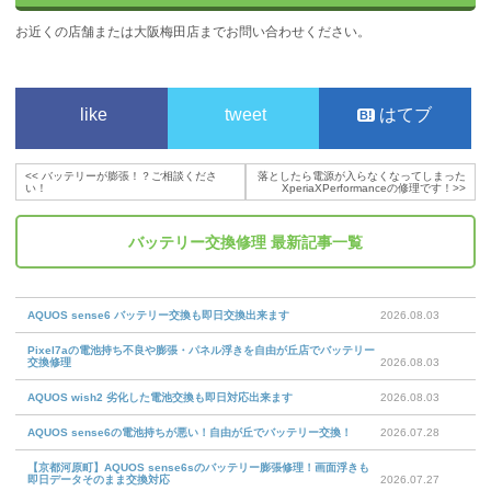
お近くの店舗または大阪梅田店までお問い合わせください。
like
tweet
はてブ
<<
バッテリーが膨張！？ご相談くださ
落としたら電源が入らなくなってしまった
い！
XperiaXPerformanceの修理です！
>>
バッテリー交換修理
最新記事一覧
AQUOS sense6 バッテリー交換も即日交換出来ます
2026.08.03
Pixel7aの電池持ち不良や膨張・パネル浮きを自由が丘店でバッテリー
交換修理
2026.08.03
AQUOS wish2 劣化した電池交換も即日対応出来ます
2026.08.03
AQUOS sense6の電池持ちが悪い！自由が丘でバッテリー交換！
2026.07.28
【京都河原町】AQUOS sense6sのバッテリー膨張修理！画面浮きも
即日データそのまま交換対応
2026.07.27