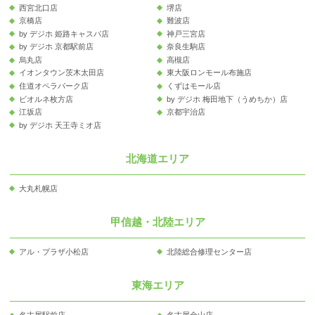
西宮北口店
堺店
京橋店
難波店
by デジホ 姫路キャスパ店
神戸三宮店
by デジホ 京都駅前店
奈良生駒店
烏丸店
高槻店
イオンタウン茨木太田店
東大阪ロンモール布施店
住道オペラパーク店
くずはモール店
ビオルネ枚方店
by デジホ 梅田地下（うめちか）店
江坂店
京都宇治店
by デジホ 天王寺ミオ店
北海道エリア
大丸札幌店
甲信越・北陸エリア
アル・プラザ小松店
北陸総合修理センター店
東海エリア
名古屋駅前店
名古屋金山店