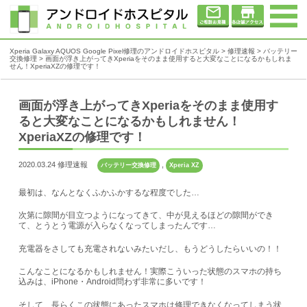
Xperia Galaxy AQUOS Google Pixel修理のアンドロイドホスピタル
>
修理速報
>
バッテリー
交換修理
>
画面が浮き上がってきXperiaをそのまま使用すると大変なことになるかもしれま
せん！XperiaXZの修理です！
画面が浮き上がってきXperiaをそのまま使用す
ると大変なことになるかもしれません！
XperiaXZの修理です！
2020.03.24 修理速報
,
バッテリー交換修理
Xperia XZ
最初は、なんとなくふかふかするな程度でした…
次第に隙間が目立つようになってきて、中が見えるほどの隙間ができ
て、とうとう電源が入らなくなってしまったんです…
充電器をさしても充電されないみたいだし、もうどうしたらいいの！！
こんなことになるかもしれません！実際こういった状態のスマホの持ち
込みは、iPhone・Android問わず非常に多いです！
そして、長らくこの状態にあったスマホは修理できなくなってしまう状