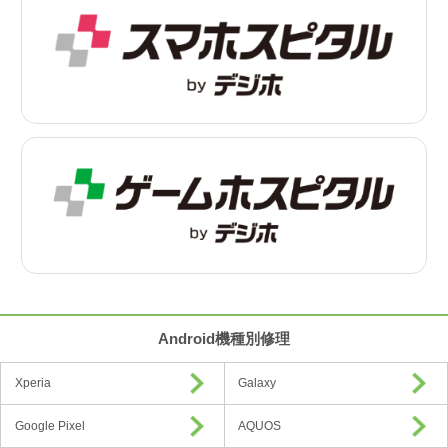
Android機種別修理
Xperia
Galaxy
Google Pixel
AQUOS