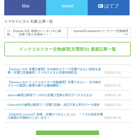
like
tweet
はてブ
スマホスピタル 札幌 記事一覧
<<
【Xperia Z3】画面がバッキバキに破
XperiaZ5compactのバッテリー交換修理
損...。 交換で使える端末へ！！
>>
ドックコネクター交換修理(充電部分)
最新記事一覧
【Galaxy S22 充電口修理】水分検出エラーで充電できない症状を改
善！充電口交換修理｜スマホスピタル京都河原町店
2026.07.22
【Galaxy S22 ドックコネクター交換修理】充電できない・水分検出
エラーの原因と修理の様子を徹底解説！
2026.07.21
Xperia修理は新宿で！10Vの充電口交換も即日データそのまま
2026.07.16
Libero5GⅢ修理は新宿で！充電口交換・反応不良も即日データ保持
2026.07.02
【AQUOS sense6】突然、充電ができなくなった、！？その症状充電
口破損の可能性がございます！
2026.05.25