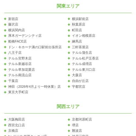
関東エリア
新宿店
横浜駅前店
藤沢店
秋葉原店
横浜関内店
町田店
厚木ガーデンシティ店
イオン相模原店
船橋FACE店
練馬店
ドン・キホーテ溝の口駅前出張所店
三軒茶屋店
八王子店
テルル蒲生店
テルル宮野木店
テルル松戸五香店
テルル新越谷店
テルル成増店
テルル草加花栗店
テルル東川口店
テルル南流山店
大森店
千葉店
自由が丘店
神田（2026年4月より一時休業）店
宇都宮店
東京大手町店
関西エリア
大阪梅田店
京都河原町店
西宮北口店
堺店
京橋店
難波店