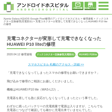
Xperia Galaxy AQUOS Google Pixel修理のアンドロイドホスピタル
>
修理速報
>
ドックコネ
クター交換修理(充電部分)
>
充電コネクターが変形して充電できなくなったHUAWEI P10 lite
の修理
充電コネクターが変形して充電できなくなった
HUAWEI P10 liteの修理
2020.04.12 修理速報
,
ドックコネクター交換修理(充電部分)
HUAWEI P10lite
スマホスピタル 札幌のアクセス・詳細 >>
「充電できなくなってしまったスマホの修理をお願いできますか？」
飛び込みで修理のご相談にお越しくださいました。
機種はHUAWEI P10 lite（WAS‐L2J）。
充電器を差しても急に反応がしなくなってしまったという事でした。
わずかに残ったバッテリーの充電残量で電源は入りますが、こちらでも
充電器につなげて確認しても確かに充電出来ていませんでした。