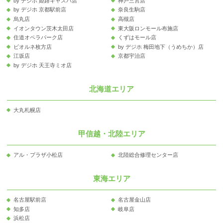
by デジホ 姫路キャスパ店
神戸三宮店
by デジホ 京都駅前店
奈良生駒店
烏丸店
高槻店
イオンタウン茨木太田店
東大阪ロンモール布施店
住道オペラパーク店
くずはモール店
ビオルネ枚方店
by デジホ 梅田地下（うめちか）店
江坂店
京都宇治店
by デジホ 天王寺ミオ店
北海道エリア
大丸札幌店
甲信越・北陸エリア
アル・プラザ小松店
北陸総合修理センター店
東海エリア
名古屋駅前店
名古屋金山店
知多店
岐阜店
浜松店