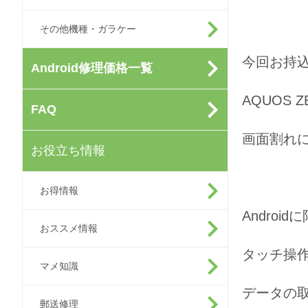
その他機種・ガラケー
今回お持
Android修理価格一覧
AQUOS
FAQ
画面割れ
お役立ち情報
お得情報
Andro
おススメ情報
タッチ操
マメ知識
データの
郵送修理