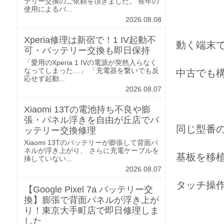
テリー交換のご依頼を頂きました。 長年の
使用によるバ...
2026.08.08
Xperia修理は新宿で！1 IV起動不
動く端末
可・バッテリー交換も即日保持
「愛用のXperia 1 IVの電源が突然入らなく
なってしまった…」 「充電器を繋いでも反
中古でも
応せず起動...
2026.08.07
Xiaomi 13Tの電池持ち不良や膨
張・パネル浮きを自由が丘店でバ
同じ型番
ッテリー交換修理
Xiaomi 13Tのバッテリーが膨張して背面パ
ネルが浮き上がり、 さらに充電ケーブルを
基板を移
挿していない...
2026.08.07
タッチ操
【Google Pixel 7a バッテリー交
換】膨張で背面パネルが浮き上が
り！東京大手町店で即日修理しま
した