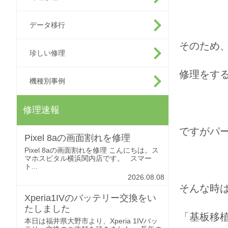
データ移行
そのため、
珍しい修理
修理をす
機種別事例
修理速報
ですがパー
Pixel 8aの画面割れを修理
Pixel 8aの画面割れを修理 こんにちは。ス
マホスピタル横浜関内店です。 スマー
ト...
2026.08.08
そんな時
Xperia1IVのバッテリー交換をい
たしました
「基板移
本日は福井県大野市より、Xperia 1IVバッ