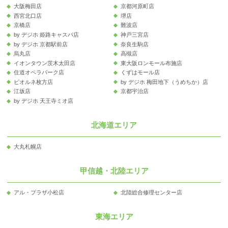
大阪梅田店
京都河原町店
西宮北口店
堺店
京橋店
難波店
by デジホ 姫路キャスパ店
神戸三宮店
by デジホ 京都駅前店
奈良生駒店
烏丸店
高槻店
イオンタウン茨木太田店
東大阪ロンモール布施店
住道オペラパーク店
くずはモール店
ビオルネ枚方店
by デジホ 梅田地下（うめちか）店
江坂店
京都宇治店
by デジホ 天王寺ミオ店
北海道エリア
大丸札幌店
甲信越・北陸エリア
アル・プラザ小松店
北陸総合修理センター店
東海エリア