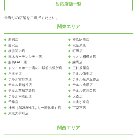
対応店舗一覧
最寄りの店舗をご選択ください。
関東エリア
新宿店
横浜駅前店
藤沢店
秋葉原店
横浜関内店
町田店
厚木ガーデンシティ店
イオン相模原店
船橋FACE店
練馬店
ドン・キホーテ溝の口駅前出張所店
三軒茶屋店
八王子店
テルル蒲生店
テルル宮野木店
テルル松戸五香店
テルル新越谷店
テルル成増店
テルル草加花栗店
テルル東川口店
テルル南流山店
大森店
千葉店
自由が丘店
神田（2026年4月より一時休業）店
宇都宮店
東京大手町店
関西エリア