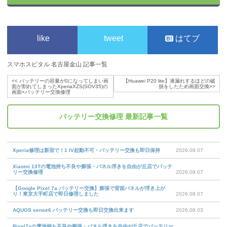
like
tweet
はてブ
スマホスピタル 名古屋金山 記事一覧
<<
バッテリーの容量が0になってしまい画
【Huawei P20 lite】液漏れするほどの破
面が割れてしまったXperiaXZS(SOV35)の
損をしたため画面交換
>>
画面+バッテリー交換修理
バッテリー交換修理
最新記事一覧
Xperia修理は新宿で！1 IV起動不可・バッテリー交換も即日保持
2026.08.07
Xiaomi 13Tの電池持ち不良や膨張・パネル浮きを自由が丘店でバッテ
リー交換修理
2026.08.07
【Google Pixel 7a バッテリー交換】膨張で背面パネルが浮き上が
り！東京大手町店で即日修理しました
2026.08.07
AQUOS sense6 バッテリー交換も即日交換出来ます
2026.08.03
Pixel7aの電池持ち不良や膨張・パネル浮きを自由が丘店でバッテリー