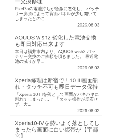
ー交換修理
Pixel7aの電池持ちが急激に悪化し、 バッテ
リー膨張によって背面パネルが少し開いて
しまったとのこ...
2026.08.03
AQUOS wish2 劣化した電池交換
も即日対応出来ます
本日は福井市内より、AQUOS wish2 バッ
テリー交換のご依頼を頂きました。 最近電
池の減りが早...
2026.08.03
Xperia修理は新宿で！10 III画面割
れ・タッチ不可も即日データ保持
「Xperia 10 IIIを落として画面がバキバキに
割れてしまった…」 「タッチ操作が反応せ
ず、大...
2026.08.02
Xperia10-IVを勢いよく落としてし
まったら画面に白い縦帯が【宇都
宮】