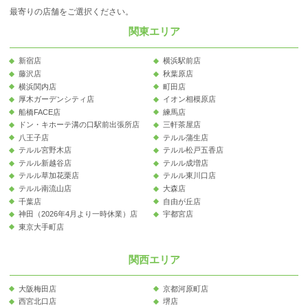
最寄りの店舗をご選択ください。
関東エリア
新宿店
横浜駅前店
藤沢店
秋葉原店
横浜関内店
町田店
厚木ガーデンシティ店
イオン相模原店
船橋FACE店
練馬店
ドン・キホーテ溝の口駅前出張所店
三軒茶屋店
八王子店
テルル蒲生店
テルル宮野木店
テルル松戸五香店
テルル新越谷店
テルル成増店
テルル草加花栗店
テルル東川口店
テルル南流山店
大森店
千葉店
自由が丘店
神田（2026年4月より一時休業）店
宇都宮店
東京大手町店
関西エリア
大阪梅田店
京都河原町店
西宮北口店
堺店