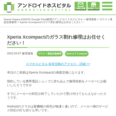
Xperia Galaxy AQUOS Google Pixel修理のアンドロイドホスピタル
>
修理速報
>
ガラス＋液
晶交換修理
>
Xperia Xcompactのガラス割れ修理はお任せください！
Xperia Xcompactのガラス割れ修理はお任せく
ださい！
2022.04.07 修理速報
,
ガラス＋液晶交換修理
Xperia X Compact
スマホスピタル 奈良生駒のアクセス・詳細 >>
本日のご依頼はXperia Xcompactの画面交換になります。
契約している携帯電話ショップに持ち込んで修理依頼をメーカーにお願
いしたそうですが
すでにメーカーの対応が終了していたので受け付けてもらえなかったそ
うです。
Androidのスマホは新機種の発売が物凄く速いので、メーカー側のサービ
ス対応の打ち切りも早いです。