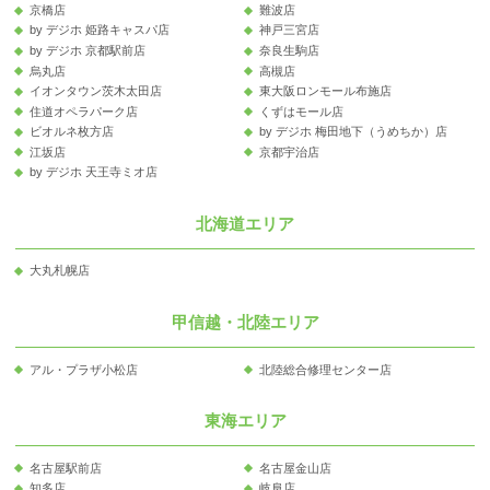
京橋店
難波店
by デジホ 姫路キャスパ店
神戸三宮店
by デジホ 京都駅前店
奈良生駒店
烏丸店
高槻店
イオンタウン茨木太田店
東大阪ロンモール布施店
住道オペラパーク店
くずはモール店
ビオルネ枚方店
by デジホ 梅田地下（うめちか）店
江坂店
京都宇治店
by デジホ 天王寺ミオ店
北海道エリア
大丸札幌店
甲信越・北陸エリア
アル・プラザ小松店
北陸総合修理センター店
東海エリア
名古屋駅前店
名古屋金山店
知多店
岐阜店