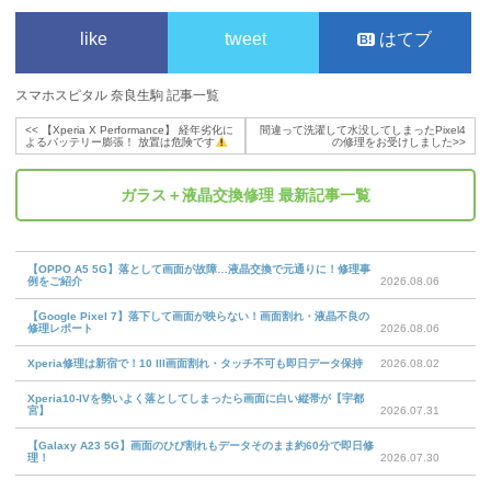
like
tweet
はてブ
スマホスピタル 奈良生駒 記事一覧
<<
【Xperia X Performance】 経年劣化に
間違って洗濯して水没してしまったPixel4
よるバッテリー膨張！ 放置は危険です
の修理をお受けしました
>>
ガラス＋液晶交換修理
最新記事一覧
【OPPO A5 5G】落として画面が故障…液晶交換で元通りに！修理事
例をご紹介
2026.08.06
【Google Pixel 7】落下して画面が映らない！画面割れ・液晶不良の
修理レポート
2026.08.06
Xperia修理は新宿で！10 III画面割れ・タッチ不可も即日データ保持
2026.08.02
Xperia10-IVを勢いよく落としてしまったら画面に白い縦帯が【宇都
宮】
2026.07.31
【Galaxy A23 5G】画面のひび割れもデータそのまま約60分で即日修
理！
2026.07.30