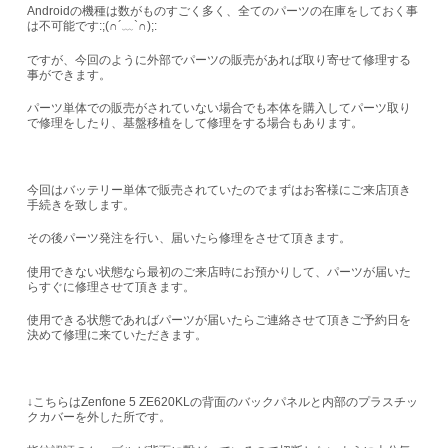
Androidの機種は数がものすごく多く、全てのパーツの在庫をしておく事
は不可能です:;(∩´﹏`∩);:
ですが、今回のように外部でパーツの販売があれば取り寄せて修理する
事ができます。
パーツ単体での販売がされていない場合でも本体を購入してパーツ取り
で修理をしたり、基盤移植をして修理をする場合もあります。
今回はバッテリー単体で販売されていたのでまずはお客様にご来店頂き
手続きを致します。
その後パーツ発注を行い、届いたら修理をさせて頂きます。
使用できない状態なら最初のご来店時にお預かりして、パーツが届いた
らすぐに修理させて頂きます。
使用できる状態であればパーツが届いたらご連絡させて頂きご予約日を
決めて修理に来ていただきます。
↓こちらはZenfone 5 ZE620KLの背面のバックパネルと内部のプラスチッ
クカバーを外した所です。