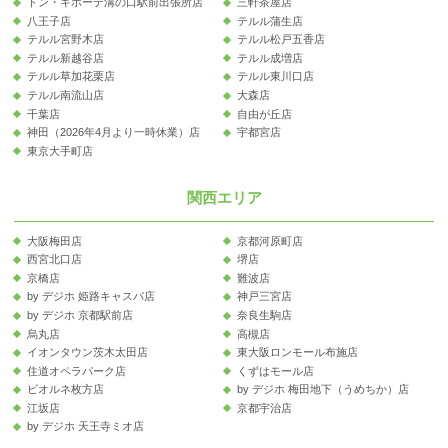
ドン・キホーテ溝の口駅前出張所店
三軒茶屋店
八王子店
テルル蒲生店
テルル宮野木店
テルル松戸五香店
テルル新越谷店
テルル成増店
テルル草加花栗店
テルル東川口店
テルル南流山店
大森店
千葉店
自由が丘店
神田（2026年4月より一時休業）店
宇都宮店
東京大手町店
関西エリア
大阪梅田店
京都河原町店
西宮北口店
堺店
京橋店
難波店
by デジホ 姫路キャスパ店
神戸三宮店
by デジホ 京都駅前店
奈良生駒店
烏丸店
高槻店
イオンタウン茨木太田店
東大阪ロンモール布施店
住道オペラパーク店
くずはモール店
ビオルネ枚方店
by デジホ 梅田地下（うめちか）店
江坂店
京都宇治店
by デジホ 天王寺ミオ店