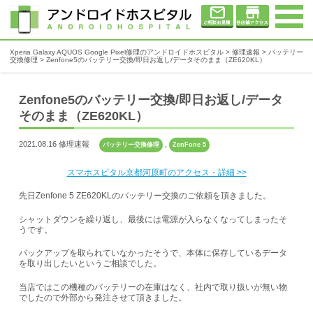
Xperia Galaxy AQUOS Google Pixel修理のアンドロイドホスピタル
>
修理速報
>
バッテリー
交換修理
>
Zenfone5のバッテリー交換/即日お返し/データそのまま（ZE620KL）
Zenfone5のバッテリー交換/即日お返し/データ
そのまま（ZE620KL）
2021.08.16 修理速報
,
バッテリー交換修理
ZenFone 5
スマホスピタル京都河原町のアクセス・詳細 >>
先日Zenfone 5 ZE620KLのバッテリー交換のご依頼を頂きました。
シャットダウンを繰り返し、最後には電源が入らなくなってしまったそ
うです。
バックアップを取られていなかったそうで、本体に保存しているデータ
を取り出したいというご相談でした。
当店ではこの機種のバッテリーの在庫はなく、社内で取り扱いが無い物
でしたので外部から発注させて頂きました。