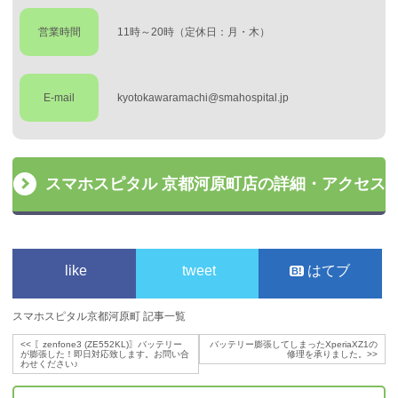
営業時間
11時～20時（定休日：月・木）
E-mail
kyotokawaramachi@smahospital.jp
スマホスピタル 京都河原町店の詳細・アクセス
like
tweet
はてブ
スマホスピタル京都河原町 記事一覧
<<
〖zenfone3 (ZE552KL)〗バッテリー
バッテリー膨張してしまったXperiaXZ1の
が膨張した！即日対応致します。お問い合
修理を承りました。
>>
わせください♪