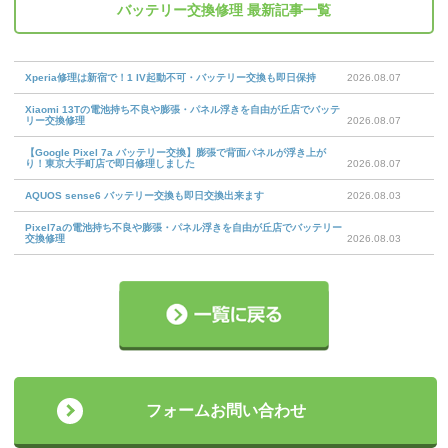
バッテリー交換修理
最新記事一覧
Xperia修理は新宿で！1 IV起動不可・バッテリー交換も即日保持
2026.08.07
Xiaomi 13Tの電池持ち不良や膨張・パネル浮きを自由が丘店でバッテ
リー交換修理
2026.08.07
【Google Pixel 7a バッテリー交換】膨張で背面パネルが浮き上が
り！東京大手町店で即日修理しました
2026.08.07
AQUOS sense6 バッテリー交換も即日交換出来ます
2026.08.03
Pixel7aの電池持ち不良や膨張・パネル浮きを自由が丘店でバッテリー
交換修理
2026.08.03
フォームお問い合わせ