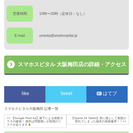
営業時間
10時〜20時（定休日：なし）
E-mail
umeda@smahospital.jp
スマホスピタル 大阪梅田店の詳細・アクセス
like
tweet
はてブ
スマホスピタル大阪梅田 記事一覧
<<
【Google Pixel 4a】落下による画面ガ
【Xperia Z4 Tablet】床に落として画面が
ラスの破損！ 操作は問題無いが怪我のリ
割れてしまった端末の画面修理！！
>>
スクがあります