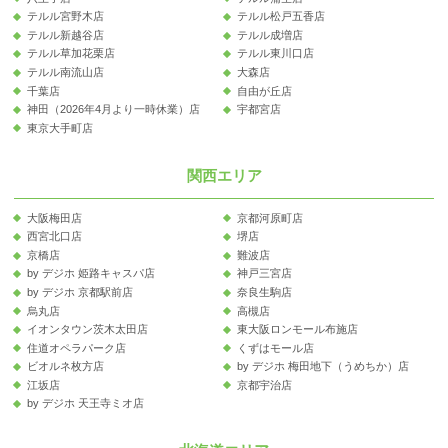
テルル宮野木店
テルル松戸五香店
テルル新越谷店
テルル成増店
テルル草加花栗店
テルル東川口店
テルル南流山店
大森店
千葉店
自由が丘店
神田（2026年4月より一時休業）店
宇都宮店
東京大手町店
関西エリア
大阪梅田店
京都河原町店
西宮北口店
堺店
京橋店
難波店
by デジホ 姫路キャスパ店
神戸三宮店
by デジホ 京都駅前店
奈良生駒店
烏丸店
高槻店
イオンタウン茨木太田店
東大阪ロンモール布施店
住道オペラパーク店
くずはモール店
ビオルネ枚方店
by デジホ 梅田地下（うめちか）店
江坂店
京都宇治店
by デジホ 天王寺ミオ店