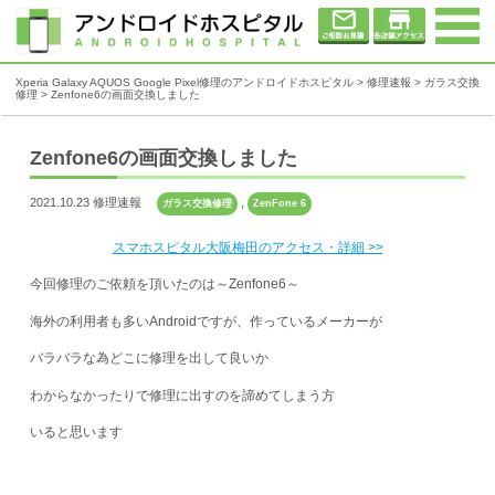
Xperia Galaxy AQUOS Google Pixel修理のアンドロイドホスピタル
>
修理速報
>
ガラス交換
修理
>
Zenfone6の画面交換しました
Zenfone6の画面交換しました
2021.10.23 修理速報
,
ガラス交換修理
ZenFone 6
スマホスピタル大阪梅田のアクセス・詳細 >>
今回修理のご依頼を頂いたのは～Zenfone6～
海外の利用者も多いAndroidですが、作っているメーカーが
バラバラな為どこに修理を出して良いか
わからなかったりで修理に出すのを諦めてしまう方
いると思います