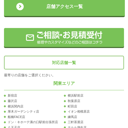
店舗アクセス一覧
対応店舗一覧
最寄りの店舗をご選択ください。
関東エリア
新宿店
横浜駅前店
藤沢店
秋葉原店
横浜関内店
町田店
厚木ガーデンシティ店
イオン相模原店
船橋FACE店
練馬店
ドン・キホーテ溝の口駅前出張所店
三軒茶屋店
八王子店
テルル蒲生店