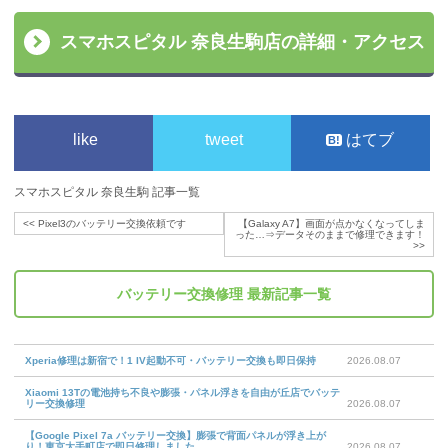
スマホスピタル 奈良生駒店の詳細・アクセス
like
tweet
はてブ
スマホスピタル 奈良生駒 記事一覧
<<
Pixel3のバッテリー交換依頼です
【Galaxy A7】画面が点かなくなってしま
った…⇒データそのままで修理できます！
>>
バッテリー交換修理
最新記事一覧
Xperia修理は新宿で！1 IV起動不可・バッテリー交換も即日保持
2026.08.07
Xiaomi 13Tの電池持ち不良や膨張・パネル浮きを自由が丘店でバッテ
リー交換修理
2026.08.07
【Google Pixel 7a バッテリー交換】膨張で背面パネルが浮き上が
り！東京大手町店で即日修理しました
2026.08.07