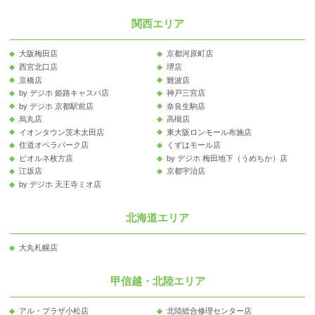
関西エリア
大阪梅田店
京都河原町店
西宮北口店
堺店
京橋店
難波店
by デジホ 姫路キャスパ店
神戸三宮店
by デジホ 京都駅前店
奈良生駒店
烏丸店
高槻店
イオンタウン茨木太田店
東大阪ロンモール布施店
住道オペラパーク店
くずはモール店
ビオルネ枚方店
by デジホ 梅田地下（うめちか）店
江坂店
京都宇治店
by デジホ 天王寺ミオ店
北海道エリア
大丸札幌店
甲信越・北陸エリア
アル・プラザ小松店
北陸総合修理センター店