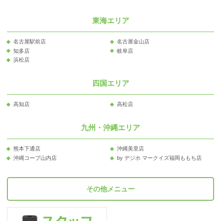
東海エリア
名古屋駅前店
名古屋金山店
知多店
岐阜店
浜松店
四国エリア
高知店
高松店
九州・沖縄エリア
熊本下通店
沖縄美里店
沖縄コープ山内店
by デジホ マークイズ福岡ももち店
その他メニュー