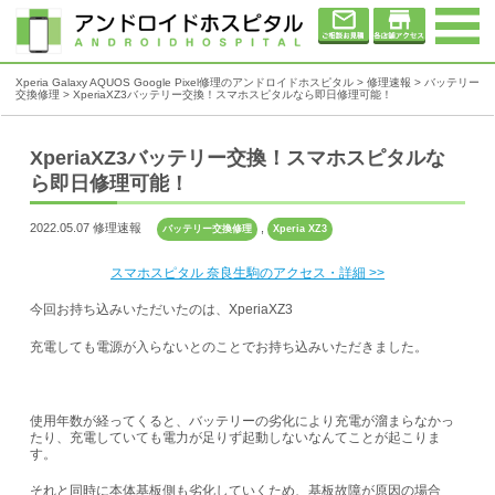
Xperia Galaxy AQUOS Google Pixel修理のアンドロイドホスピタル
>
修理速報
>
バッテリー
交換修理
>
XperiaXZ3バッテリー交換！スマホスピタルなら即日修理可能！
XperiaXZ3バッテリー交換！スマホスピタルな
ら即日修理可能！
2022.05.07 修理速報
,
バッテリー交換修理
Xperia XZ3
スマホスピタル 奈良生駒のアクセス・詳細 >>
今回お持ち込みいただいたのは、XperiaXZ3
充電しても電源が入らないとのことでお持ち込みいただきました。
使用年数が経ってくると、バッテリーの劣化により充電が溜まらなかっ
たり、充電していても電力が足りず起動しないなんてことが起こりま
す。
それと同時に本体基板側も劣化していくため、基板故障が原因の場合