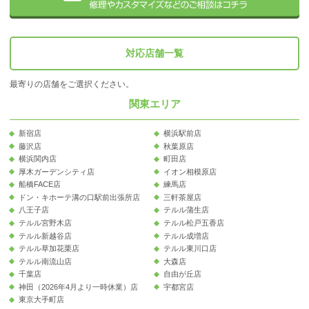
対応店舗一覧
最寄りの店舗をご選択ください。
関東エリア
新宿店
横浜駅前店
藤沢店
秋葉原店
横浜関内店
町田店
厚木ガーデンシティ店
イオン相模原店
船橋FACE店
練馬店
ドン・キホーテ溝の口駅前出張所店
三軒茶屋店
八王子店
テルル蒲生店
テルル宮野木店
テルル松戸五香店
テルル新越谷店
テルル成増店
テルル草加花栗店
テルル東川口店
テルル南流山店
大森店
千葉店
自由が丘店
神田（2026年4月より一時休業）店
宇都宮店
東京大手町店