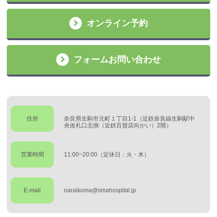
オンライン予約
フォームお問い合わせ
住所
奈良県生駒市元町１丁目1-1（近鉄奈良線生駒駅中
央改札口北側（近鉄百貨店向かい）2階）
営業時間
11:00~20:00（定休日：火・木）
E-mail
naraikoma@smahospital.jp