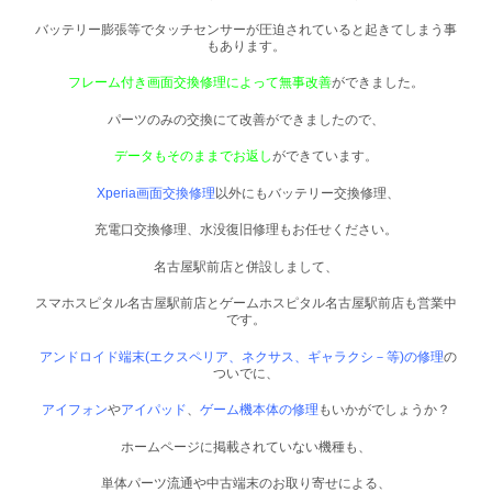
バッテリー膨張等でタッチセンサーが圧迫されていると起きてしまう事
もあります。
フレーム付き画面交換修理によって無事改善
ができました。
パーツのみの交換にて改善ができましたので、
データもそのままでお返し
ができています。
Xperia画面交換修理
以外にもバッテリー交換修理、
充電口交換修理、水没復旧修理もお任せください。
名古屋駅前店と併設しまして、
スマホスピタル名古屋駅前店とゲームホスピタル名古屋駅前店も営業中
です。
アンドロイド端末(エクスペリア、ネクサス、ギャラクシ－等)の修理
の
ついでに、
アイフォン
や
アイパッド
、
ゲーム機本体の修理
もいかがでしょうか？
ホームページに掲載されていない機種も、
単体パーツ流通や中古端末のお取り寄せによる、