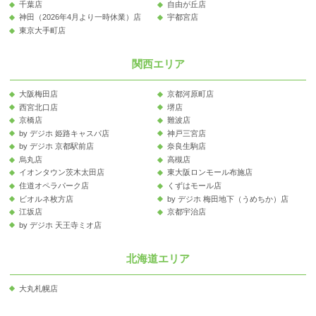
千葉店
自由が丘店
神田（2026年4月より一時休業）店
宇都宮店
東京大手町店
関西エリア
大阪梅田店
京都河原町店
西宮北口店
堺店
京橋店
難波店
by デジホ 姫路キャスパ店
神戸三宮店
by デジホ 京都駅前店
奈良生駒店
烏丸店
高槻店
イオンタウン茨木太田店
東大阪ロンモール布施店
住道オペラパーク店
くずはモール店
ビオルネ枚方店
by デジホ 梅田地下（うめちか）店
江坂店
京都宇治店
by デジホ 天王寺ミオ店
北海道エリア
大丸札幌店