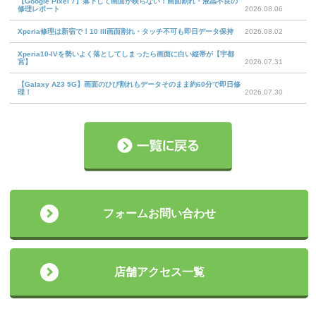
【Google Pixel 7】落下して画面が映らない！画面割れ・液晶不良の
修理レポート
2026.08.06
Xperia修理は新宿で！10 III画面割れ・タッチ不可も即日データ保持
2026.08.02
Xperia10-IVを勢いよく落としてしまったら画面に白い縦帯が【宇都
宮】
2026.07.31
【Galaxy A23 5G】画面のひび割れもデータそのまま約60分で即日修
理！
2026.07.30
フォームお問い合わせ
店舗アクセス一覧