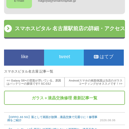
E-mail
nagoya@smahospital.jp
スマホスピタル 名古屋駅前店の詳細・アクセス
like
tweet
はてブ
スマホスピタル名古屋 記事一覧
<<
Galaxy S8+の背面が浮いている。原因
Androidスマホの画面保護は当店のガラス
はバッテリーの膨張です!! SC-03J
コーティングがオススメです！
>>
ガラス＋液晶交換修理
最新記事一覧
【OPPO A5 5G】落として画面が故障…液晶交換で元通りに！修理事
例をご紹介
2026.08.06