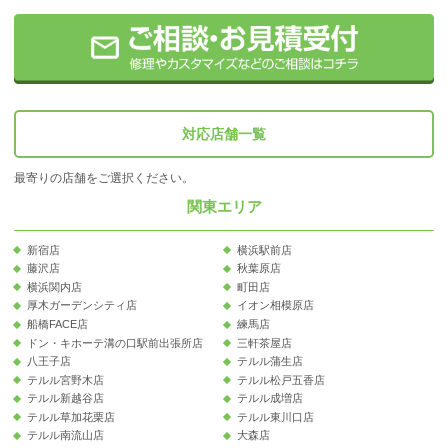
対応店舗一覧
最寄りの店舗をご選択ください。
関東エリア
新宿店
横浜駅前店
藤沢店
秋葉原店
横浜関内店
町田店
厚木ガーデンシティ店
イオン相模原店
船橋FACE店
練馬店
ドン・キホーテ溝の口駅前出張所店
三軒茶屋店
八王子店
テルル蒲生店
テルル宮野木店
テルル松戸五香店
テルル新越谷店
テルル成増店
テルル草加花栗店
テルル東川口店
テルル南流山店
大森店