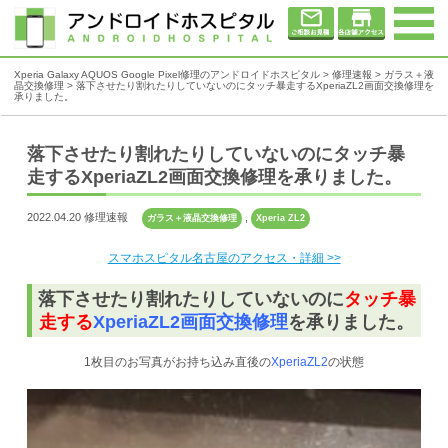
Xperia Galaxy AQUOS Google Pixel修理のアンドロイドホスピタル
>
修理速報
>
ガラス＋液
晶交換修理
>
落下させたり割れたりしていないのにタッチ暴走するXperiaZL2画面交換修理を
承りました。
落下させたり割れたりしていないのにタッチ暴
走するXperiaZL2画面交換修理を承りました。
2022.04.20 修理速報
,
ガラス＋液晶交換修理
Xperia ZL2
スマホスピタル名古屋のアクセス・詳細 >>
落下させたり割れたりしていないのに
タッチ暴
走する
XperiaZL2画面交換修理
を承りました。
1枚目のお写真がお持ち込み直後の
XperiaZL2
の状態