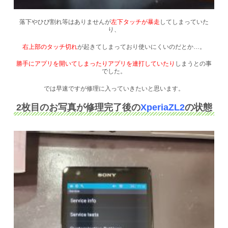
落下やひび割れ等はありませんが
左下タッチが暴走
してしまっていた
り、
右上部のタッチ切れ
が起きてしまっており使いにくいのだとか…。
勝手にアプリを開いてしまったりアプリを連打していたり
しまうとの事
でした。
では早速ですが修理に入っていきたいと思います。
2枚目のお写真が修理完了後の
XperiaZL2
の状態