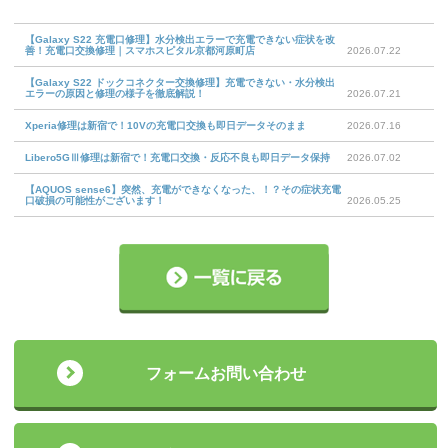
【Galaxy S22 充電口修理】水分検出エラーで充電できない症状を改
善！充電口交換修理｜スマホスピタル京都河原町店
2026.07.22
【Galaxy S22 ドックコネクター交換修理】充電できない・水分検出
エラーの原因と修理の様子を徹底解説！
2026.07.21
Xperia修理は新宿で！10Vの充電口交換も即日データそのまま
2026.07.16
Libero5GⅢ修理は新宿で！充電口交換・反応不良も即日データ保持
2026.07.02
【AQUOS sense6】突然、充電ができなくなった、！？その症状充電
口破損の可能性がございます！
2026.05.25
フォームお問い合わせ