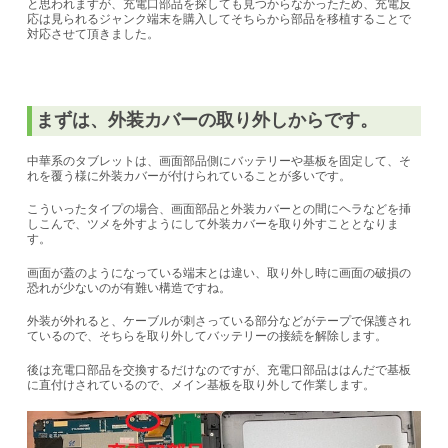
と思われますが、充電口部品を探しても見つからなかったため、充電反
応は見られるジャンク端末を購入してそちらから部品を移植することで
対応させて頂きました。
まずは、外装カバーの取り外しからです。
中華系のタブレットは、画面部品側にバッテリーや基板を固定して、そ
れを覆う様に外装カバーが付けられていることが多いです。
こういったタイプの場合、画面部品と外装カバーとの間にヘラなどを挿
しこんで、ツメを外すようにして外装カバーを取り外すこととなりま
す。
画面が蓋のようになっている端末とは違い、取り外し時に画面の破損の
恐れが少ないのが有難い構造ですね。
外装が外れると、ケーブルが刺さっている部分などがテープで保護され
ているので、そちらを取り外してバッテリーの接続を解除します。
後は充電口部品を交換するだけなのですが、充電口部品ははんだで基板
に直付けされているので、メイン基板を取り外して作業します。