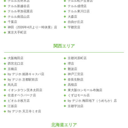
テルル宮野木店
テルル松戸五香店
テルル新越谷店
テルル成増店
テルル草加花栗店
テルル東川口店
テルル南流山店
大森店
千葉店
自由が丘店
神田（2026年4月より一時休業）店
宇都宮店
東京大手町店
関西エリア
大阪梅田店
京都河原町店
西宮北口店
堺店
京橋店
難波店
by デジホ 姫路キャスパ店
神戸三宮店
by デジホ 京都駅前店
奈良生駒店
烏丸店
高槻店
イオンタウン茨木太田店
東大阪ロンモール布施店
住道オペラパーク店
くずはモール店
ビオルネ枚方店
by デジホ 梅田地下（うめちか）店
江坂店
京都宇治店
by デジホ 天王寺ミオ店
北海道エリア