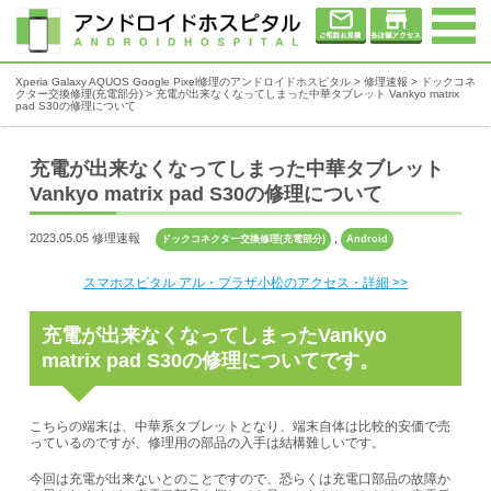
Xperia Galaxy AQUOS Google Pixel修理のアンドロイドホスピタル
>
修理速報
>
ドックコネ
クター交換修理(充電部分)
>
充電が出来なくなってしまった中華タブレット Vankyo matrix
pad S30の修理について
充電が出来なくなってしまった中華タブレット
Vankyo matrix pad S30の修理について
2023.05.05 修理速報
,
ドックコネクター交換修理(充電部分)
Android
スマホスピタル アル・プラザ小松のアクセス・詳細 >>
充電が出来なくなってしまった
Vankyo
matrix pad S30
の修理についてです。
こちらの端末は、中華系タブレットとなり、端末自体は比較的安価で売
っているのですが、修理用の部品の入手は結構難しいです。
今回は充電が出来ないとのことですので、恐らくは充電口部品の故障か