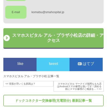
E-mail
komatsu@smahospital.jp
スマホスピタル アル・プラザ小松店の詳細・ア
クセス
like
tweet
はてブ
スマホスピタル アル・プラザ小松 記事一覧
<<
背面が浮いくる原因は？
スマホスピタル マークイズ福岡ももち店
はAndroidスマホ修理も強いです！諦める
前にスマホ修理のご相談を…！
>>
ドックコネクター交換修理(充電部分)
最新記事一覧