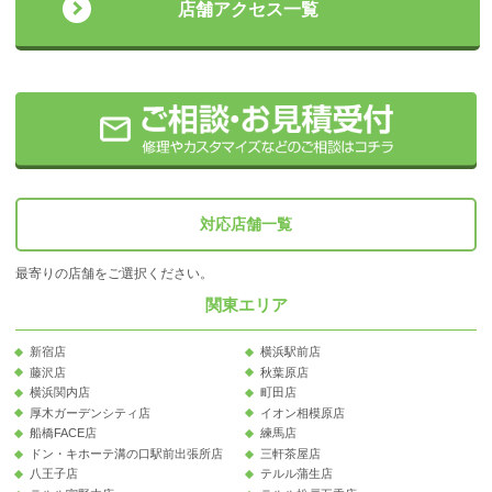
店舗アクセス一覧
対応店舗一覧
最寄りの店舗をご選択ください。
関東エリア
新宿店
横浜駅前店
藤沢店
秋葉原店
横浜関内店
町田店
厚木ガーデンシティ店
イオン相模原店
船橋FACE店
練馬店
ドン・キホーテ溝の口駅前出張所店
三軒茶屋店
八王子店
テルル蒲生店