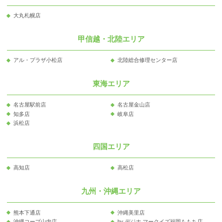
大丸札幌店
甲信越・北陸エリア
アル・プラザ小松店
北陸総合修理センター店
東海エリア
名古屋駅前店
名古屋金山店
知多店
岐阜店
浜松店
四国エリア
高知店
高松店
九州・沖縄エリア
熊本下通店
沖縄美里店
沖縄コープ山内店
by デジホ マークイズ福岡ももち店