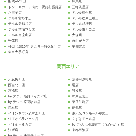
船橋FACE店
練馬店
ドン・キホーテ溝の口駅前出張所店
三軒茶屋店
八王子店
テルル蒲生店
テルル宮野木店
テルル松戸五香店
テルル新越谷店
テルル成増店
テルル草加花栗店
テルル東川口店
テルル南流山店
大森店
千葉店
自由が丘店
神田（2026年4月より一時休業）店
宇都宮店
東京大手町店
関西エリア
大阪梅田店
京都河原町店
西宮北口店
堺店
京橋店
難波店
by デジホ 姫路キャスパ店
神戸三宮店
by デジホ 京都駅前店
奈良生駒店
烏丸店
高槻店
イオンタウン茨木太田店
東大阪ロンモール布施店
住道オペラパーク店
くずはモール店
ビオルネ枚方店
by デジホ 梅田地下（うめちか）店
江坂店
京都宇治店
by デジホ 天王寺ミオ店