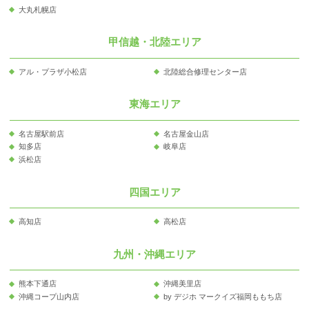
大丸札幌店
甲信越・北陸エリア
アル・プラザ小松店
北陸総合修理センター店
東海エリア
名古屋駅前店
名古屋金山店
知多店
岐阜店
浜松店
四国エリア
高知店
高松店
九州・沖縄エリア
熊本下通店
沖縄美里店
沖縄コープ山内店
by デジホ マークイズ福岡ももち店