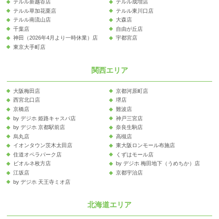
テルル新越谷店
テルル成増店
テルル草加花栗店
テルル東川口店
テルル南流山店
大森店
千葉店
自由が丘店
神田（2026年4月より一時休業）店
宇都宮店
東京大手町店
関西エリア
大阪梅田店
京都河原町店
西宮北口店
堺店
京橋店
難波店
by デジホ 姫路キャスパ店
神戸三宮店
by デジホ 京都駅前店
奈良生駒店
烏丸店
高槻店
イオンタウン茨木太田店
東大阪ロンモール布施店
住道オペラパーク店
くずはモール店
ビオルネ枚方店
by デジホ 梅田地下（うめちか）店
江坂店
京都宇治店
by デジホ 天王寺ミオ店
北海道エリア