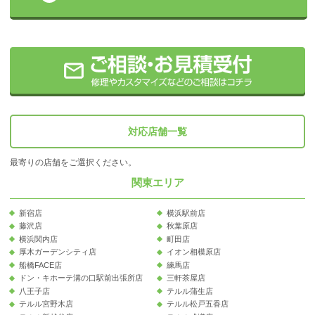
対応店舗一覧
最寄りの店舗をご選択ください。
関東エリア
新宿店
横浜駅前店
藤沢店
秋葉原店
横浜関内店
町田店
厚木ガーデンシティ店
イオン相模原店
船橋FACE店
練馬店
ドン・キホーテ溝の口駅前出張所店
三軒茶屋店
八王子店
テルル蒲生店
テルル宮野木店
テルル松戸五香店