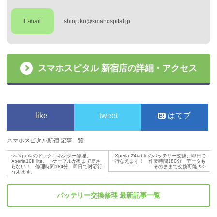
E-mail
shinjuku@smahospital.jp
スマホスピタル 新宿店の詳細・アクセス
like
tweet
はてブ
スマホスピタル新宿 記事一覧
<<
Xperiaのドックコネクター修理。
Xperia Z4tableのバッテリー交換、即日で
Xperia10Ⅲlite。 ケーブルが奥まで差さ
行なえます！ 作業時間180分 データも
らない！ 修理時間180分 即日で対応行
そのままで交換可能!!
>>
なえます。
バッテリー交換修理
最新記事一覧