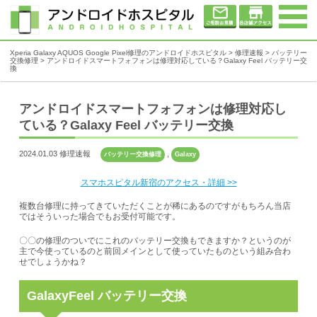
Xperia Galaxy AQUOS Google Pixel修理のアンドロイドホスピタル
>
修理速報
>
バッテリー
交換修理
>
アンドロイドスマートフォフォンは修理対応している？Galaxy Feel バッテリー交
換
アンドロイドスマートフォフォンは修理対応し
ている？Galaxy Feel バッテリー交換
2024.01.03 修理速報
,
バッテリー交換修理
Galaxy
スマホスピタル新宿のアクセス・詳細 >>
複数台修理に持ってきていただくことが稀にあるのですがもちろん当店
ではそういった場合でもお受付可能です。
〇〇の修理のついでにこれのバッテリー交換もできますか？というのが
主で今使っているのと前回メインとして使っていたものという組み合わ
せでしょうかね？
GalaxyFeel バッテリー交換