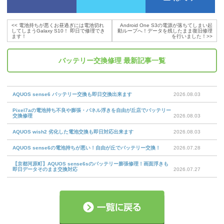
<<
電池持ちが悪くお昼過ぎには電池切れ
Android One S3の電源が落ちてしまい起
してしまうGalaxy S10！ 即日で修理でき
動ループへ！データを残したまま復旧修理
ます！
を行いました！
>>
バッテリー交換修理
最新記事一覧
AQUOS sense6 バッテリー交換も即日交換出来ます
2026.08.03
Pixel7aの電池持ち不良や膨張・パネル浮きを自由が丘店でバッテリー
交換修理
2026.08.03
AQUOS wish2 劣化した電池交換も即日対応出来ます
2026.08.03
AQUOS sense6の電池持ちが悪い！自由が丘でバッテリー交換！
2026.07.28
【京都河原町】AQUOS sense6sのバッテリー膨張修理！画面浮きも
即日データそのまま交換対応
2026.07.27