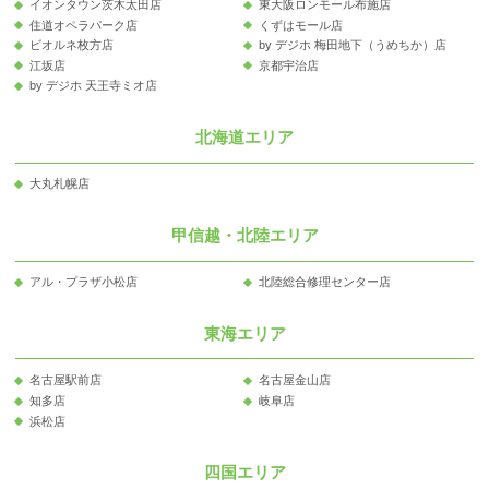
イオンタウン茨木太田店
東大阪ロンモール布施店
住道オペラパーク店
くずはモール店
ビオルネ枚方店
by デジホ 梅田地下（うめちか）店
江坂店
京都宇治店
by デジホ 天王寺ミオ店
北海道エリア
大丸札幌店
甲信越・北陸エリア
アル・プラザ小松店
北陸総合修理センター店
東海エリア
名古屋駅前店
名古屋金山店
知多店
岐阜店
浜松店
四国エリア