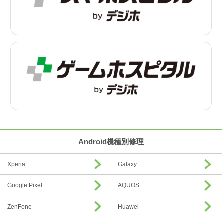
Android機種別修理
Xperia
Galaxy
Google Pixel
AQUOS
ZenFone
Huawei