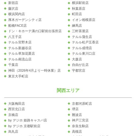
新宿店
横浜駅前店
藤沢店
秋葉原店
横浜関内店
町田店
厚木ガーデンシティ店
イオン相模原店
船橋FACE店
練馬店
ドン・キホーテ溝の口駅前出張所店
三軒茶屋店
八王子店
テルル蒲生店
テルル宮野木店
テルル松戸五香店
テルル新越谷店
テルル成増店
テルル草加花栗店
テルル東川口店
テルル南流山店
大森店
千葉店
自由が丘店
神田（2026年4月より一時休業）店
宇都宮店
東京大手町店
関西エリア
大阪梅田店
京都河原町店
西宮北口店
堺店
京橋店
難波店
by デジホ 姫路キャスパ店
神戸三宮店
by デジホ 京都駅前店
奈良生駒店
烏丸店
高槻店