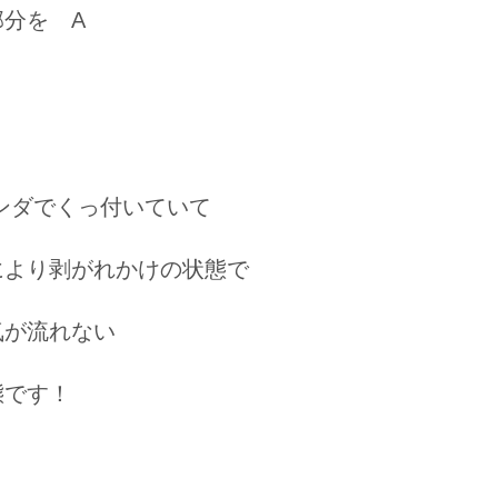
部分を A
、
ンダでくっ付いていて
により剥がれかけの状態で
気が流れない
態です！