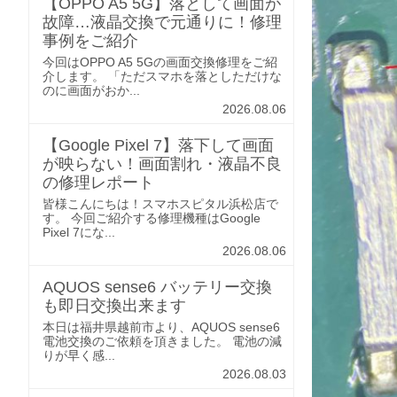
【OPPO A5 5G】落として画面が
故障…液晶交換で元通りに！修理
事例をご紹介
今回はOPPO A5 5Gの画面交換修理をご紹
介します。 「ただスマホを落としただけな
のに画面がおか...
2026.08.06
【Google Pixel 7】落下して画面
が映らない！画面割れ・液晶不良
の修理レポート
皆様こんにちは！スマホスピタル浜松店で
す。 今回ご紹介する修理機種はGoogle
Pixel 7にな...
2026.08.06
AQUOS sense6 バッテリー交換
も即日交換出来ます
本日は福井県越前市より、AQUOS sense6
電池交換のご依頼を頂きました。 電池の減
りが早く感...
2026.08.03