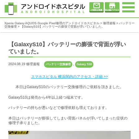
Xperia Galaxy AQUOS Google Pixel修理のアンドロイドホスピタル
>
修理速報
>
バッテリー
交換修理
>
【GalaxyS10】バッテリーの膨張で背面が浮いていました。
【GalaxyS10】バッテリーの膨張で背面が浮い
ていました。
2024.08.19 修理速報
,
バッテリー交換修理
Galaxy S10
スマホスピタル 横浜関内のアクセス・詳細 >>
本日はGalaxyS10のバッテリー交換修理のご依頼を頂きました。
GalaxyS10は発売から4年以上経つ端末です。
バッテリーの持ちが悪いなどで修理依頼も増えております。
本日はバッテリーが膨張してしまい背面パネルが浮いてしまった症状の
修理子承りました。