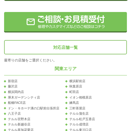
対応店舗一覧
最寄りの店舗をご選択ください。
関東エリア
新宿店
横浜駅前店
藤沢店
秋葉原店
横浜関内店
町田店
厚木ガーデンシティ店
イオン相模原店
船橋FACE店
練馬店
ドン・キホーテ溝の口駅前出張所店
三軒茶屋店
八王子店
テルル蒲生店
テルル宮野木店
テルル松戸五香店
テルル新越谷店
テルル成増店
テルル草加花栗店
テルル東川口店