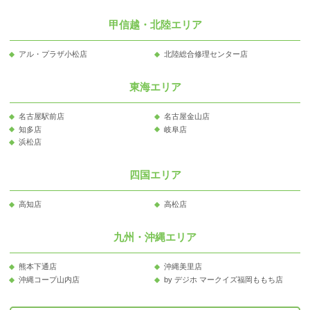
甲信越・北陸エリア
アル・プラザ小松店
北陸総合修理センター店
東海エリア
名古屋駅前店
名古屋金山店
知多店
岐阜店
浜松店
四国エリア
高知店
高松店
九州・沖縄エリア
熊本下通店
沖縄美里店
沖縄コープ山内店
by デジホ マークイズ福岡ももち店