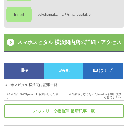
E-mail
yokohamakannai@smahospital.jp
スマホスピタル 横浜関内店の詳細・アクセス
like
tweet
はてブ
スマホスピタル 横浜関内 記事一覧
<<
液晶不良のXperia5Ⅱもお任せくださ
液晶表示しなくなったPixel6aも即日交換
い！
可能です！
>>
バッテリー交換修理
最新記事一覧