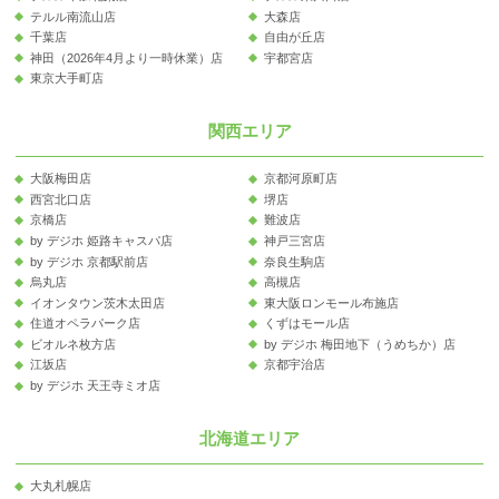
テルル南流山店
大森店
千葉店
自由が丘店
神田（2026年4月より一時休業）店
宇都宮店
東京大手町店
関西エリア
大阪梅田店
京都河原町店
西宮北口店
堺店
京橋店
難波店
by デジホ 姫路キャスパ店
神戸三宮店
by デジホ 京都駅前店
奈良生駒店
烏丸店
高槻店
イオンタウン茨木太田店
東大阪ロンモール布施店
住道オペラパーク店
くずはモール店
ビオルネ枚方店
by デジホ 梅田地下（うめちか）店
江坂店
京都宇治店
by デジホ 天王寺ミオ店
北海道エリア
大丸札幌店