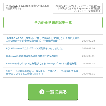
<<
HUAWEI nova lite3 の壊れた液晶も即
水濡れは一発アウト！バッテリーが膨らん
日交換可能です！
で隙間ができてる？Xperia Ace 画面交換
とバッテリー交換修理
>>
その他修理
最新記事一覧
【OPPO A3 5G】SIMトレイ無しで直挿しして抜けない！奥に入り込
んだSIMカードの安全な取り出し・分解修理実績
2026.07.28
AQUOS sense7のカメラレンズ交換をいたしました。
2026.07.10
GalaxyA21の画面破損も基板移植にて対応可能！
2026.05.11
Amazonのタブレットは修理ができる？Fireタブレットの移植修理
2026.01.04
SIMカードが取り出せない！SIMトレーが壊れた、ピンを挿しても取り
出せなくなってもご安心ください！
2026.01.01