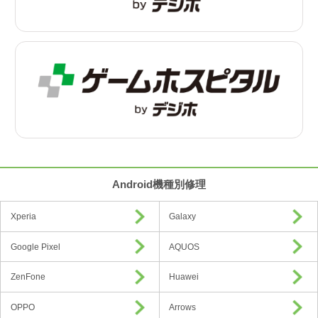
Android機種別修理
Xperia
Galaxy
Google Pixel
AQUOS
ZenFone
Huawei
OPPO
Arrows