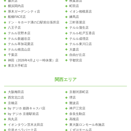
藤沢店
秋葉原店
横浜関内店
町田店
厚木ガーデンシティ店
イオン相模原店
船橋FACE店
練馬店
ドン・キホーテ溝の口駅前出張所店
三軒茶屋店
八王子店
テルル蒲生店
テルル宮野木店
テルル松戸五香店
テルル新越谷店
テルル成増店
テルル草加花栗店
テルル東川口店
テルル南流山店
大森店
千葉店
自由が丘店
神田（2026年4月より一時休業）店
宇都宮店
東京大手町店
関西エリア
大阪梅田店
京都河原町店
西宮北口店
堺店
京橋店
難波店
by デジホ 姫路キャスパ店
神戸三宮店
by デジホ 京都駅前店
奈良生駒店
烏丸店
高槻店
イオンタウン茨木太田店
東大阪ロンモール布施店
住道オペラパーク店
くずはモール店