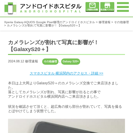
Xperia Galaxy AQUOS Google Pixel修理のアンドロイドホスピタル
>
修理速報
>
その他修理
>
カメラレンズが割れて写真に影響が！【GalaxyS20＋】
カメラレンズが割れて写真に影響が！
【GalaxyS20＋】
2024.08.12 修理速報
,
その他修理
Galaxy S20+
スマホスピタル 横浜関内のアクセス・詳細 >>
本日は上大岡よりGalaxyS20＋のカメラレンズ交換でご来店頂きまし
た。
落としてカメラレンズが割れ、写真に影響が出るとの事で
アンドロイドホスピタル横浜関内店へご来店頂きました。
状況を確認させて頂くと、超広角の彼ら部分が割れていて、写真を撮る
とぼやけてしまう状態でした。