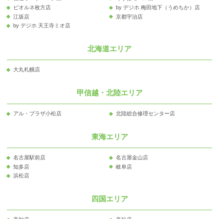
ビオルネ枚方店
by デジホ 梅田地下（うめちか）店
江坂店
京都宇治店
by デジホ 天王寺ミオ店
北海道エリア
大丸札幌店
甲信越・北陸エリア
アル・プラザ小松店
北陸総合修理センター店
東海エリア
名古屋駅前店
名古屋金山店
知多店
岐阜店
浜松店
四国エリア