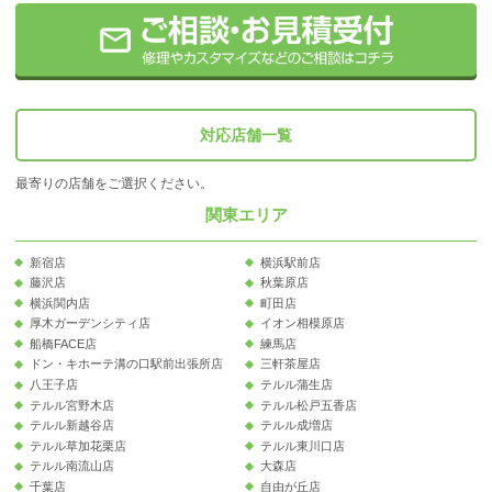
対応店舗一覧
最寄りの店舗をご選択ください。
関東エリア
新宿店
横浜駅前店
藤沢店
秋葉原店
横浜関内店
町田店
厚木ガーデンシティ店
イオン相模原店
船橋FACE店
練馬店
ドン・キホーテ溝の口駅前出張所店
三軒茶屋店
八王子店
テルル蒲生店
テルル宮野木店
テルル松戸五香店
テルル新越谷店
テルル成増店
テルル草加花栗店
テルル東川口店
テルル南流山店
大森店
千葉店
自由が丘店