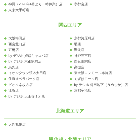
神田（2026年4月より一時休業）店
宇都宮店
東京大手町店
関西エリア
大阪梅田店
京都河原町店
西宮北口店
堺店
京橋店
難波店
by デジホ 姫路キャスパ店
神戸三宮店
by デジホ 京都駅前店
奈良生駒店
烏丸店
高槻店
イオンタウン茨木太田店
東大阪ロンモール布施店
住道オペラパーク店
くずはモール店
ビオルネ枚方店
by デジホ 梅田地下（うめちか）店
江坂店
京都宇治店
by デジホ 天王寺ミオ店
北海道エリア
大丸札幌店
甲信越・北陸エリア