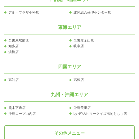
アル・プラザ小松店
北陸総合修理センター店
東海エリア
名古屋駅前店
名古屋金山店
知多店
岐阜店
浜松店
四国エリア
高知店
高松店
九州・沖縄エリア
熊本下通店
沖縄美里店
沖縄コープ山内店
by デジホ マークイズ福岡ももち店
その他メニュー