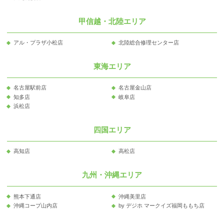
甲信越・北陸エリア
アル・プラザ小松店
北陸総合修理センター店
東海エリア
名古屋駅前店
名古屋金山店
知多店
岐阜店
浜松店
四国エリア
高知店
高松店
九州・沖縄エリア
熊本下通店
沖縄美里店
沖縄コープ山内店
by デジホ マークイズ福岡ももち店