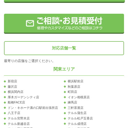
対応店舗一覧
最寄りの店舗をご選択ください。
関東エリア
新宿店
横浜駅前店
藤沢店
秋葉原店
横浜関内店
町田店
厚木ガーデンシティ店
イオン相模原店
船橋FACE店
練馬店
ドン・キホーテ溝の口駅前出張所店
三軒茶屋店
八王子店
テルル蒲生店
テルル宮野木店
テルル松戸五香店
テルル新越谷店
テルル成増店