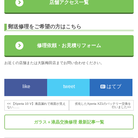
店舗アクセス一覧
郵送修理をご希望の方はこちら
修理依頼・お見積りフォーム
お近くの店舗または大阪梅田店までお問い合わせください。
like
tweet
はてブ
<<
【Xperia 10 V】液晶漏れで画面が見え
劣化したXperia XZ1のバッテリー交換を
ない……
行いました
>>
ガラス＋液晶交換修理
最新記事一覧