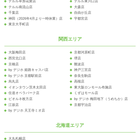
テルル草加花栗店
テルル東川口店
テルル南流山店
大森店
千葉店
自由が丘店
神田（2026年4月より一時休業）店
宇都宮店
東京大手町店
関西エリア
大阪梅田店
京都河原町店
西宮北口店
堺店
京橋店
難波店
by デジホ 姫路キャスパ店
神戸三宮店
by デジホ 京都駅前店
奈良生駒店
烏丸店
高槻店
イオンタウン茨木太田店
東大阪ロンモール布施店
住道オペラパーク店
くずはモール店
ビオルネ枚方店
by デジホ 梅田地下（うめちか）店
江坂店
京都宇治店
by デジホ 天王寺ミオ店
北海道エリア
大丸札幌店