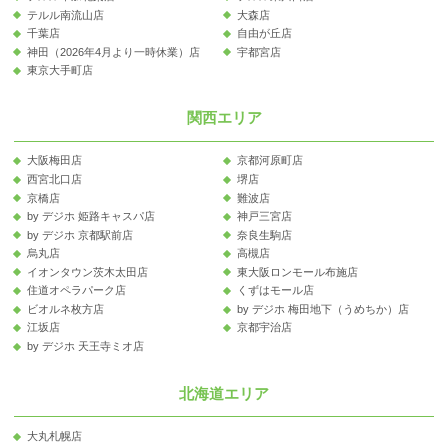
テルル南流山店
大森店
千葉店
自由が丘店
神田（2026年4月より一時休業）店
宇都宮店
東京大手町店
関西エリア
大阪梅田店
京都河原町店
西宮北口店
堺店
京橋店
難波店
by デジホ 姫路キャスパ店
神戸三宮店
by デジホ 京都駅前店
奈良生駒店
烏丸店
高槻店
イオンタウン茨木太田店
東大阪ロンモール布施店
住道オペラパーク店
くずはモール店
ビオルネ枚方店
by デジホ 梅田地下（うめちか）店
江坂店
京都宇治店
by デジホ 天王寺ミオ店
北海道エリア
大丸札幌店