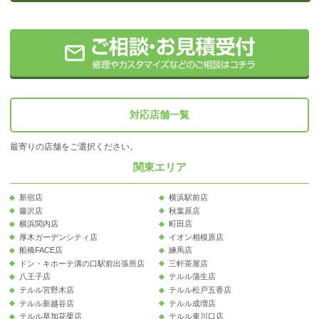
対応店舗一覧
最寄りの店舗をご選択ください。
関東エリア
新宿店
横浜駅前店
藤沢店
秋葉原店
横浜関内店
町田店
厚木ガーデンシティ店
イオン相模原店
船橋FACE店
練馬店
ドン・キホーテ溝の口駅前出張所店
三軒茶屋店
八王子店
テルル蒲生店
テルル宮野木店
テルル松戸五香店
テルル新越谷店
テルル成増店
テルル草加花栗店
テルル東川口店