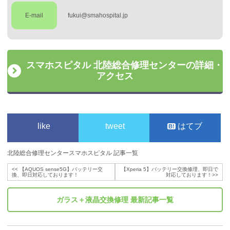
E-mail
fukui@smahospital.jp
スマホスピタル 北陸総合修理センターの詳細・
アクセス
like
tweet
はてブ
北陸総合修理センタースマホスピタル 記事一覧
<<
【AQUOS sense5G】バッテリー交
【Xperia 5】バッテリー交換修理、即日で
換、即日対応しております！
対応しております！
>>
ガラス＋液晶交換修理
最新記事一覧