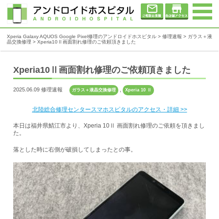
Xperia Galaxy AQUOS Google Pixel修理のアンドロイドホスピタル
>
修理速報
>
ガラス＋液
晶交換修理
>
Xperia10Ⅱ画面割れ修理のご依頼頂きました
Xperia10Ⅱ画面割れ修理のご依頼頂きました
2025.06.09 修理速報
,
ガラス＋液晶交換修理
Xperia 10 Ⅱ
北陸総合修理センタースマホスピタルのアクセス・詳細 >>
本日は福井県鯖江市より、Xperia 10Ⅱ 画面割れ修理のご依頼を頂きまし
た。
落とした時に右側が破損してしまったとの事。