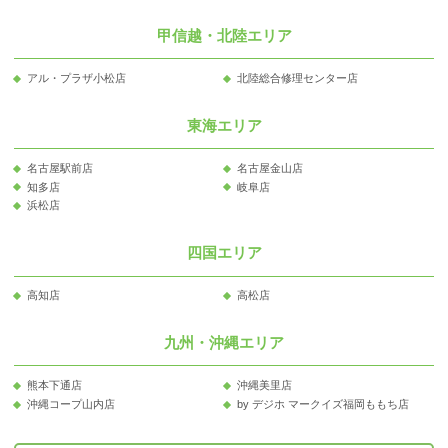
甲信越・北陸エリア
アル・プラザ小松店
北陸総合修理センター店
東海エリア
名古屋駅前店
名古屋金山店
知多店
岐阜店
浜松店
四国エリア
高知店
高松店
九州・沖縄エリア
熊本下通店
沖縄美里店
沖縄コープ山内店
by デジホ マークイズ福岡ももち店