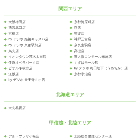
関西エリア
大阪梅田店
京都河原町店
西宮北口店
堺店
京橋店
難波店
by デジホ 姫路キャスパ店
神戸三宮店
by デジホ 京都駅前店
奈良生駒店
烏丸店
高槻店
イオンタウン茨木太田店
東大阪ロンモール布施店
住道オペラパーク店
くずはモール店
ビオルネ枚方店
by デジホ 梅田地下（うめちか）店
江坂店
京都宇治店
by デジホ 天王寺ミオ店
北海道エリア
大丸札幌店
甲信越・北陸エリア
アル・プラザ小松店
北陸総合修理センター店