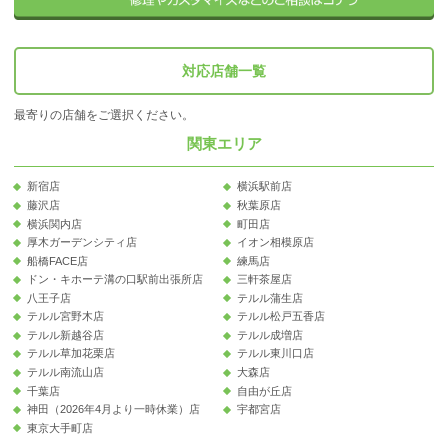
対応店舗一覧
最寄りの店舗をご選択ください。
関東エリア
新宿店
横浜駅前店
藤沢店
秋葉原店
横浜関内店
町田店
厚木ガーデンシティ店
イオン相模原店
船橋FACE店
練馬店
ドン・キホーテ溝の口駅前出張所店
三軒茶屋店
八王子店
テルル蒲生店
テルル宮野木店
テルル松戸五香店
テルル新越谷店
テルル成増店
テルル草加花栗店
テルル東川口店
テルル南流山店
大森店
千葉店
自由が丘店
神田（2026年4月より一時休業）店
宇都宮店
東京大手町店