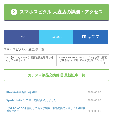
スマホスピタル 大森店の詳細・アクセス
like
tweet
はてブ
スマホスピタル 大森 記事一覧
<<
【Galaxy S10+ 】画面交換も即日で対
OPPO Reno3A ディスプレイ故障で画面
応しております！
が映らない！即日で画面交換にご対応！！
>>
ガラス＋液晶交換修理
最新記事一覧
Pixel 8aの画面割れを修理
2026.08.08
Xperia1IVのバッテリー交換をいたしました
2026.08.08
【OPPO A5 5G】落として画面が故障…液晶交換で元通りに！修理事
例をご紹介
2026.08.06