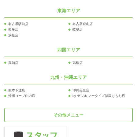
東海エリア
名古屋駅前店
名古屋金山店
知多店
岐阜店
浜松店
四国エリア
高知店
高松店
九州・沖縄エリア
熊本下通店
沖縄美里店
沖縄コープ山内店
by デジホ マークイズ福岡ももち店
その他メニュー