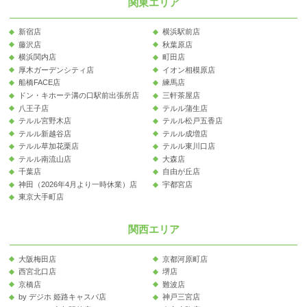
関東エリア
新宿店
横浜駅前店
藤沢店
秋葉原店
横浜関内店
町田店
厚木ガーデンシティ店
イオン相模原店
船橋FACE店
練馬店
ドン・キホーテ溝の口駅前出張所店
三軒茶屋店
八王子店
テルル蒲生店
テルル宮野木店
テルル松戸五香店
テルル新越谷店
テルル成増店
テルル草加花栗店
テルル東川口店
テルル南流山店
大森店
千葉店
自由が丘店
神田（2026年4月より一時休業）店
宇都宮店
東京大手町店
関西エリア
大阪梅田店
京都河原町店
西宮北口店
堺店
京橋店
難波店
by デジホ 姫路キャスパ店
神戸三宮店