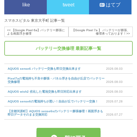
like
tweet
はてブ
スマホスピタル 東京大手町 記事一覧
<<
【Google Pixel 6a】バッテリー膨張に
【Google Pixel 7a 】 バッテリーが膨張、
よる画面浮き修理
修理承っております！
>>
バッテリー交換修理
最新記事一覧
AQUOS sense6 バッテリー交換も即日交換出来ます
2026.08.03
Pixel7aの電池持ち不良や膨張・パネル浮きを自由が丘店でバッテリー
交換修理
2026.08.03
AQUOS wish2 劣化した電池交換も即日対応出来ます
2026.08.03
AQUOS sense6の電池持ちが悪い！自由が丘でバッテリー交換！
2026.07.28
【京都河原町】AQUOS sense6sのバッテリー膨張修理！画面浮きも
即日データそのまま交換対応
2026.07.27