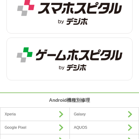
Android機種別修理
Xperia
Galaxy
Google Pixel
AQUOS