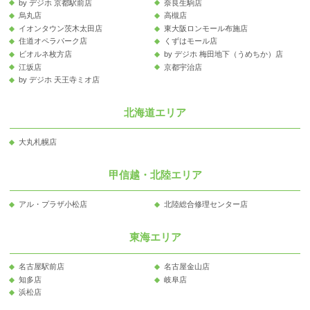
by デジホ 京都駅前店
奈良生駒店
烏丸店
高槻店
イオンタウン茨木太田店
東大阪ロンモール布施店
住道オペラパーク店
くずはモール店
ビオルネ枚方店
by デジホ 梅田地下（うめちか）店
江坂店
京都宇治店
by デジホ 天王寺ミオ店
北海道エリア
大丸札幌店
甲信越・北陸エリア
アル・プラザ小松店
北陸総合修理センター店
東海エリア
名古屋駅前店
名古屋金山店
知多店
岐阜店
浜松店