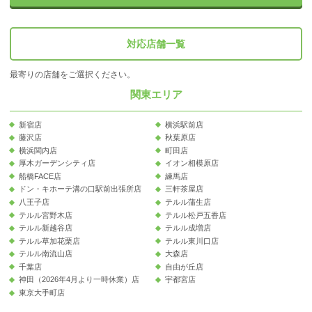
対応店舗一覧
最寄りの店舗をご選択ください。
関東エリア
新宿店
横浜駅前店
藤沢店
秋葉原店
横浜関内店
町田店
厚木ガーデンシティ店
イオン相模原店
船橋FACE店
練馬店
ドン・キホーテ溝の口駅前出張所店
三軒茶屋店
八王子店
テルル蒲生店
テルル宮野木店
テルル松戸五香店
テルル新越谷店
テルル成増店
テルル草加花栗店
テルル東川口店
テルル南流山店
大森店
千葉店
自由が丘店
神田（2026年4月より一時休業）店
宇都宮店
東京大手町店