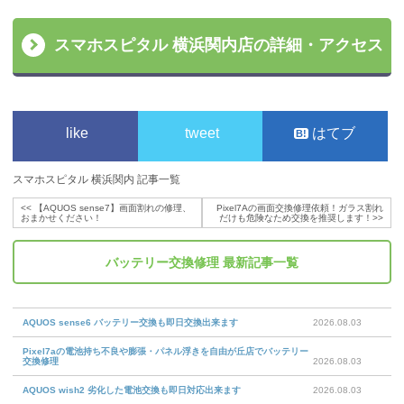
スマホスピタル 横浜関内店の詳細・アクセス
like
tweet
はてブ
スマホスピタル 横浜関内 記事一覧
<<
【AQUOS sense7】画面割れの修理、
Pixel7Aの画面交換修理依頼！ガラス割れ
おまかせください！
だけも危険なため交換を推奨します！
>>
バッテリー交換修理
最新記事一覧
AQUOS sense6 バッテリー交換も即日交換出来ます
2026.08.03
Pixel7aの電池持ち不良や膨張・パネル浮きを自由が丘店でバッテリー
交換修理
2026.08.03
AQUOS wish2 劣化した電池交換も即日対応出来ます
2026.08.03