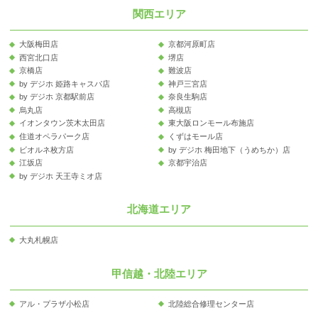
関西エリア
大阪梅田店
京都河原町店
西宮北口店
堺店
京橋店
難波店
by デジホ 姫路キャスパ店
神戸三宮店
by デジホ 京都駅前店
奈良生駒店
烏丸店
高槻店
イオンタウン茨木太田店
東大阪ロンモール布施店
住道オペラパーク店
くずはモール店
ビオルネ枚方店
by デジホ 梅田地下（うめちか）店
江坂店
京都宇治店
by デジホ 天王寺ミオ店
北海道エリア
大丸札幌店
甲信越・北陸エリア
アル・プラザ小松店
北陸総合修理センター店