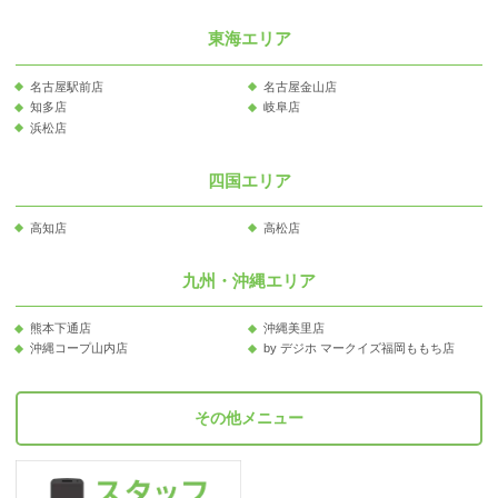
東海エリア
名古屋駅前店
名古屋金山店
知多店
岐阜店
浜松店
四国エリア
高知店
高松店
九州・沖縄エリア
熊本下通店
沖縄美里店
沖縄コープ山内店
by デジホ マークイズ福岡ももち店
その他メニュー