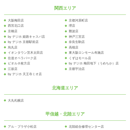
関西エリア
大阪梅田店
京都河原町店
西宮北口店
堺店
京橋店
難波店
by デジホ 姫路キャスパ店
神戸三宮店
by デジホ 京都駅前店
奈良生駒店
烏丸店
高槻店
イオンタウン茨木太田店
東大阪ロンモール布施店
住道オペラパーク店
くずはモール店
ビオルネ枚方店
by デジホ 梅田地下（うめちか）店
江坂店
京都宇治店
by デジホ 天王寺ミオ店
北海道エリア
大丸札幌店
甲信越・北陸エリア
アル・プラザ小松店
北陸総合修理センター店