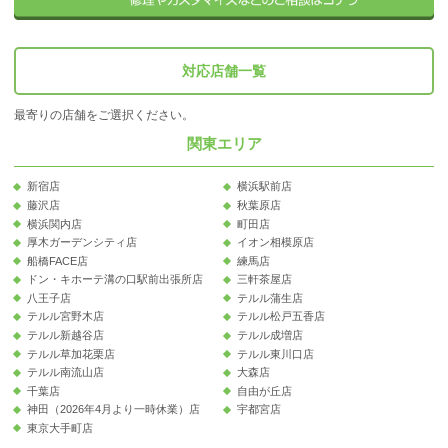
対応店舗一覧
最寄りの店舗をご選択ください。
関東エリア
新宿店
横浜駅前店
藤沢店
秋葉原店
横浜関内店
町田店
厚木ガーデンシティ店
イオン相模原店
船橋FACE店
練馬店
ドン・キホーテ溝の口駅前出張所店
三軒茶屋店
八王子店
テルル蒲生店
テルル宮野木店
テルル松戸五香店
テルル新越谷店
テルル成増店
テルル草加花栗店
テルル東川口店
テルル南流山店
大森店
千葉店
自由が丘店
神田（2026年4月より一時休業）店
宇都宮店
東京大手町店