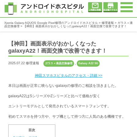
Xperia Galaxy AQUOS Google Pixel修理のアンドロイドホスピタル
>
修理速報
>
ガラス＋液
晶交換修理
>
【神田】画面表示がおかしくなったgalaxyA22！画面交換で改善できます！
【神田】画面表示がおかしくなった
galaxyA22！画面交換で改善できます！
2025.07.22 修理速報
,
ガラス＋液晶交換修理
Galaxy A22 5G
神田スマホスピタルのアクセス・詳細 >>
本日は画面が正常に映らないgalaxyの修理のご相談を頂きました。
galaxyA22はSシリーズやZシリーズと比べて価格が安く
エントリーモデルとして発売されているスマートフォンです。
初めてスマホを持つ方や、サブ機として持つ方に人気のある機種です。
目次