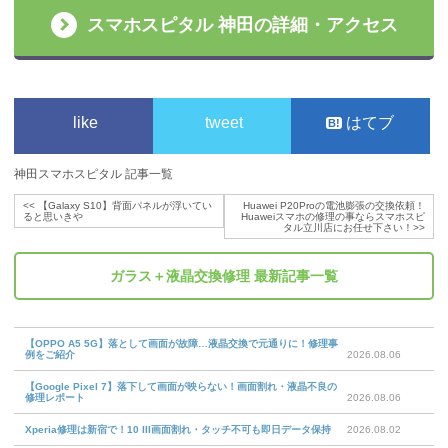
スマホスピタル 神田の詳細・アクセス
like
tweet
はてブ
神田スマホスピタル 記事一覧
<<
【Galaxy S10】背面パネルが浮いてい
Huawei P20Proの電池膨張の交換依頼！
ると思いきや
Huaweiスマホの修理の事ならスマホスピ
タル立川店にお任せ下さい！
>>
ガラス＋液晶交換修理
最新記事一覧
【OPPO A5 5G】落として画面が故障…液晶交換で元通りに！修理事
例をご紹介
2026.08.06
【Google Pixel 7】落下して画面が映らない！画面割れ・液晶不良の
修理レポート
2026.08.06
Xperia修理は新宿で！10 III画面割れ・タッチ不可も即日データ保持
2026.08.02