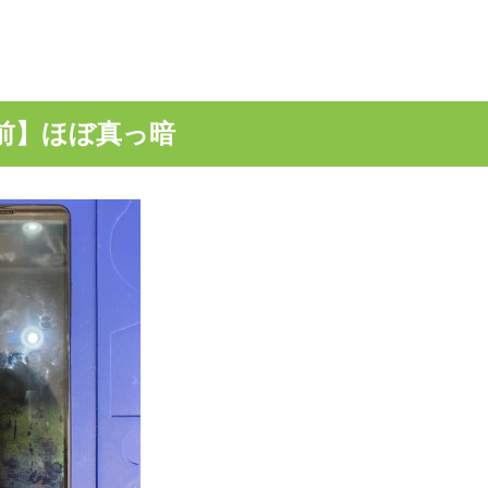
前】ほぼ真っ暗