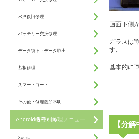
水没復旧修理
画面下側
バッテリー交換修理
ガラスは
す。
データ復旧・データ取出
基本的に
基板修理
スマートコート
その他・修理箇所不明
Android機種別修理メニュー
【分解
Xperia