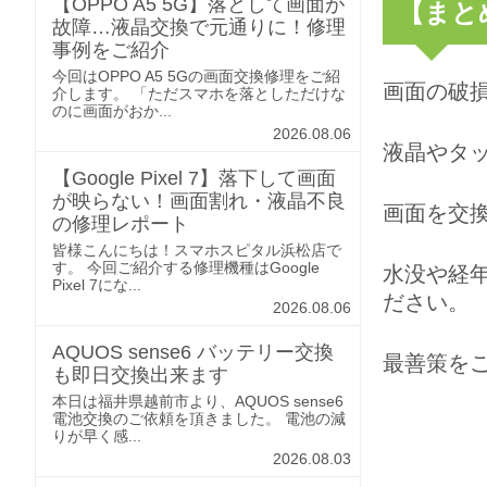
【OPPO A5 5G】落として画面が
【まと
故障…液晶交換で元通りに！修理
事例をご紹介
今回はOPPO A5 5Gの画面交換修理をご紹
画面の破
介します。 「ただスマホを落としただけな
のに画面がおか...
2026.08.06
液晶やタ
【Google Pixel 7】落下して画面
が映らない！画面割れ・液晶不良
画面を交
の修理レポート
皆様こんにちは！スマホスピタル浜松店で
す。 今回ご紹介する修理機種はGoogle
水没や経
Pixel 7にな...
ださい。
2026.08.06
AQUOS sense6 バッテリー交換
最善策を
も即日交換出来ます
本日は福井県越前市より、AQUOS sense6
電池交換のご依頼を頂きました。 電池の減
りが早く感...
2026.08.03