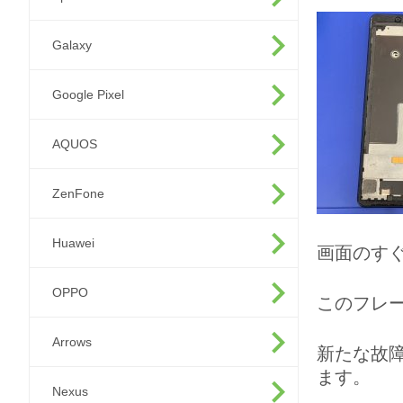
Galaxy
Google Pixel
AQUOS
ZenFone
Huawei
画面のす
OPPO
このフレ
Arrows
新たな故
ます。
Nexus