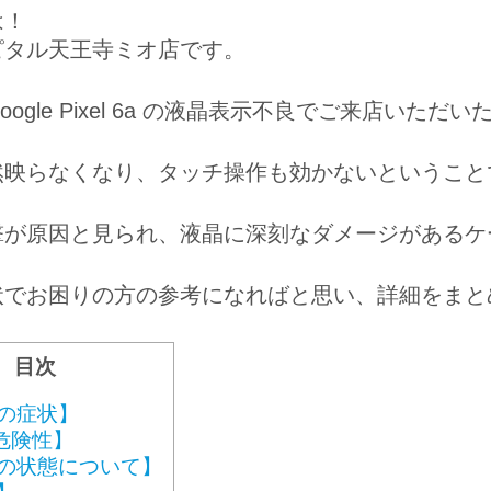
は！
ピタル天王寺ミオ店です。
oogle Pixel 6a の液晶表示不良
でご来店いただい
然映らなくなり、タッチ操作も効かないということ
撃が原因と見られ、液晶に深刻なダメージがあるケ
状でお困りの方の参考になればと思い、詳細をまと
目次
の症状】
危険性】
の状態について】