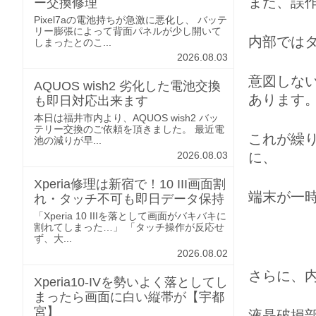
また、
誤
ー交換修理
Pixel7aの電池持ちが急激に悪化し、 バッテ
リー膨張によって背面パネルが少し開いて
内部では
しまったとのこ...
2026.08.03
意図しな
AQUOS wish2 劣化した電池交換
あります
も即日対応出来ます
本日は福井市内より、AQUOS wish2 バッ
テリー交換のご依頼を頂きました。 最近電
これが繰
池の減りが早...
に、
2026.08.03
Xperia修理は新宿で！10 III画面割
端末が一
れ・タッチ不可も即日データ保持
「Xperia 10 IIIを落として画面がバキバキに
割れてしまった…」 「タッチ操作が反応せ
ず、大...
2026.08.02
さらに、
Xperia10-IVを勢いよく落としてし
まったら画面に白い縦帯が【宇都
宮】
液晶破損