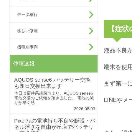
データ移行
【症状
珍しい修理
機種別事例
液晶不良
修理速報
端末を使
AQUOS sense6 バッテリー交換
まず第一
も即日交換出来ます
本日は福井県越前市より、AQUOS sense6
電池交換のご依頼を頂きました。 電池の減
LINEや
りが早く感...
2026.08.03
Pixel7aの電池持ち不良や膨張・パ
ネル浮きを自由が丘店でバッテリ