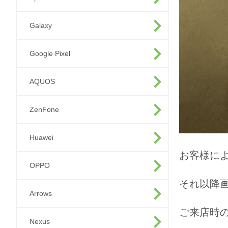
Galaxy
Google Pixel
AQUOS
ZenFone
Huawei
お客様に
OPPO
それ以降
Arrows
ご来店時
Nexus