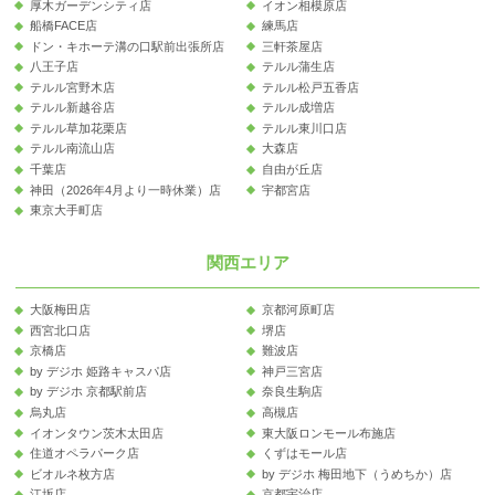
厚木ガーデンシティ店
イオン相模原店
船橋FACE店
練馬店
ドン・キホーテ溝の口駅前出張所店
三軒茶屋店
八王子店
テルル蒲生店
テルル宮野木店
テルル松戸五香店
テルル新越谷店
テルル成増店
テルル草加花栗店
テルル東川口店
テルル南流山店
大森店
千葉店
自由が丘店
神田（2026年4月より一時休業）店
宇都宮店
東京大手町店
関西エリア
大阪梅田店
京都河原町店
西宮北口店
堺店
京橋店
難波店
by デジホ 姫路キャスパ店
神戸三宮店
by デジホ 京都駅前店
奈良生駒店
烏丸店
高槻店
イオンタウン茨木太田店
東大阪ロンモール布施店
住道オペラパーク店
くずはモール店
ビオルネ枚方店
by デジホ 梅田地下（うめちか）店
江坂店
京都宇治店