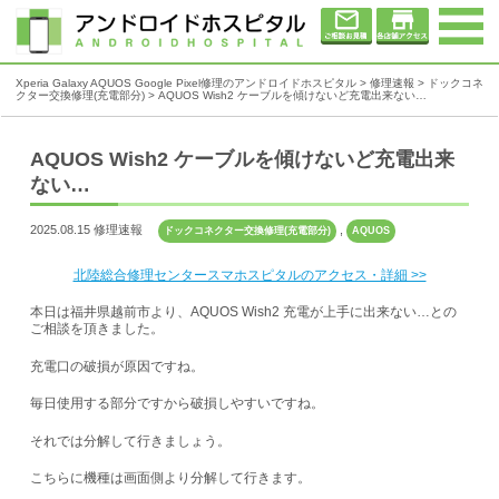
Xperia Galaxy AQUOS Google Pixel修理のアンドロイドホスピタル
>
修理速報
>
ドックコネ
クター交換修理(充電部分)
>
AQUOS Wish2 ケーブルを傾けないど充電出来ない…
AQUOS Wish2 ケーブルを傾けないど充電出来
ない…
2025.08.15 修理速報
,
ドックコネクター交換修理(充電部分)
AQUOS
北陸総合修理センタースマホスピタルのアクセス・詳細 >>
本日は福井県越前市より、AQUOS Wish2 充電が上手に出来ない…との
ご相談を頂きました。
充電口の破損が原因ですね。
毎日使用する部分ですから破損しやすいですね。
それでは分解して行きましょう。
こちらに機種は画面側より分解して行きます。