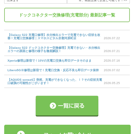
出来ます
常、画面交換でお直し可能です！
>>
ドックコネクター交換修理(充電部分)
最新記事一覧
【Galaxy S22 充電口修理】水分検出エラーで充電できない症状を改
善！充電口交換修理｜スマホスピタル京都河原町店
2026.07.22
【Galaxy S22 ドックコネクター交換修理】充電できない・水分検出
エラーの原因と修理の様子を徹底解説！
2026.07.21
Xperia修理は新宿で！10Vの充電口交換も即日データそのまま
2026.07.16
Libero5GⅢ修理は新宿で！充電口交換・反応不良も即日データ保持
2026.07.02
【AQUOS sense6】突然、充電ができなくなった、！？その症状充電
口破損の可能性がございます！
2026.05.25