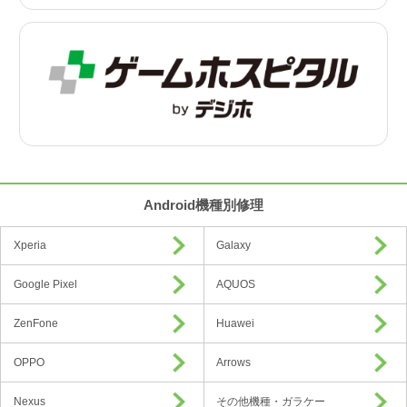
Android機種別修理
Xperia
Galaxy
Google Pixel
AQUOS
ZenFone
Huawei
OPPO
Arrows
Nexus
その他機種・ガラケー