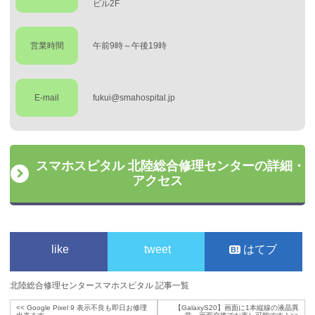
ビル2F
営業時間
午前9時～午後19時
E-mail
fukui@smahospital.jp
スマホスピタル 北陸総合修理センターの詳細・
アクセス
like
tweet
はてブ
北陸総合修理センタースマホスピタル 記事一覧
<<
Google Pixel 9 表示不良も即日お修理
【GalaxyS20】画面に1本縦線の液晶異