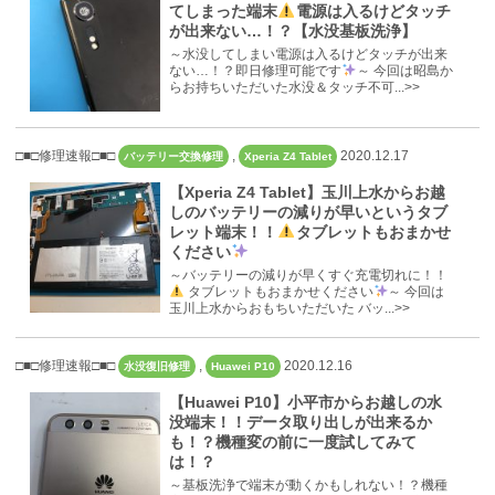
てしまった端末
電源は入るけどタッチ
が出来ない…！？【水没基板洗浄】
～水没してしまい電源は入るけどタッチが出来
ない…！？即日修理可能です
～ 今回は昭島か
らお持ちいただいた水没＆タッチ不可...>>
□■□修理速報□■□
,
2020.12.17
バッテリー交換修理
Xperia Z4 Tablet
【Xperia Z4 Tablet】玉川上水からお越
しのバッテリーの減りが早いというタブ
レット端末！！
タブレットもおまかせ
ください
～バッテリーの減りが早くすぐ充電切れに！！
タブレットもおまかせください
～ 今回は
玉川上水からおもちいただいた バッ...>>
□■□修理速報□■□
,
2020.12.16
水没復旧修理
Huawei P10
【Huawei P10】小平市からお越しの水
没端末！！データ取り出しが出来るか
も！？機種変の前に一度試してみて
は！？
～基板洗浄で端末が動くかもしれない！？機種