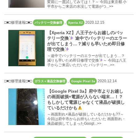
変前に一度試してみては！？～ 今回は東京都 小
平市からご来店の水没して電源がつ...>>
□■□修理速報□■□
,
2020.12.15
バッテリー交換修理
Xperia XZ
【Xperia XZ】八王子からお越しのバッ
テリー交換
途中でバッテリーのエラー
が出てしまう…？減りも早いため即日修
理で交換
～途中でバッテリーのエラーが出てしまう…？
減りも早いため即日修理で交換
～ 今回は八王
子からご来店いただいた バッテリー...>>
□■□修理速報□■□
,
2020.12.14
ガラス＋液晶交換修理
Google Pixel 3a
【Google Pixel 3a】府中市よりお越し
の画面破損+電源が入らない端末…！？
もしかして電源じゃなくて液晶が破損し
ているだけかも
～画面割れ+液晶が破損しているだけかも??～
今回は府中市からお持ちいただいた 画面割れ・
液晶破損してしまったGoogl...>>