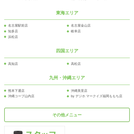
東海エリア
名古屋駅前店
名古屋金山店
知多店
岐阜店
浜松店
四国エリア
高知店
高松店
九州・沖縄エリア
熊本下通店
沖縄美里店
沖縄コープ山内店
by デジホ マークイズ福岡ももち店
その他メニュー