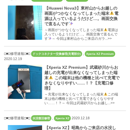
【Huawei Nova3】東村山からお越しの
画面がつかなくなってしまった端末
電
源は入っているようだけど…。画面交換
で直るんです
～画面がつかなくなってしまった端末
電源は
入っているようだけど…。画面交換で直るんで
す
～ 今回は東村山からご来店のガラ...>>
□■□修理速報□■□
,
ドックコネクター交換修理(充電部分)
Xperia XZ Premium
2020.12.19
【Xperia XZ Premium】武蔵砂川からお
越しの充電が出来なくなってしまった端
末
この端末は他の機種と比べて充電で
きなくなりやすい……！？【充電口修
理】
～充電が出来なくなってしまった端末
この端
末は他の機種と比べて充電できなくなりやす
い……！？～ 今回は武蔵砂川からお越し...>>
□■□修理速報□■□
,
2020.12.18
水没復旧修理
Xperia XZ
【Xperia XZ】昭島からご来店の水没し