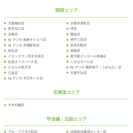
関西エリア
大阪梅田店
京都河原町店
西宮北口店
堺店
京橋店
難波店
by デジホ 姫路キャスパ店
神戸三宮店
by デジホ 京都駅前店
奈良生駒店
烏丸店
高槻店
イオンタウン茨木太田店
東大阪ロンモール布施店
住道オペラパーク店
くずはモール店
ビオルネ枚方店
by デジホ 梅田地下（うめちか）店
江坂店
京都宇治店
by デジホ 天王寺ミオ店
北海道エリア
大丸札幌店
甲信越・北陸エリア
アル・プラザ小松店
北陸総合修理センター店