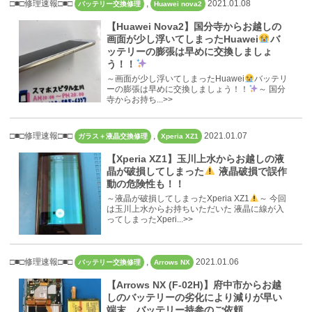
□■□修理速報□■□
,
2021.01.08
バッテリー交換修理
Huawei nova2
【Huawei Nova2】国分寺からお越しの
画面が少し浮いてしまったHuawei
バ
ッテリーの膨張は早めに交換しましょ
う！！
～画面が少し浮いてしまったHuawei
バッテリ
ーの膨張は早めに交換しましょう！！
～ 国分
寺からお持ち...>>
□■□修理速報□■□
,
2021.01.07
ガラス＋液晶交換修理
Xperia XZ1
【Xperia XZ1】玉川上水からお越しの液
晶が破損してしまった
液晶破損で誤作
動の危険性も！！
～液晶が破損してしまったXperia XZ1
～ 今回
は玉川上水からお持ちいただいた 液晶に線が入
ってしまったXperi...>>
□■□修理速報□■□
,
2021.01.06
バッテリー交換修理
Arrows NX
【Arrows NX (F-02H)】府中市からお越
しのバッテリーの劣化により減りが早い
端末。バッテリー持参のご依頼