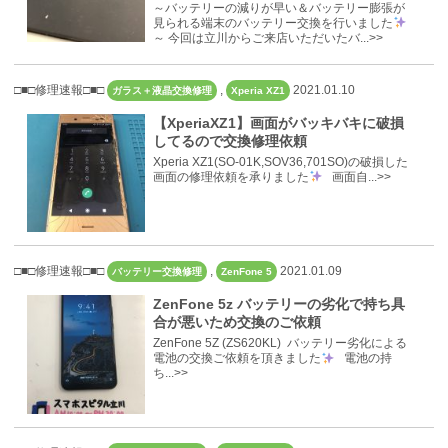
～バッテリーの減りが早い＆バッテリー膨張が
見られる端末のバッテリー交換を行いました
～ 今回は立川からご来店いただいたバ...>>
□■□修理速報□■□
,
2021.01.10
ガラス＋液晶交換修理
Xperia XZ1
【XperiaXZ1】画面がバッキバキに破損
してるので交換修理依頼
Xperia XZ1(SO-01K,SOV36,701SO)の破損した
画面の修理依頼を承りました
画面自...>>
□■□修理速報□■□
,
2021.01.09
バッテリー交換修理
ZenFone 5
ZenFone 5z バッテリーの劣化で持ち具
合が悪いため交換のご依頼
ZenFone 5Z (ZS620KL) バッテリー劣化による
電池の交換ご依頼を頂きました
電池の持
ち...>>