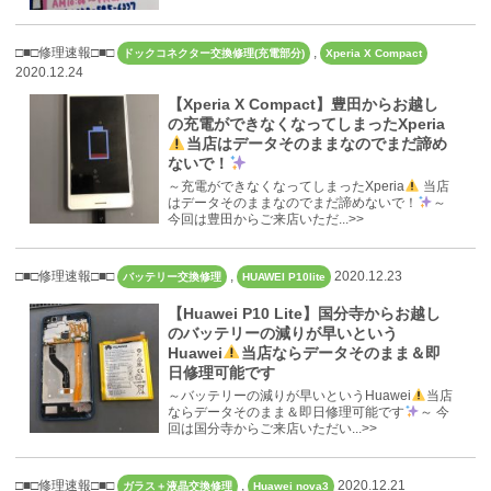
□■□修理速報□■□
,
ドックコネクター交換修理(充電部分)
Xperia X Compact
2020.12.24
【Xperia X Compact】豊田からお越し
の充電ができなくなってしまったXperia
当店はデータそのままなのでまだ諦め
ないで！
～充電ができなくなってしまったXperia
当店
はデータそのままなのでまだ諦めないで！
～
今回は豊田からご来店いただ...>>
□■□修理速報□■□
,
2020.12.23
バッテリー交換修理
HUAWEI P10lite
【Huawei P10 Lite】国分寺からお越し
のバッテリーの減りが早いという
Huawei
当店ならデータそのまま＆即
日修理可能です
～バッテリーの減りが早いというHuawei
当店
ならデータそのまま＆即日修理可能です
～ 今
回は国分寺からご来店いただい...>>
□■□修理速報□■□
,
2020.12.21
ガラス＋液晶交換修理
Huawei nova3