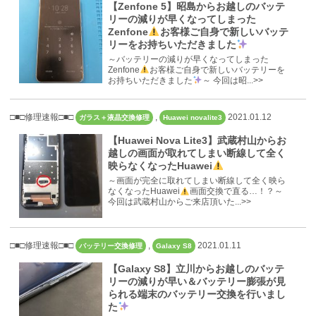
【Zenfone 5】昭島からお越しのバッテ
リーの減りが早くなってしまった
Zenfone
お客様ご自身で新しいバッテ
リーをお持ちいただきました
～バッテリーの減りが早くなってしまった
Zenfone
お客様ご自身で新しいバッテリーを
お持ちいただきました
～ 今回は昭...>>
□■□修理速報□■□
,
2021.01.12
ガラス＋液晶交換修理
Huawei novalite3
【Huawei Nova Lite3】武蔵村山からお
越しの画面が取れてしまい断線して全く
映らなくなったHuawei
～画面が完全に取れてしまい断線して全く映ら
なくなったHuawei
画面交換で直る…！？～
今回は武蔵村山からご来店頂いた...>>
□■□修理速報□■□
,
2021.01.11
バッテリー交換修理
Galaxy S8
【Galaxy S8】立川からお越しのバッテ
リーの減りが早い＆バッテリー膨張が見
られる端末のバッテリー交換を行いまし
た