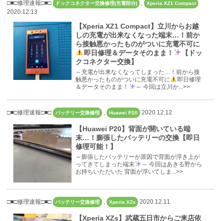
□■□修理速報□■□
,
ドックコネクター交換修理(充電部分)
Xperia XZ1 Compact
2020.12.13
【Xperia XZ1 Compact】立川からお越
しの充電が出来なくなった端末…！前か
ら接触悪かったものがついに充電不可に
即日修理＆データそのまま！
【ドッ
クコネクター交換】
～充電が出来なくなってしまった…！前から接
触悪かったものがついに充電不可に
即日修理
＆データそのまま！
～ 今回は立川か...>>
□■□修理速報□■□
,
2020.12.12
バッテリー交換修理
Huawei P20
【Huawei P20】背面が開いている端
末…！膨張したバッテリーの交換【即日
修理可能！】
～膨張したバッテリーが原因で背面が浮き上が
ってきてしまった端末
～ 今回はあきる野から
お持ちいただいた 背面が浮いてしま...>>
□■□修理速報□■□
,
2020.12.11
バッテリー交換修理
Xperia XZs
【Xperia XZs】武蔵五日市からご来店依