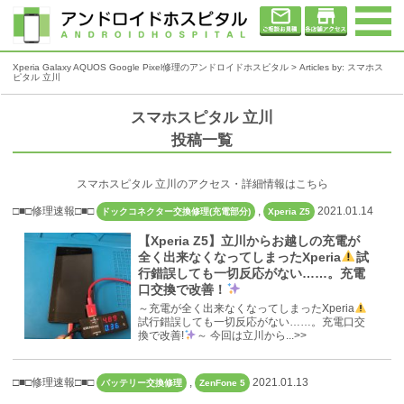
Xperia Galaxy AQUOS Google Pixel修理のアンドロイドホスピタル
> Articles by: スマホス
ピタル 立川
スマホスピタル 立川
投稿一覧
スマホスピタル 立川のアクセス・詳細情報はこちら
□■□修理速報□■□
,
2021.01.14
ドックコネクター交換修理(充電部分)
Xperia Z5
【Xperia Z5】立川からお越しの充電が
全く出来なくなってしまったXperia
試
行錯誤しても一切反応がない……。充電
口交換で改善！
～充電が全く出来なくなってしまったXperia
試行錯誤しても一切反応がない……。充電口交
換で改善!
～ 今回は立川から...>>
□■□修理速報□■□
,
2021.01.13
バッテリー交換修理
ZenFone 5