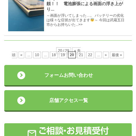
頼！！ 電池膨張による画面の浮き上が
り...
～画面が浮いてしまった…。 バッテリーの劣化
は様々な症状が出てきます
～ 今回は武蔵五日
市からお持ちいた...>>
20 / 29
« 先
頭
«
...
10
...
18
19
20
21
22
...
»
最後 »
フォームお問い合わせ
店舗アクセス一覧