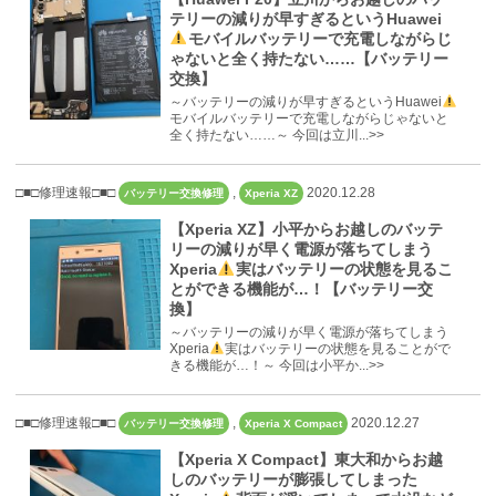
テリーの減りが早すぎるというHuawei
モバイルバッテリーで充電しながらじ
ゃないと全く持たない……【バッテリー
交換】
～バッテリーの減りが早すぎるというHuawei
モバイルバッテリーで充電しながらじゃないと
全く持たない……～ 今回は立川...>>
□■□修理速報□■□
,
2020.12.28
バッテリー交換修理
Xperia XZ
【Xperia XZ】小平からお越しのバッテ
リーの減りが早く電源が落ちてしまう
Xperia
実はバッテリーの状態を見るこ
とができる機能が…！【バッテリー交
換】
～バッテリーの減りが早く電源が落ちてしまう
Xperia
実はバッテリーの状態を見ることがで
きる機能が…！～ 今回は小平か...>>
□■□修理速報□■□
,
2020.12.27
バッテリー交換修理
Xperia X Compact
【Xperia X Compact】東大和からお越
しのバッテリーが膨張してしまった