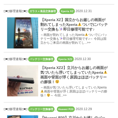
□■□修理速報□■□
,
2020.12.31
ガラス＋液晶交換修理
Xperia XZ
【Xperia XZ】国立からお越しの画面が
割れてしまったXperia
ついでにバッテ
リー交換も
即日修理可能です♪
～画面が割れてしまったXperia
ついでにバッ
テリー交換も
即日修理可能です♪～ 今回は国
立からご来店の画面が割れてし...>>
□■□修理速報□■□
,
2020.12.30
バッテリー交換修理
Xperia XZ2
【Xperia XZ2】立川からお越しの画面が
気づいたら浮いてしまっていたXperia
画面や背面が浮く原因はほぼバッテリー
の膨張！
～画面が気づいたら浮いてしまっていたXperia
画面や背面が浮く原因はほぼバッテリーの膨
張！
～ 今回...>>
□■□修理速報□■□
,
2020.12.29
バッテリー交換修理
Huawei P20
【Huawei P20】立川からお越しのバッ