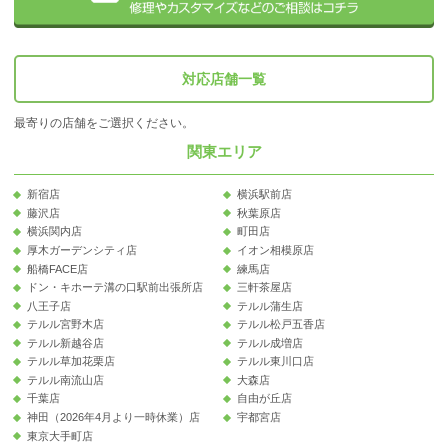
対応店舗一覧
最寄りの店舗をご選択ください。
関東エリア
新宿店
横浜駅前店
藤沢店
秋葉原店
横浜関内店
町田店
厚木ガーデンシティ店
イオン相模原店
船橋FACE店
練馬店
ドン・キホーテ溝の口駅前出張所店
三軒茶屋店
八王子店
テルル蒲生店
テルル宮野木店
テルル松戸五香店
テルル新越谷店
テルル成増店
テルル草加花栗店
テルル東川口店
テルル南流山店
大森店
千葉店
自由が丘店
神田（2026年4月より一時休業）店
宇都宮店
東京大手町店