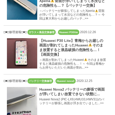
Xperia
背面が浮いてしまって水没など
の危険性も…？【バッテリー交換】
～バッテリーが膨張してしまったXperia
背面
が浮いてしまって水没などの危険性も…？～ 今
回は東大和からお越しのバッテ...>>
□■□修理速報□■□
,
2020.12.26
ガラス＋液晶交換修理
Huawei P30lite
【Huawei P30 Lite】青梅からお越しの
画面が割れてしまったHuawei
そのま
ま放置すると液晶破損の危険性も…！
【画面交換】
～画面が割れてしまったHuawei
そのまま放置
すると液晶破損の危険性も…！～ 今回は青梅か
らお持ちいただいた画面が割れ...>>
□■□修理速報□■□
,
2020.12.25
バッテリー交換修理
Huawei nova2
Huawei Nova2 バッテリーの膨張で画面
が浮いてしまい放置できない状態に...
Huawei Nova2 (PIC-LX9,HWU33,HWV31)のバ
ッテリーが膨張し画面が浮き出ていました...>>