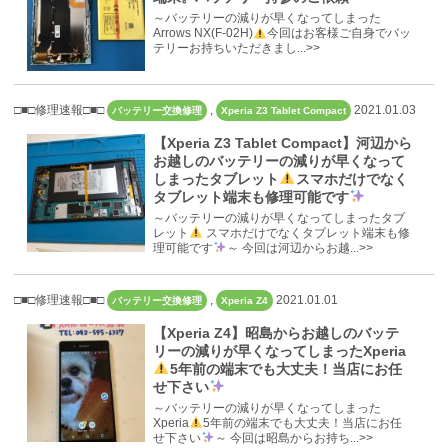
～バッテリーの減りが早くなってしまった
Arrows NX(F-02H)
今回はお客様ご自身でバッ
テリーお持ちいただきまし...>>
□■□修理速報□■□
,
2021.01.03
バッテリー交換修理
Xperia Z3 Tablet Compact
【Xperia Z3 Tablet Compact】河辺から
お越しのバッテリーの減りが早くなって
しまったタブレット
スマホだけでなく
タブレット端末も修理可能です
～バッテリーの減りが早くなってしまったタブ
レット
スマホだけでなくタブレット端末も修
理可能です
～ 今回は河辺からお越...>>
□■□修理速報□■□
,
2021.01.01
バッテリー交換修理
Xperia Z4
【Xperia Z4】昭島からお越しのバッテ
リーの減りが早くなってしまったXperia
5年前の端末でも大丈夫！当店にお任
せ下さい
～バッテリーの減りが早くなってしまった
Xperia
5年前の端末でも大丈夫！当店にお任
せ下さい
～ 今回は昭島からお持ち...>>