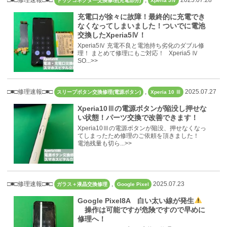
ドックコネクター交換修理(充電部分)
Xperia 5Ⅳ
充電口が徐々に故障！最終的に充電でき
なくなってしまいました！ついでに電池
交換したXperia5Ⅳ！
Xperia5Ⅳ 充電不良と電池持ち劣化のダブル修
理！ まとめて修理にもご対応！ Xperia5 Ⅳ
SO...>>
□■□修理速報□■□
,
2025.07.27
スリープボタン交換修理(電源ボタン)
Xperia 10 Ⅲ
Xperia10Ⅲの電源ボタンが陥没し押せな
い状態！パーツ交換で改善できます！
Xperia10Ⅲの電源ボタンが陥没、押せなくなっ
てしまったため修理のご依頼を頂きました！
電池残量も切ら...>>
□■□修理速報□■□
,
2025.07.23
ガラス＋液晶交換修理
Google Pixel
Google Pixel8A 白い太い線が発生
操作は可能ですが危険ですので早めに
修理へ！