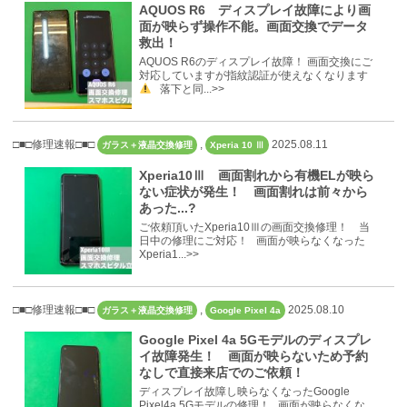
AQUOS R6 ディスプレイ故障により画
面が映らず操作不能。画面交換でデータ
救出！
AQUOS R6のディスプレイ故障！ 画面交換にご
対応していますが指紋認証が使えなくなります
落下と同...>>
□■□修理速報□■□
,
2025.08.11
ガラス＋液晶交換修理
Xperia 10 Ⅲ
Xperia10Ⅲ 画面割れから有機ELが映ら
ない症状が発生！ 画面割れは前々から
あった...?
ご依頼頂いたXperia10Ⅲの画面交換修理！ 当
日中の修理にご対応！ 画面が映らなくなった
Xperia1...>>
□■□修理速報□■□
,
2025.08.10
ガラス＋液晶交換修理
Google Pixel 4a
Google Pixel 4a 5Gモデルのディスプレ
イ故障発生！ 画面が映らないため予約
なしで直接来店でのご依頼！
ディスプレイ故障し映らなくなったGoogle
Pixel4a 5Gモデルの修理！ 画面が映らなくな