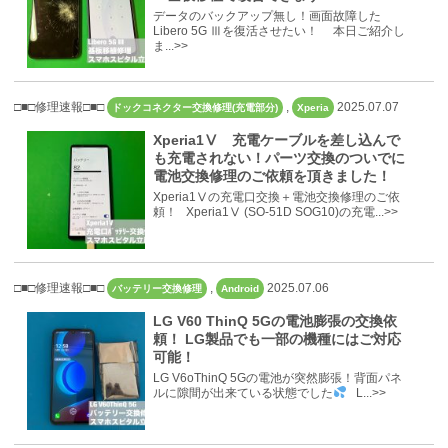
データのバックアップ無し！画面故障した
Libero 5G Ⅲを復活させたい！ 本日ご紹介し
ま...>>
□■□修理速報□■□
,
2025.07.07
ドックコネクター交換修理(充電部分)
Xperia
Xperia1Ⅴ 充電ケーブルを差し込んで
も充電されない！パーツ交換のついでに
電池交換修理のご依頼を頂きました！
Xperia1Ⅴの充電口交換＋電池交換修理のご依
頼！ Xperia1Ⅴ (SO-51D SOG10)の充電...>>
□■□修理速報□■□
,
2025.07.06
バッテリー交換修理
Android
LG V60 ThinQ 5Gの電池膨張の交換依
頼！ LG製品でも一部の機種にはご対応
可能！
LG V6oThinQ 5Gの電池が突然膨張！背面パネ
ルに隙間が出来ている状態でした
L...>>