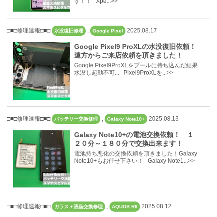
す！！ Xpe...>>
□■□修理速報□■□
,
2025.08.17
水没復旧修理
Google Pixel
Google Pixel9 ProXLの水没復旧依頼！
遠方からご来店依頼を頂きました！
Google Pixel9ProXLをプールに持ち込んだ結果
水没し起動不可... Pixel9ProXLを...>>
□■□修理速報□■□
,
2025.08.13
バッテリー交換修理
Galaxy Note10+
Galaxy Note10+の電池交換依頼！ １
２０分～１８０分で交換出来ます！
電池持ち悪化の交換依頼を頂きました！Galaxy
Note10+もお任せ下さい！ Galaxy Note1...>>
□■□修理速報□■□
,
2025.08.12
ガラス＋液晶交換修理
AQUOS R6