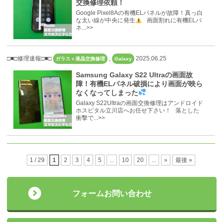
交換修理依頼！
Google Pixel8Aの有機ELパネルが故障！真っ白
な太い線が中央に発生
画面割れに有機ELパ
ネ...>>
□■□修理速報□■□
,
2025.06.25
ガラス＋液晶交換修理
Galaxy
Samsung Galaxy S22 Ultraの画面故
障！有機ELパネル破損により画面が映ら
なくなってしまった
Galaxy S22Ultraの画面交換修理はアンドロイド
ホスピタル立川店へお任せ下さい！ 落とした
衝撃で...>>
1 / 29
1
2
3
4
5
...
10
20
...
»
最後 »
フォームお問い合わせ