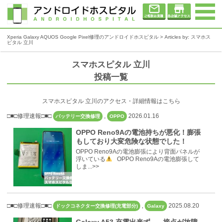
Xperia Galaxy AQUOS Google Pixel修理のアンドロイドホスピタル
> Articles by: スマホス
ピタル 立川
スマホスピタル 立川
投稿一覧
スマホスピタル 立川のアクセス・詳細情報はこちら
□■□修理速報□■□
,
2026.01.16
バッテリー交換修理
OPPO
OPPO Reno9Aの電池持ちが悪化！膨張
もしており大変危険な状態でした！
OPPO Reno9Aの電池膨張により背面パネルが
浮いている
OPPO Reno9Aの電池膨張して
しま...>>
□■□修理速報□■□
,
2025.08.20
ドックコネクター交換修理(充電部分)
Galaxy