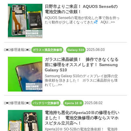
日野市よりご来店！ AQUOS Sense6の
電池交換のご依頼！
AQUOS Sense6の電池が劣化した事で熱を持っ
たり動作が少し遅くなってきた
AQU...>>
□■□修理速報□■□
,
2025.08.03
ガラス＋液晶交換修理
Galaxy S10
ガラスに液晶破損！ 操作できなくなる
前に修理をオススメします！ Samsung
Galaxy S10
Samsung Galaxy S10のディスプレイ故障の交
換依頼を頂きました！ ガラスに液晶部分も壊
れてし...>>
□■□修理速報□■□
,
2025.08.02
バッテリー交換修理
Xperia 10 Ⅲ
電池持ち悪化のXperia10Ⅲの修理を行い
ました！ 電池交換修理の事ならスマホ
スピタル立川店へ！
Xperia10Ⅲ SO-52Bの電池交換依頼！ 電池持