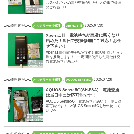
ち悪化したため電池交換がしたいとの事で修理
のご相談...>>
□■□修理速報□■□
,
2025.07.30
バッテリー交換修理
Xperia 1 Ⅲ
Xperia1Ⅲ 電池持ちが急激に悪くなり
始めた！即日で交換修理にご対応！お任
せ下さい！
Xperia1Ⅲの電池持ちが急変！電池悪化したら交
換を推奨します！ 一定期間使用した電池は突
然電池持ちが悪...>>
□■□修理速報□■□
,
2025.07.29
バッテリー交換修理
AQUOS sense5G
AQUOS Sense5G(SH-53A) 電池交換
は当日中に対応可能です！
AQUOS Sense5G 電池持ちが悪い！ 即日対
応可能です！ AQUOS Sense5Gを数年使って
い...>>
□■□修理速報□■□
,
2025.07.28