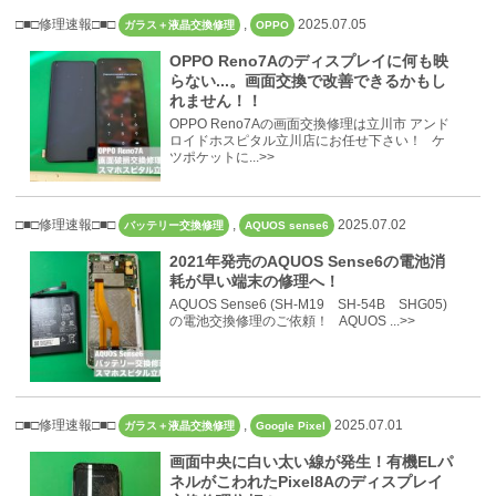
□■□修理速報□■□
,
2025.07.05
ガラス＋液晶交換修理
OPPO
OPPO Reno7Aのディスプレイに何も映
らない...。画面交換で改善できるかもし
れません！！
OPPO Reno7Aの画面交換修理は立川市 アンド
ロイドホスピタル立川店にお任せ下さい！ ケ
ツポケットに...>>
□■□修理速報□■□
,
2025.07.02
バッテリー交換修理
AQUOS sense6
2021年発売のAQUOS Sense6の電池消
耗が早い端末の修理へ！
AQUOS Sense6 (SH-M19 SH-54B SHG05)
の電池交換修理のご依頼！ AQUOS ...>>
□■□修理速報□■□
,
2025.07.01
ガラス＋液晶交換修理
Google Pixel
画面中央に白い太い線が発生！有機ELパ
ネルがこわれたPixel8Aのディスプレイ