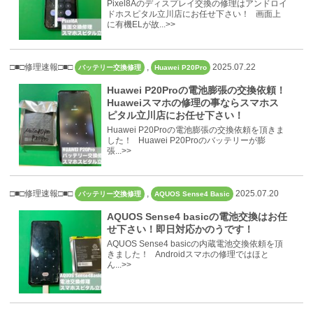
Pixel8Aのディスプレイ交換の修理はアンドロイ
ドホスピタル立川店にお任せ下さい！ 画面上
に有機ELが故...>>
□■□修理速報□■□
,
2025.07.22
バッテリー交換修理
Huawei P20Pro
Huawei P20Proの電池膨張の交換依頼！
Huaweiスマホの修理の事ならスマホス
ピタル立川店にお任せ下さい！
Huawei P20Proの電池膨張の交換依頼を頂きま
した！ Huawei P20Proのバッテリーが膨
張...>>
□■□修理速報□■□
,
2025.07.20
バッテリー交換修理
AQUOS Sense4 Basic
AQUOS Sense4 basicの電池交換はお任
せ下さい！即日対応かのうです！
AQUOS Sense4 basicの内蔵電池交換依頼を頂
きました！ Androidスマホの修理ではほと
ん...>>