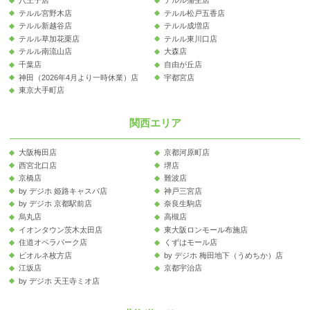
八王子店
テルル蒲生店
テルル宮野木店
テルル松戸五香店
テルル新越谷店
テルル成増店
テルル草加花栗店
テルル東川口店
テルル南流山店
大森店
千葉店
自由が丘店
神田（2026年4月より一時休業）店
宇都宮店
東京大手町店
関西エリア
大阪梅田店
京都河原町店
西宮北口店
堺店
京橋店
難波店
by デジホ 姫路キャスパ店
神戸三宮店
by デジホ 京都駅前店
奈良生駒店
烏丸店
高槻店
イオンタウン茨木太田店
東大阪ロンモール布施店
住道オペラパーク店
くずはモール店
ビオルネ枚方店
by デジホ 梅田地下（うめちか）店
江坂店
京都宇治店
by デジホ 天王寺ミオ店