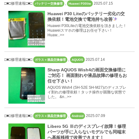
□■□修理速報□■□
,
2025.07.15
バッテリー交換修理
Huawei P30lite
Huawei P30 Liteのバッテリー劣化の交
換依頼！電池交換で電池持ち改善
Huawei P30Liteの電池交換依頼を頂きました！
Huaweiスマホの修理はお任せ下さい！
Huaw...>>
□■□修理速報□■□
,
2025.07.14
ガラス＋液晶交換修理
AQUOS
Sharp AQUOS Wish4の画面交換修理に
ご対応！ 画面割れや液晶故障の修理もお
任せ下さい！
AQUOS Wish4 (SH-52E SH-M27)のディスプレ
イ割れの修理依頼！タッチ操作が困難な状態で
した。 &n...>>
□■□修理速報□■□
,
2025.07.09
ガラス＋液晶交換修理
Android
Libero 5G Ⅲのディスプレイ故障！修理
パーツが手に入らないモデルでも同端末
へ基板移植で改善できます！