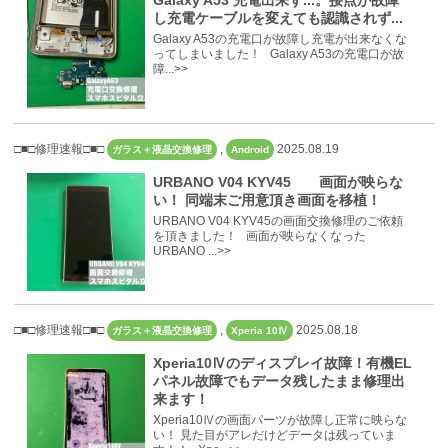
Galaxy A53 充電出来ず...。接点が故障
し充電ケーブルを変えても認識されず...
Galaxy A53の充電口が故障し充電が出来なくな
ってしまいました！ Galaxy A53の充電口が故
障...>>
□■□修理速報□■□
,
2025.08.19
ガラス＋液晶交換修理
Android
URBANO V04 KYV45 画面が映らな
い！ 同端末ご用意頂き画面を移植！
URBANO V04 KYV45の画面交換修理のご依頼
を頂きました！ 画面が映らなくなった
URBANO ...>>
□■□修理速報□■□
,
2025.08.18
ガラス＋液晶交換修理
Xperia 10Ⅳ
Xperia10Ⅳのディスプレイ故障！有機EL
パネル故障でもデータ残したまま修理出
来ます！
Xperia10Ⅳの画面パーツが故障し正常に映らな
い！ 見た目がアレだけどデータは残っていま