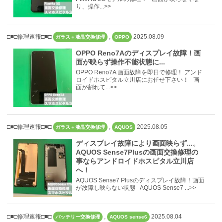
り、操作...>>
□■□修理速報□■□
,
2025.08.09
ガラス＋液晶交換修理
OPPO
OPPO Reno7Aのディスプレイ故障！画
面が映らず操作不能状態に...
OPPO Reno7A 画面故障を即日で修理！ アンド
ロイドホスピタル立川店にお任せ下さい！ 画
面が割れて...>>
□■□修理速報□■□
,
2025.08.05
ガラス＋液晶交換修理
AQUOS
ディスプレイ故障により画面映らず...。
AQUOS Sense7Plusの画面交換修理の
事ならアンドロイドホスピタル立川店
へ！
AQUOS Sense7 Plusのディスプレイ故障！画面
が故障し映らない状態 AQUOS Sense7 ...>>
□■□修理速報□■□
,
2025.08.04
バッテリー交換修理
AQUOS sense6