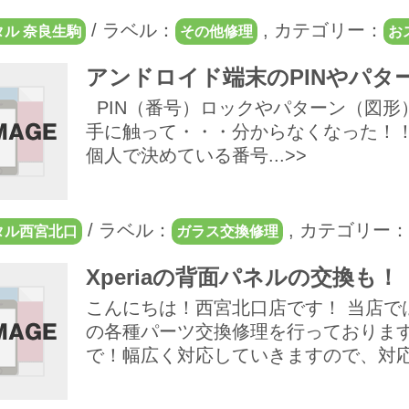
/
ラベル：
,
カテゴリー：
ル 奈良生駒
その他修理
お
アンドロイド端末のPINやパタ
PIN（番号）ロックやパターン（図形
手に触って・・・分からなくなった！！
個人で決めている番号...>>
/
ラベル：
,
カテゴリー：
タル西宮北口
ガラス交換修理
Xperiaの背面パネルの交換も！
こんにちは！西宮北口店です！ 当店では
の各種パーツ交換修理を行っております
で！幅広く対応していきますので、対応し