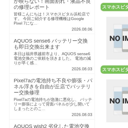
が映らない！画面割れ・液晶不良
の修理レポート
スマホスピ
皆様こんにちは！スマホスピタル浜松店で
す。 今回ご紹介する修理機種はGoogle
Pixel 7にな...
2026.08.06
AQUOS sense6 バッテリー交換
も即日交換出来ます
本日は福井県越前市より、AQUOS sense6
電池交換のご依頼を頂きました。 電池の減
りが早く感...
2026.08.03
スマホスピ
Pixel7aの電池持ち不良や膨張・パ
ネル浮きを自由が丘店でバッテリ
ー交換修理
Pixel7aの電池持ちが急激に悪化し、 バッテ
リー膨張によって背面パネルが少し開いて
しまったとのこ...
2026.08.03
AQUOS wish2 劣化した電池交換