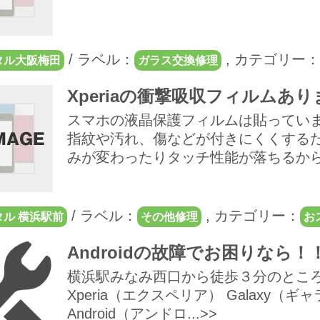
/
ラベル：
,
カテゴリー：
タル大阪梅田
ガラス交換修理
Xperiaの衝撃吸収フィルムあ
スマホの液晶保護フィルムは貼っていま
指紋や汚れ、傷などが付きにくくするた
みが変わったりタッチ性能が落ちるから貼
/
ラベル：
,
カテゴリー：
ル 横浜駅前
その他修理
お
Androidの故障でお困りなら！
横浜駅みなみ西口から徒歩３分のとこ
Xperia（エクスペリア） Galaxy（ギ
Android（アンドロ...>>