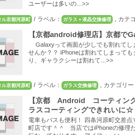
ユーザーは多いの...>>
/
ラベル：
,
カテ
タル京都河原町
ガラス＋液晶交換修理
【京都android修理店】京都でG
Galaxyって画面が少しでも割れて
せんか？？ iPhoneは割れてしまっても
り、ギャラクシーは割れて...>>
/
ラベル：
,
カテゴリー
タル京都河原町
ガラス交換修理
【京都 Android コーテ
ラスコーティングできれいに☆
電車もバスも便利！ 四条河原町交差点
町店です＾＾ 当店ではiPhoneの修