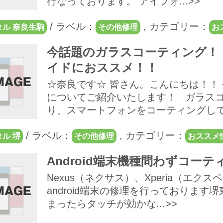
行なっております。 アイフォ...>>
/
ラベル：
,
カテゴリー：
ル 奈良生駒
その他修理
お
今話題のガラスコーティング！
イドにおススメ！！
☆奈良です☆ 皆さん。こんにちは！！
についてご紹介いたします！ ガラスコ
り、スマートフォンをコーティングしてい
/
ラベル：
,
カテゴリー：
ル 堺
その他修理
おススメ
Android端末機種問わずコー
Nexus（ネクサス）、Xperia（エク
android端末の修理を行っております堺
まったらタッチが効かな...>>