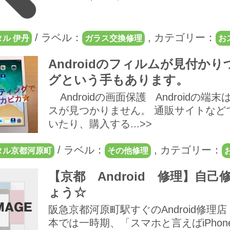
/
ラベル：
,
カテゴリー：
ル 伊丹
ガラス交換修理
お
Androidのフィルムが見付
グという手もあります。
Androidの画面保護 Android
スが見つかりません。 通販サイトなど
いたり、購入する...>>
/
ラベル：
,
カテゴリー：
タル京都河原町
その他修理
【京都 Android 修理】自
ょう☆
阪急京都河原町駅すぐのAndroid修
本では一時期、「スマホと言えばiPhon