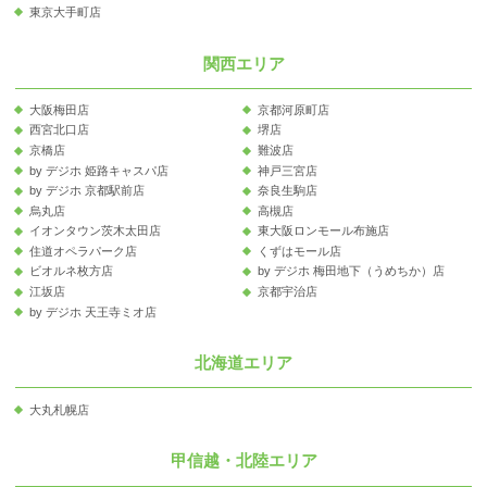
東京大手町店
関西エリア
大阪梅田店
京都河原町店
西宮北口店
堺店
京橋店
難波店
by デジホ 姫路キャスパ店
神戸三宮店
by デジホ 京都駅前店
奈良生駒店
烏丸店
高槻店
イオンタウン茨木太田店
東大阪ロンモール布施店
住道オペラパーク店
くずはモール店
ビオルネ枚方店
by デジホ 梅田地下（うめちか）店
江坂店
京都宇治店
by デジホ 天王寺ミオ店
北海道エリア
大丸札幌店
甲信越・北陸エリア