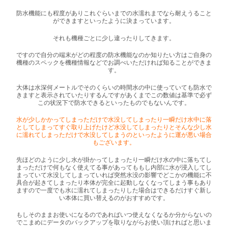
防水機能にも程度がありこれぐらいまでの水濡れまでなら耐えうること
ができますといったように決まっています。
それも機種ごとに少し違ったりしてきます。
ですので自分の端末がどの程度の防水機能なのか知りたい方はご自身の
機種のスペックを機種情報などでお調べいただければ知ることができま
す。
大体は水深何メートルでそのくらいの時間水の中に使っていても防水で
きますと表示されていたりするんですがあくまでこの数値は基準で必ず
この状況下で防水できるといったものでもないんです。
水が少しかかってしまっただけで水没してしまったり一瞬だけ水中に落
としてしまってすぐ取り上げたけど水没してしまったりとそんな少し水
に濡れてしまっただけで水没してしまうのといったように運が悪い場合
もございます。
先ほどのように少し水が掛かってしまったり一瞬だけ水の中に落ちてし
まっただけで何もなく使えてる事があってももし内部に水が浸入してし
まっていて水没してしまっていれば突然水没の影響でどこかの機能に不
具合が起きてしまったり本体が完全に起動しなくなってしまう事もあり
ますので一度でも水に濡れてしまったりした場合はできるだけすぐ新し
い本体に買い替えるのがおすすめです。
もしそのままお使いになるのであればいつ使えなくなるか分からないの
でこまめにデータのバックアップを取りながらお使い頂ければと思いま