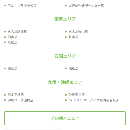
アル・プラザ小松店
北陸総合修理センター店
東海エリア
名古屋駅前店
名古屋金山店
知多店
岐阜店
浜松店
四国エリア
高知店
高松店
九州・沖縄エリア
熊本下通店
沖縄美里店
沖縄コープ山内店
by デジホ マークイズ福岡ももち店
その他メニュー