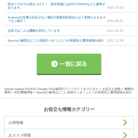
防水スマホでも気をつけて！ 防水性能にはIPX7やIPX6などと基準が
あります。
2025.03.04
Androidの充電の反応がない場合の原因別対処法とは？長持ちさせるコ
ツもご紹介！
2023.08.31
当店ではこんな機種も対応しています
2023.06.30
Xperiaの修理はどこに依頼すべき？ふたつの依頼先と費用相場を紹介
2022.12.09
Xperia Galaxy AQUOS Google Pixel修理のアンドロイドホスピタル
>
お役立ち情報
>
機種別
事例
>
対応機種情報
> Xperiaの修理はどこに依頼すべき？ふたつの依頼先と費用相場を紹介
お役立ち情報カテゴリー
お得情報
おススメ情報