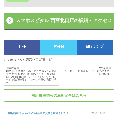
スマホスピタル 西宮北口店の詳細・アクセス
like
tweet
はてブ
スマホスピタル西宮北口 記事一覧
<<前の記事
次の記事>>
QWERTY物理キーボードスマホ 7月4日発
アンドロイドの修理も「データそのまま」
売予定のF(x)tec Pro 1が7月中旬に発売延
「即日修理」
期 Androidの新しい「ベッドタウン」モ
ードで就寝時間をしっかり快適な睡眠生活
へ
対応機種情報
の最新記事はこちら
【横浜駅前】pixel7aの液晶画面交換を承りました！
2025.06.22