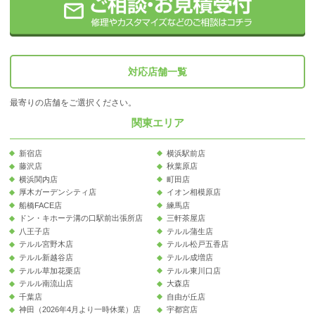
対応店舗一覧
最寄りの店舗をご選択ください。
関東エリア
新宿店
横浜駅前店
藤沢店
秋葉原店
横浜関内店
町田店
厚木ガーデンシティ店
イオン相模原店
船橋FACE店
練馬店
ドン・キホーテ溝の口駅前出張所店
三軒茶屋店
八王子店
テルル蒲生店
テルル宮野木店
テルル松戸五香店
テルル新越谷店
テルル成増店
テルル草加花栗店
テルル東川口店
テルル南流山店
大森店
千葉店
自由が丘店
神田（2026年4月より一時休業）店
宇都宮店